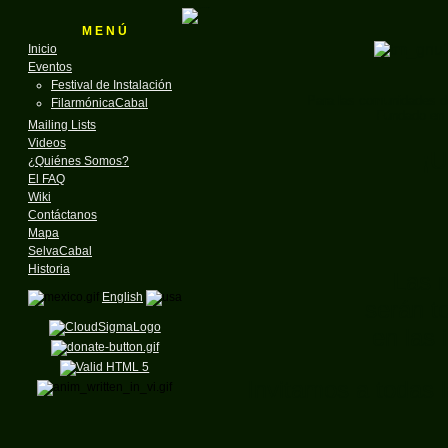
M E N Ú
Inicio
Eventos
Festival de Instalación
Para las comunidades d
FilarmónicaCabal
Fundado en 
Mailing Lists
Videos
¡U
¿Quiénes Somos?
El FAQ
Wiki
Contáctanos
Mapa
SelvaCabal
Historia
Las 
English
serán t
en las 
Invitamos a todas 