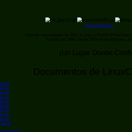
Asociación Civil
Para las comunidades de GNU & Linux y FLOSS (Free/Libre y
Fundado en 1996. Desde 2004 en Guadalajara, Ja
¡Un Lugar Donde Confi
Documentos de LinuxC
 de 10
 de 10
 de 10
 de 10
 de 10
 de 10
 de 10
 de 10
 de 10
0 de 10
 Propriedad)