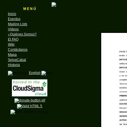
M E N Ú
Inicio
Eventos
Mailing Lists
Act
Videos
¿Quiénes Somos?
El FAQ
Wiki
Contáctanos
Mapa
SelvaCabal
Historia
English