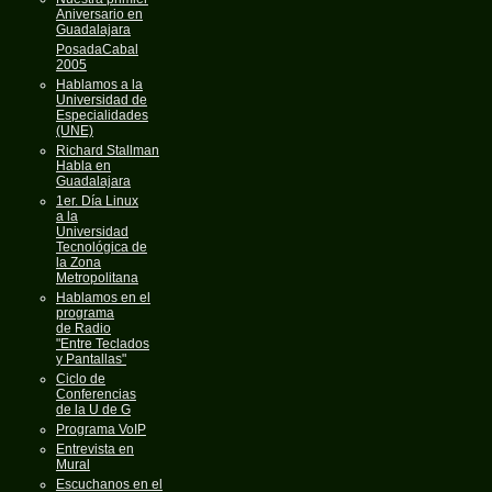
Aniversario en
Guadalajara
PosadaCabal
2005
Hablamos a la
Universidad de
Especialidades
(UNE)
Richard Stallman
Habla en
Guadalajara
1er. Día Linux
a la
Universidad
Tecnológica de
la Zona
Metropolitana
Hablamos en el
programa
de Radio
"Entre Teclados
y Pantallas"
Ciclo de
Conferencias
de la U de G
Programa VoIP
Entrevista en
Mural
Escuchanos en el