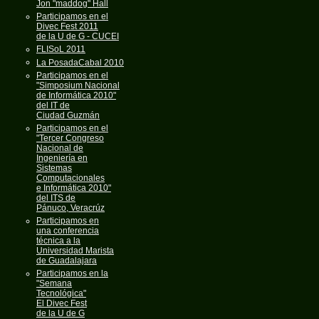
Jon "maddog" Hall
Participamos en el
Divec Fest 2011
de la U de G - CUCEI
FLISoL 2011
La PosadaCabal 2010
Participamos en el
"Simposium Nacional
de Informática 2010"
del IT de
Ciudad Guzmán
Participamos en el
"Tercer Congreso
Nacional de
Ingeniería en
Sistemas
Computacionales
e Informática 2010"
del ITS de
Pánuco, Veracrúz
Participamos en
una conferencia
técnica a la
Universidad Marista
de Guadalajara
Participamos en la
"Semana
Tecnológica"
El Divec Fest
de la U de G