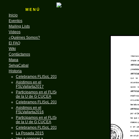
M E N Ú
Inicio
Eventos
Mailing Lists
Act
Videos
¿Quiénes Somos?
El FAQ
Wiki
Contáctanos
Mapa
SelvaCabal
Historia
Celebramos FLISoL 2018
Asistimos en el
FSLVallarta2017
Participamos en el FLISoL
de la U de G CUCEA
Celebramos FLISoL 2017
Asistimos en el
FSLVallarta2016
Participamos en el FLISoL
de la U de G CUCEA
Celebramos FLISoL 2016
La Posada 2015
Ven a conocer a