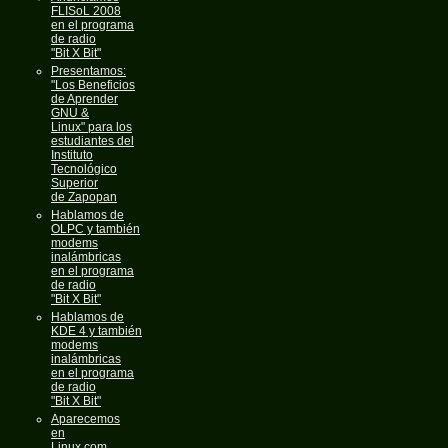
FLISoL 2008
en el programa
de radio
"Bit X Bit"
Presentamos:
"Los Beneficios
de Aprender
GNU &
Linux" para los
estudiantes del
Instituto
Tecnológico
Superior
de Zapopan
Hablamos de
OLPC y también
modems
inalámbricas
en el programa
de radio
"Bit X Bit"
Hablamos de
KDE 4 y también
modems
inalámbricas
en el programa
de radio
"Bit X Bit"
Aparecemos
en
Linux.com