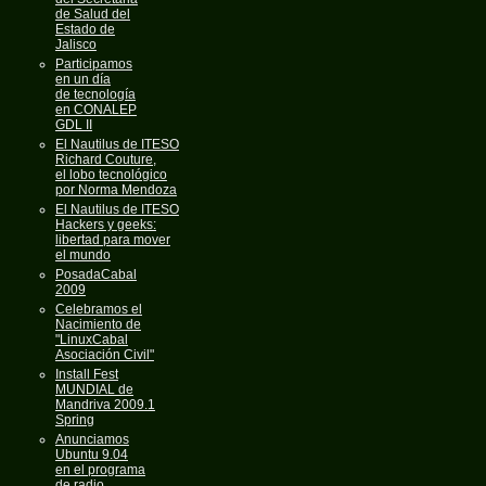
de Salud del
Estado de
Jalisco
Participamos
en un día
de tecnología
en CONALEP
GDL II
El Nautilus de ITESO
Richard Couture,
el lobo tecnológico
por Norma Mendoza
El Nautilus de ITESO
Hackers y geeks:
libertad para mover
el mundo
PosadaCabal
2009
Celebramos el
Nacimiento de
"LinuxCabal
Asociación Civil"
Install Fest
MUNDIAL de
Mandriva 2009.1
Spring
Anunciamos
Ubuntu 9.04
en el programa
de radio