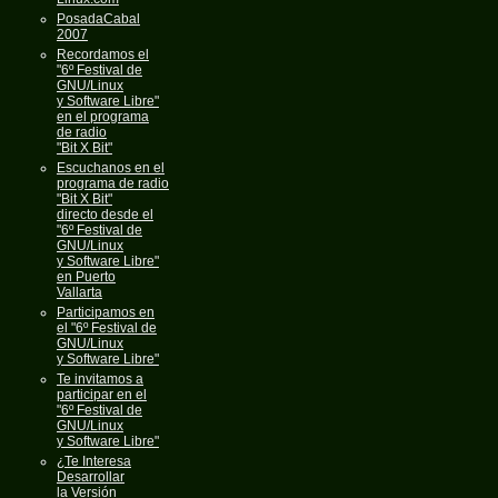
PosadaCabal
2007
Recordamos el
"6º Festival de
GNU/Linux
y Software Libre"
en el programa
de radio
"Bit X Bit"
Escuchanos en el
programa de radio
"Bit X Bit"
directo desde el
"6º Festival de
GNU/Linux
y Software Libre"
en Puerto
Vallarta
Participamos en
el "6º Festival de
GNU/Linux
y Software Libre"
Te invitamos a
participar en el
"6º Festival de
GNU/Linux
y Software Libre"
¿Te Interesa
Desarrollar
la Versión