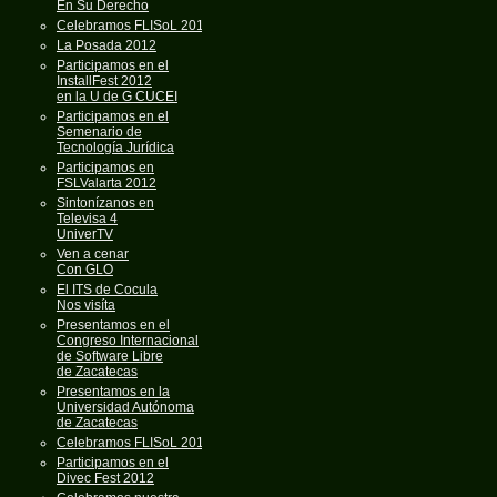
En Su Derecho
Celebramos FLISoL 2013
La Posada 2012
Participamos en el
InstallFest 2012
en la U de G CUCEI
Participamos en el
Semenario de
Tecnología Jurídica
Participamos en
FSLValarta 2012
Sintonízanos en
Televisa 4
UniverTV
Ven a cenar
Con GLO
El ITS de Cocula
Nos visíta
Presentamos en el
Congreso Internacional
de Software Libre
de Zacatecas
Presentamos en la
Universidad Autónoma
de Zacatecas
Celebramos FLISoL 2012
Participamos en el
Divec Fest 2012