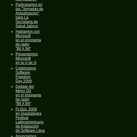
Participamos en
las "Jornadas de
Actualización"
para La
Secretaria de
Salud Jalisco
Hablamos con
Microsoft
en el programa
de radio
"Bit X Bit"
Presentamos
Microsoft
en la U de G
Celebramos
Software
Freedom
Day 2008
Debate del
Mejor OS
en el programa
de radio
"Bit X Bit"
FLISoL 2008
en Guadalajara
Festival
Latínoamericano
de Instalación
de Software Libre
Anunciamos