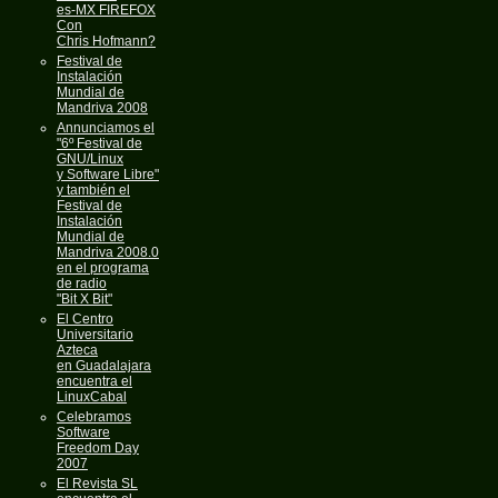
es-MX FIREFOX
Con
Chris Hofmann?
Festival de
Instalación
Mundial de
Mandriva 2008
Annunciamos el
"6º Festival de
GNU/Linux
y Software Libre"
y también el
Festival de
Instalación
Mundial de
Mandriva 2008.0
en el programa
de radio
"Bit X Bit"
El Centro
Universitario
Azteca
en Guadalajara
encuentra el
LinuxCabal
Celebramos
Software
Freedom Day
2007
El Revista SL