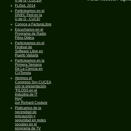
U de G - CUCEA
FLISoL 2014
Participamos en el
DIVEC Fest en la
U de G - CUCEI
Conoce a FacturaLibre
Escuchanos en el
Programa de Radio
Fibra Optica
Participamos en el
Festival de
Software Libre en
Puerto Vallarta
Participamos en la
Primera Semana
De La Ciencia en
CUTonola
Abrimos el
Congreso Soy CUCEA
con la presentación
"F/LOSS en el
Industria de IT
Hoy"
por Richard Couture
Platicamos de la
necesidad de
precaución y
seguridad en redes
sociales en el
programa de TV