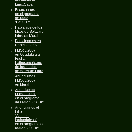
encuentra el
LinuxCabal
Escúchanos
en el programa
de radio
"Bit X Bit"
Hablamos de los
Mitos de Software
Libre en Mural
Participamos en
Concibe 2007
FLISoL 2007
en Guadalajara
Festival
Latínoamericano
de Instalación
de Software Libre
Anunciamos
FLISoL 2007
en Mural
Anunciamos
FLISoL 2007
en el programa
de radio "Bit X Bit"
Anunciamos el
taller
"Antenas
Inalámbricas"
en el programa de
radio "Bit X Bit"