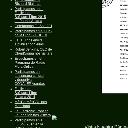
Richard Stallman
Participamos en el
Festival de
Software Libre 2015
en Puerto Vallarta
Celebramos FLISoL 2015
Participamos en el FLISoL
de la U de G CUCEA
La UTJ nos envita
a platicar con ellos
Robert Jenkins, CEO de
CloudSigma nos visitará
Escuchanos en el
Programa de Radio
Fibra Optica
Participamos en
La semana cultural
y deportiva
CONALEP Arandas
Festival de
Software Libre
Vallarta 2014
MásPorMásGDL nos
Mencionó
La Electronic Frontier
Foundation nos visitará
Participamos en el
FLISoL 2014 en la
Visita Nuestra Págin