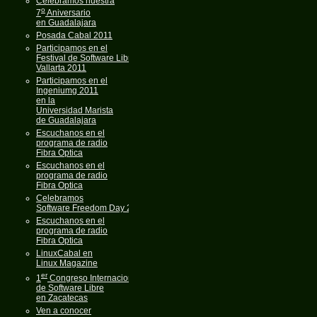
Celebramos nuestra
o
7
Aniversario
en Guadalajara
Posada Cabal 2011
Participamos en el
Festival de Software Libre
Vallarta 2011
Participamos en el
Ingeniumg 2011
en la
Universidad Marista
de Guadalajara
Escuchanos en el
programa de radio
Fibra Optica
Escuchanos en el
programa de radio
Fibra Optica
Celebramos
Software Freedom Day 2011
Escuchanos en el
programa de radio
Fibra Optica
LinuxCabal en
Linux Magazine
er
1
Congreso Internacional
de Software Libre
en Zacatecas
Ven a conocer