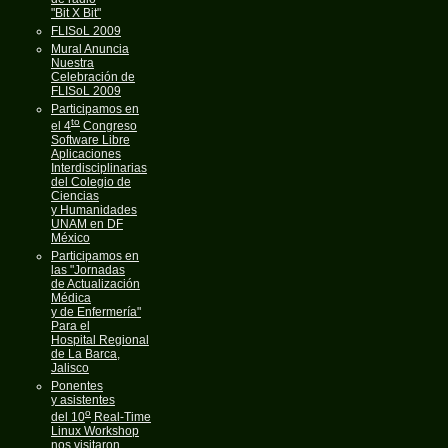
"Bit X Bit"
FLISoL 2009
Mural Anuncia
Nuestra
Celebración de
FLISoL 2009
Participamos en
to
el 4
Congreso
Software Libre
Aplicaciones
Interdisciplinarias
del Colegio de
Ciencias
y Humanidades
UNAM en DF
México
Participamos en
las "Jornadas
de Actualización
Médica
y de Enfermería"
Para el
Hospital Regional
de La Barca,
Jalisco
Ponentes
y asistentes
o
del 10
Real-Time
Linux Workshop
nos visitaron