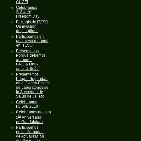
CUCEI
Celebramos
Software
Freedom Day
El Magis de ITESO
Un invasión
de pingüinos
Participamos en
una mesa redonda
en ITESO
Presentamos
Porqué debemos
aprender
GNU & Linux
en la UNEDL
Presentamos
Porqué Seguridad
en el Centro Estatal
de Laboratorios de
la Secretaria de
Salud de Jalisco
Celebramos
FLISoL 2010
Celebramos nuestro
to
5
Aniversario
en Guadalajara
Participamos
en los Jornadas
de Actualización
del Secretaria