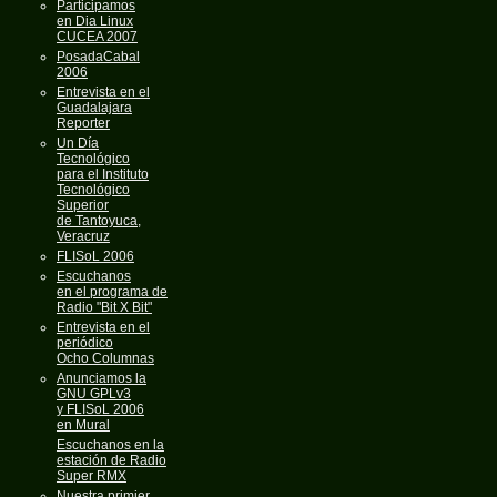
Participamos
en Dia Linux
CUCEA 2007
PosadaCabal
2006
Entrevista en el
Guadalajara
Reporter
Un Día
Tecnológico
para el Instituto
Tecnológico
Superior
de Tantoyuca,
Veracruz
FLISoL 2006
Escuchanos
en el programa de
Radio "Bit X Bit"
Entrevista en el
periódico
Ocho Columnas
Anunciamos la
GNU GPLv3
y FLISoL 2006
en Mural
Escuchanos en la
estación de Radio
Super RMX
Nuestra primier