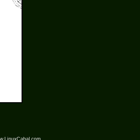
ww.LinuxCabal.com