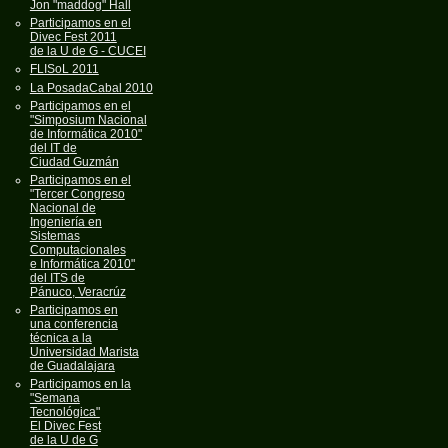
Jon "maddog" Hall
Participamos en el
Divec Fest 2011
de la U de G - CUCEI
FLISoL 2011
La PosadaCabal 2010
Participamos en el
"Simposium Nacional
de Informática 2010"
del IT de
Ciudad Guzmán
Participamos en el
"Tercer Congreso
Nacional de
Ingeniería en
Sistemas
Computacionales
e Informática 2010"
del ITS de
Pánuco, Veracrúz
Participamos en
una conferencia
técnica a la
Universidad Marista
de Guadalajara
Participamos en la
"Semana
Tecnológica"
El Divec Fest
de la U de G