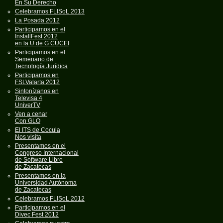
En Su Derecho
Celebramos FLISoL 2013
La Posada 2012
Participamos en el
InstallFest 2012
en la U de G CUCEI
Participamos en el
Semenario de
Tecnología Jurídica
Participamos en
FSLValarta 2012
Sintonízanos en
Televisa 4
UniverTV
Ven a cenar
Con GLO
El ITS de Cocula
Nos visíta
Presentamos en el
Congreso Internacional
de Software Libre
de Zacatecas
Presentamos en la
Universidad Autónoma
de Zacatecas
Celebramos FLISoL 2012
Participamos en el
Divec Fest 2012