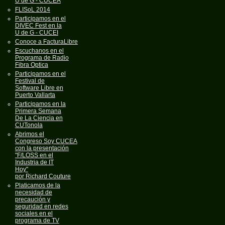
U de G - CUCEA
FLISoL 2014
Participamos en el
DIVEC Fest en la
U de G - CUCEI
Conoce a FacturaLibre
Escuchanos en el
Programa de Radio
Fibra Optica
Participamos en el
Festival de
Software Libre en
Puerto Vallarta
Participamos en la
Primera Semana
De La Ciencia en
CUTonola
Abrimos el
Congreso Soy CUCEA
con la presentación
"F/LOSS en el
Industria de IT
Hoy"
por Richard Couture
Platicamos de la
necesidad de
precaución y
seguridad en redes
sociales en el
programa de TV