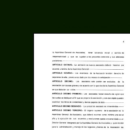
Acta Constitutiva de LinuxCabal - Pg. 4 de 1