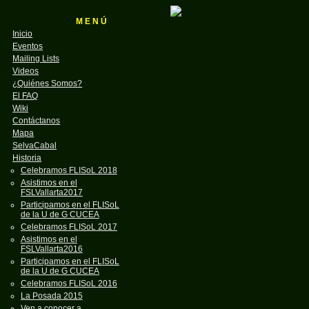
M E N Ú
Inicio
Eventos
Mailing Lists
Videos
¿Quiénes Somos?
El FAQ
Wiki
Contáctanos
Mapa
SelvaCabal
Historia
Celebramos FLISoL 2018
Asistimos en el
FSLVallarta2017
Participamos en el FLISoL
de la U de G CUCEA
Celebramos FLISoL 2017
Asistimos en el
FSLVallarta2016
Participamos en el FLISoL
de la U de G CUCEA
Celebramos FLISoL 2016
La Posada 2015
Ven a conocer a