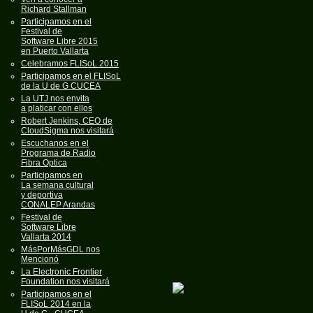
Richard Stallman
Participamos en el
Festival de
Software Libre 2015
en Puerto Vallarta
Celebramos FLISoL 2015
Participamos en el FLISoL
de la U de G CUCEA
La UTJ nos envita
a platicar con ellos
Robert Jenkins, CEO de
CloudSigma nos visitará
Escuchanos en el
Programa de Radio
Fibra Optica
Participamos en
La semana cultural
y deportiva
CONALEP Arandas
Festival de
Software Libre
Vallarta 2014
MásPorMásGDL nos
Mencionó
La Electronic Frontier
Foundation nos visitará
Participamos en el
FLISoL 2014 en la