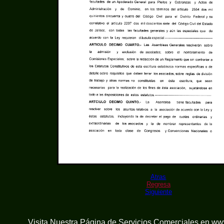
Atras
Regresa
Siguiente
Visita Nuestra Página de
Servicios Comerciales en w