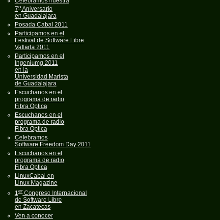
Celebramos nuestra
o
7
Aniversario
en Guadalajara
Posada Cabal 2011
Participamos en el
Festival de Software Libre
Vallarta 2011
Participamos en el
Ingeniumg 2011
en la
Universidad Marista
de Guadalajara
Escuchanos en el
programa de radio
Fibra Optica
Escuchanos en el
programa de radio
Fibra Optica
Celebramos
Software Freedom Day 2011
Escuchanos en el
programa de radio
Fibra Optica
LinuxCabal en
Linux Magazine
er
1
Congreso Internacional
de Software Libre
en Zacatecas
Ven a conocer