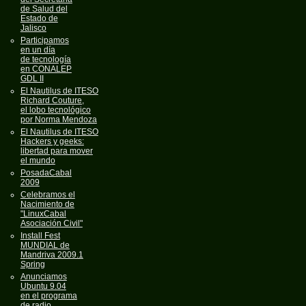
de Salud del
Estado de
Jalisco
Participamos
en un día
de tecnología
en CONALEP
GDL II
El Nautilus de ITESO
Richard Couture,
el lobo tecnológico
por Norma Mendoza
El Nautilus de ITESO
Hackers y geeks:
libertad para mover
el mundo
PosadaCabal
2009
Celebramos el
Nacimiento de
"LinuxCabal
Asociación Civil"
Install Fest
MUNDIAL de
Mandriva 2009.1
Spring
Anunciamos
Ubuntu 9.04
en el programa
de radio