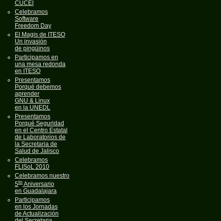
CUCEI
Celebramos
Software
Freedom Day
El Magis de ITESO
Un invasión
de pingüinos
Participamos en
una mesa redonda
en ITESO
Presentamos
Porqué debemos
aprender
GNU & Linux
en la UNEDL
Presentamos
Porqué Seguridad
en el Centro Estatal
de Laboratorios de
la Secretaria de
Salud de Jalisco
Celebramos
FLISoL 2010
Celebramos nuestro
to
5
Aniversario
en Guadalajara
Participamos
en los Jornadas
de Actualización
del Secretaria