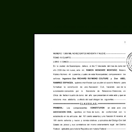
Acta Constitutiva de LinuxCabal - Pg. 1 de 1