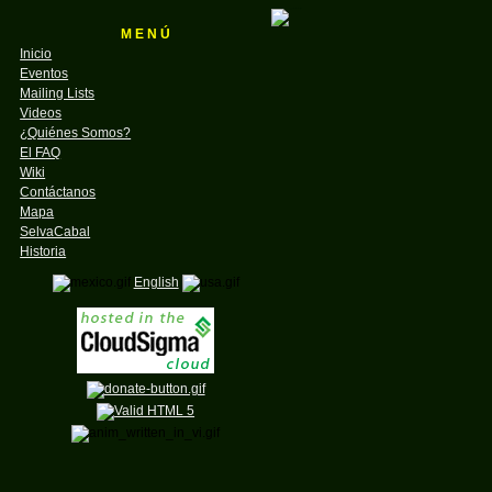
M E N Ú
Inicio
Eventos
Mailing Lists
Videos
¿Quiénes Somos?
El FAQ
Wiki
Contáctanos
Mapa
SelvaCabal
Historia
English