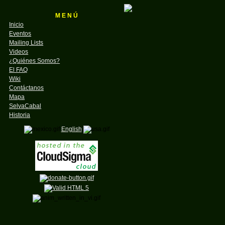
M E N Ú
Inicio
Eventos
Mailing Lists
Videos
¿Quiénes Somos?
El FAQ
Wiki
Contáctanos
Mapa
SelvaCabal
Historia
English