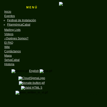
M E N Ú
Inicio
Eventos
Festival de Instalación
FilarmónicaCabal
Mailing Lists
Videos
¿Quiénes Somos?
El FAQ
Wiki
Contáctanos
Mapa
SelvaCabal
Historia
English
Invitamo
Si no se ve bien