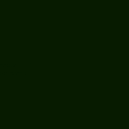
rvidor FTP
rdar como