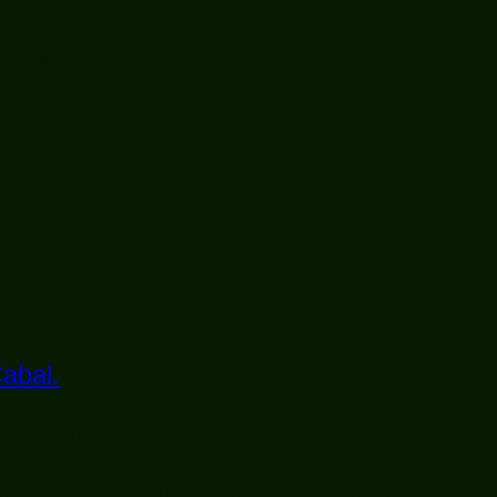
en Source Software)
co México
!
l
0 a 16:00
abal.
terés en progamación en C.
click a la derecha en la liga para