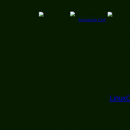
Asociación Civil
Para las comunidades de GNU & Linux y FLOSS (Free/Libre y Op
Fundado en 1996. Desde 2004 en Guadalajara, Jalis
¡Un Lugar Donde Confiar
CCabal
Las reuniones de CCaba
serán todos los Sábados de 15:0
en las instalaciones de
LinuxC
s a todas las personas que tienen algun in
 la presentación puedes descargarlo con un 