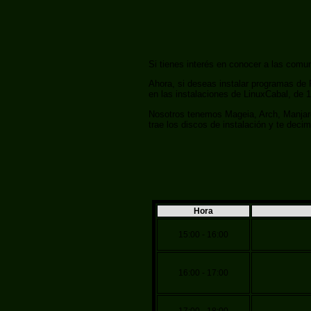
Si tienes interés en conocer a las com
Ahora, si deseas instalar programas de
en las instalaciones de LinuxCabal, de 1
Nosotros tenemos Mageia, Arch, Manjaro,
trae los discos de instalación y te dec
Hora
15:00 - 16:00
16:00 - 17:00
17:00 - 18:00