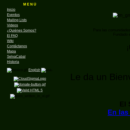
M E N Ú
Inicio
Eventos
Mailing Lists
Videos
Para las comunidade
¿Quiénes Somos?
Fundado e
El FAQ
Wiki
¡
Contáctanos
Mapa
SelvaCabal
Historia
English
Le da un Bienv
El
En las