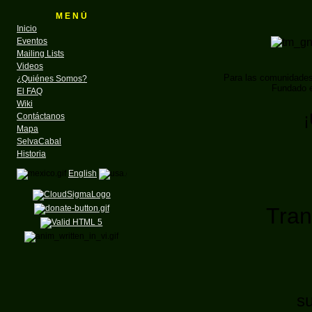
M E N Ú
Inicio
Eventos
Mailing Lists
Videos
Para las comunidade
¿Quiénes Somos?
Fundado e
El FAQ
Wiki
¡
Contáctanos
Mapa
SelvaCabal
Historia
English
Tran
su