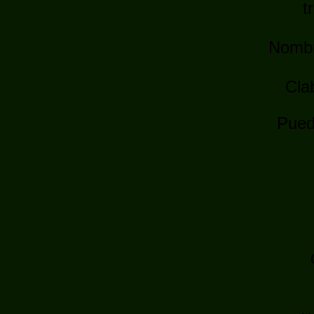
t
Nombr
Cla
Pued