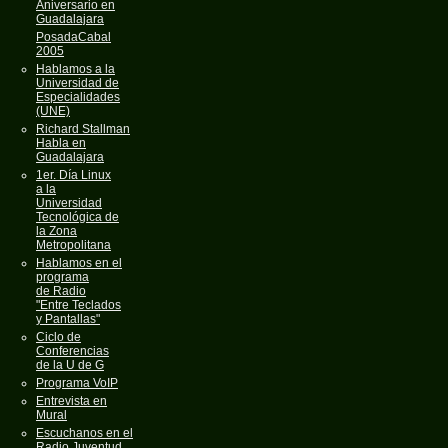
Aniversario en
Guadalajara
PosadaCabal
2005
Hablamos a la
Universidad de
Especialidades
(UNE)
Richard Stallman
Habla en
Guadalajara
1er. Día Linux
a la
Universidad
Tecnológica de
la Zona
Metropolitana
Hablamos en el
programa
de Radio
"Entre Teclados
y Pantallas"
Ciclo de
Conferencias
de la U de G
Programa VoIP
Entrevista en
Mural
Escuchanos en el
Radio Juventud