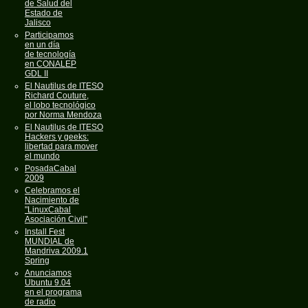
de Salud del
Estado de
Jalisco
Participamos
en un día
de tecnología
en CONALEP
GDL II
El Nautilus de ITESO
Richard Couture,
el lobo tecnológico
por Norma Mendoza
El Nautilus de ITESO
Hackers y geeks:
libertad para mover
el mundo
PosadaCabal
2009
Celebramos el
Nacimiento de
"LinuxCabal
Asociación Civil"
Install Fest
MUNDIAL de
Mandriva 2009.1
Spring
Anunciamos
Ubuntu 9.04
en el programa
de radio