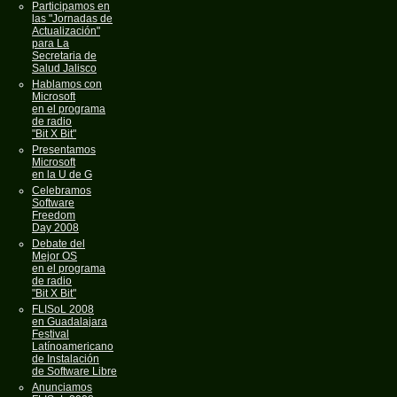
Participamos en
las "Jornadas de
Actualización"
para La
Secretaria de
Salud Jalisco
Hablamos con
Microsoft
en el programa
de radio
"Bit X Bit"
Presentamos
Microsoft
en la U de G
Celebramos
Software
Freedom
Day 2008
Debate del
Mejor OS
en el programa
de radio
"Bit X Bit"
FLISoL 2008
en Guadalajara
Festival
Latínoamericano
de Instalación
de Software Libre
Anunciamos