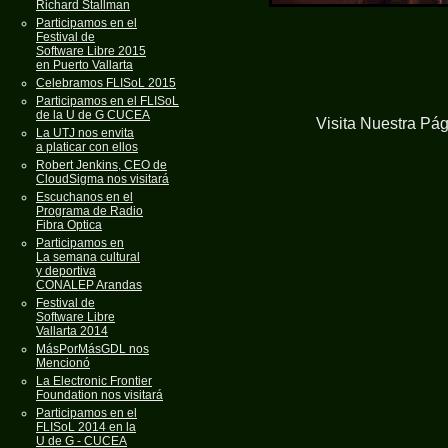
Richard Stallman
Participamos en el
Festival de
Software Libre 2015
en Puerto Vallarta
Celebramos FLISoL 2015
Participamos en el FLISoL
de la U de G CUCEA
Visita Nuestra Pá
La UTJ nos envita
a platicar con ellos
Robert Jenkins, CEO de
CloudSigma nos visitará
Escuchanos en el
Programa de Radio
Fibra Optica
Participamos en
La semana cultural
y deportiva
CONALEP Arandas
Festival de
Software Libre
Vallarta 2014
MásPorMásGDL nos
Mencionó
La Electronic Frontier
Foundation nos visitará
Participamos en el
FLISoL 2014 en la
U de G - CUCEA