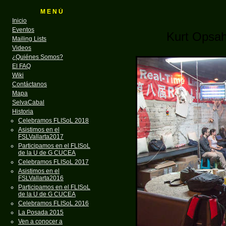
M E N Ú
Inicio
Eventos
Kurt Opsahl
Mailing Lists
Videos
¿Quiénes Somos?
El FAQ
Wiki
Contáctanos
Mapa
SelvaCabal
Historia
Celebramos FLISoL 2018
Asistimos en el
FSLVallarta2017
Participamos en el FLISoL
de la U de G CUCEA
Celebramos FLISoL 2017
Asistimos en el
FSLVallarta2016
Participamos en el FLISoL
de la U de G CUCEA
Celebramos FLISoL 2016
La Posada 2015
Ven a conocer a