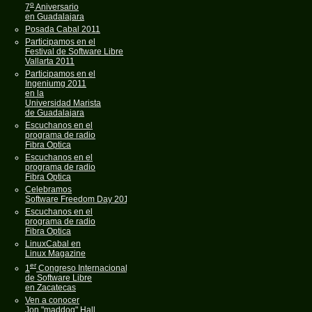
o
7
Aniversario
en Guadalajara
Posada Cabal 2011
Participamos en el
Festival de Software Libre
Vallarta 2011
Participamos en el
Ingeniumg 2011
en la
Universidad Marista
de Guadalajara
Escuchanos en el
programa de radio
Fibra Optica
Escuchanos en el
programa de radio
Fibra Optica
Celebramos
Software Freedom Day 2011
Escuchanos en el
programa de radio
Fibra Optica
LinuxCabal en
Linux Magazine
er
1
Congreso Internacional
de Software Libre
en Zacatecas
Ven a conocer
Jon "maddog" Hall