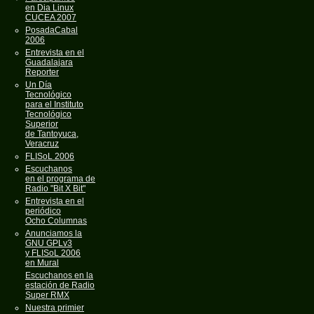
en Dia Linux
CUCEA 2007
PosadaCabal
2006
Entrevista en el
Guadalajara
Reporter
Un Día
Tecnológico
para el Instituto
Tecnológico
Superior
de Tantoyuca,
Veracruz
FLISoL 2006
Escuchanos
en el programa de
Radio "Bit X Bit"
Entrevista en el
periódico
Ocho Columnas
Anunciamos la
GNU GPLv3
y FLISoL 2006
en Mural
Escuchanos en la
estación de Radio
Super RMX
Nuestra primier