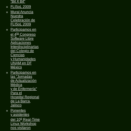
"Bit X Bit"
FLISoL 2009
Mural Anuncia
Nuestra
Celebración de
FLISoL 2009
Participamos en
to
el 4
Congreso
Software Libre
Aplicaciones
Interdisciplinarias
del Colegio de
Ciencias
y Humanidades
UNAM en DF
México
Participamos en
las "Jornadas
de Actualización
Médica
y de Enfermería"
Para el
Hospital Regional
de La Barca,
Jalisco
Ponentes
y asistentes
o
del 10
Real-Time
Linux Workshop
nos visitaron