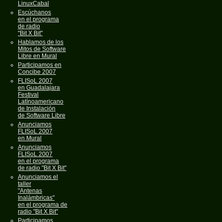
LinuxCabal
Escúchanos
en el programa
de radio
"Bit X Bit"
Hablamos de los
Mitos de Software
Libre en Mural
Participamos en
Concibe 2007
FLISoL 2007
en Guadalajara
Festival
Latínoamericano
de Instalación
de Software Libre
Anunciamos
FLISoL 2007
en Mural
Anunciamos
FLISoL 2007
en el programa
de radio "Bit X Bit"
Anunciamos el
taller
"Antenas
Inalámbricas"
en el programa de
radio "Bit X Bit"
Participamos