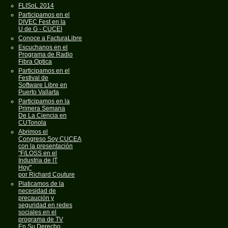
FLISoL 2014
Participamos en el
DIVEC Fest en la
U de G - CUCEI
Conoce a FacturaLibre
Escuchanos en el
Programa de Radio
Fibra Optica
Participamos en el
Festival de
Software Libre en
Puerto Vallarta
Participamos en la
Primera Semana
De La Ciencia en
CUTonola
Abrimos el
Congreso Soy CUCEA
con la presentación
"F/LOSS en el
Industria de IT
Hoy"
por Richard Couture
Platicamos de la
necesidad de
precaución y
seguridad en redes
sociales en el
programa de TV
En Su Derecho