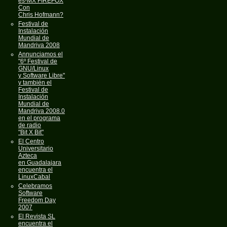
es-MX FIREFOX
Con
Chris Hofmann?
Festival de
Instalación
Mundial de
Mandriva 2008
Annunciamos el
"6º Festival de
GNU/Linux
y Software Libre"
y también el
Festival de
Instalación
Mundial de
Mandriva 2008.0
en el programa
de radio
"Bit X Bit"
El Centro
Universitario
Azteca
en Guadalajara
encuentra el
LinuxCabal
Celebramos
Software
Freedom Day
2007
El Revista SL
encuentra el