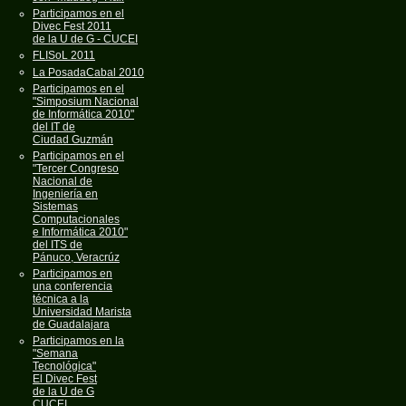
Participamos en el
Divec Fest 2011
de la U de G - CUCEI
FLISoL 2011
La PosadaCabal 2010
Participamos en el
"Simposium Nacional
de Informática 2010"
del IT de
Ciudad Guzmán
Participamos en el
"Tercer Congreso
Nacional de
Ingeniería en
Sistemas
Computacionales
e Informática 2010"
del ITS de
Pánuco, Veracrúz
Participamos en
una conferencia
técnica a la
Universidad Marista
de Guadalajara
Participamos en la
"Semana
Tecnológica"
El Divec Fest
de la U de G
CUCEI