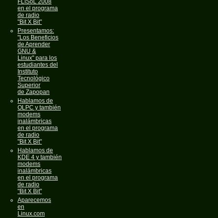
FLISoL 2008
en el programa
de radio
"Bit X Bit"
Presentamos:
"Los Beneficios
de Aprender
GNU &
Linux" para los
estudiantes del
Instituto
Tecnológico
Superior
de Zapopan
Hablamos de
OLPC y también
modems
inalámbricas
en el programa
de radio
"Bit X Bit"
Hablamos de
KDE 4 y también
modems
inalámbricas
en el programa
de radio
"Bit X Bit"
Aparecemos
en
Linux.com