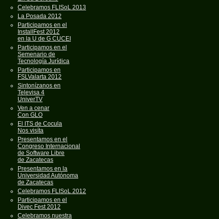
Celebramos FLISoL 2013
La Posada 2012
Participamos en el
InstallFest 2012
en la U de G CUCEI
Participamos en el
Semenario de
Tecnología Jurídica
Participamos en
FSLValarta 2012
Sintonízanos en
Televisa 4
UniverTV
Ven a cenar
Con GLO
El ITS de Cocula
Nos visíta
Presentamos en el
Congreso Internacional
de Software Libre
de Zacatecas
Presentamos en la
Universidad Autónoma
de Zacatecas
Celebramos FLISoL 2012
Participamos en el
Divec Fest 2012
Celebramos nuestra