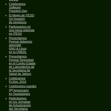
Celebramos
Software
Freedom Day
El Magis de ITESO
Un invasión
de pingüinos
Participamos en
una mesa redonda
en ITESO
Presentamos
Porqué debemos
aprender
GNU & Linux
en la UNEDL
Presentamos
Porqué Seguridad
en el Centro Estatal
de Laboratorios de
la Secretaria de
Salud de Jalisco
Celebramos
FLISoL 2010
Celebramos nuestro
to
5
Aniversario
en Guadalajara
Participamos
en los Jornadas
de Actualización
del Secretaria