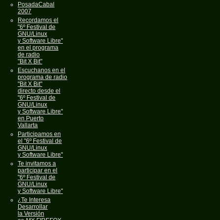
PosadaCabal
2007
Recordamos el
"6º Festival de
GNU/Linux
y Software Libre"
en el programa
de radio
"Bit X Bit"
Escuchanos en el
programa de radio
"Bit X Bit"
directo desde el
"6º Festival de
GNU/Linux
y Software Libre"
en Puerto
Vallarta
Participamos en
el "6º Festival de
GNU/Linux
y Software Libre"
Te invitamos a
participar en el
"6º Festival de
GNU/Linux
y Software Libre"
¿Te Interesa
Desarrollar
la Versión