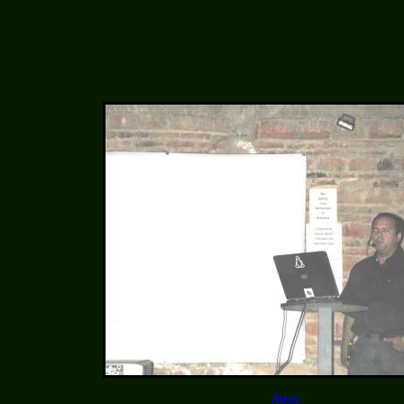
El poder de GNU & Linux en menos de 100 US Li
Por Rogelio Sevilla Fernandez
Atras