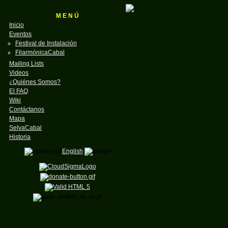
M E N Ú
Inicio
Eventos
Festival de Instalación
FilarmónicaCabal
Mailing Lists
Videos
¿Quiénes Somos?
El FAQ
Wiki
Contáctanos
Mapa
SelvaCabal
Historia
English