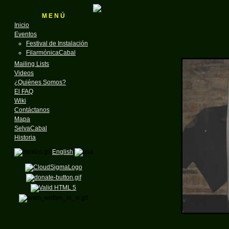
M E N Ú
Inicio
Eventos
Festival de Instalación
FilarmónicaCabal
Mailing Lists
Videos
¿Quiénes Somos?
El FAQ
Wiki
Contáctanos
Mapa
SelvaCabal
Historia
English