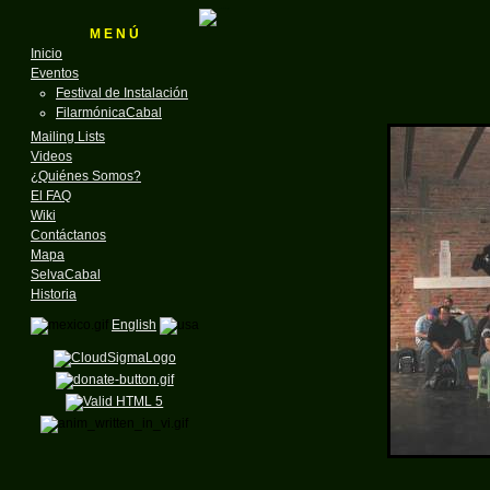
M E N Ú
Inicio
Eventos
Festival de Instalación
FilarmónicaCabal
Mailing Lists
Videos
¿Quiénes Somos?
El FAQ
Wiki
Contáctanos
Mapa
SelvaCabal
Historia
English