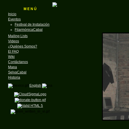
M E N Ú
Inicio
Eventos
Festival de Instalación
FilarmónicaCabal
Mailing Lists
Videos
¿Quiénes Somos?
El FAQ
Wiki
Contáctanos
Mapa
SelvaCabal
Historia
English