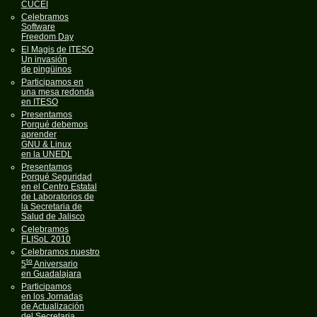
CUCEI
Celebramos
Software
Freedom Day
El Magis de ITESO
Un invasión
de pingüinos
Participamos en
una mesa redonda
en ITESO
Presentamos
Porqué debemos
aprender
GNU & Linux
en la UNEDL
Presentamos
Porqué Seguridad
en el Centro Estatal
de Laboratorios de
la Secretaria de
Salud de Jalisco
Celebramos
FLISoL 2010
Celebramos nuestro
to
5
Aniversario
en Guadalajara
Participamos
en los Jornadas
de Actualización
del Secretaria