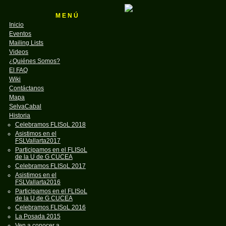
M E N Ú
Inicio
Eventos
Mailing Lists
Videos
¿Quiénes Somos?
El FAQ
Wiki
Contáctanos
Mapa
SelvaCabal
Historia
Celebramos FLISoL 2018
Asistimos en el
FSLVallarta2017
Participamos en el FLISoL
de la U de G CUCEA
Celebramos FLISoL 2017
Asistimos en el
FSLVallarta2016
Participamos en el FLISoL
de la U de G CUCEA
Celebramos FLISoL 2016
La Posada 2015
Ven a conocer a