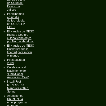
de Salud del
Estado de
Jalisco
Participamos
en un día
de tecnología
en CONALEP
GDL II
El Nautilus de ITESO
Richard Couture,
el lobo tecnológico
por Norma Mendoza
El Nautilus de ITESO
Hackers y geeks:
libertad para mover
el mundo
PosadaCabal
2009
Celebramos el
Nacimiento de
"LinuxCabal
Asociación Civil"
Install Fest
MUNDIAL de
Mandriva 2009.1
Spring
Anunciamos
Ubuntu 9.04
en el programa
de radio