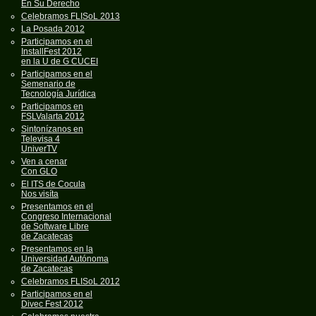
En Su Derecho
Celebramos FLISoL 2013
La Posada 2012
Participamos en el
InstallFest 2012
en la U de G CUCEI
Participamos en el
Semenario de
Tecnología Jurídica
Participamos en
FSLValarta 2012
Sintonízanos en
Televisa 4
UniverTV
Ven a cenar
Con GLO
El ITS de Cocula
Nos visíta
Presentamos en el
Congreso Internacional
de Software Libre
de Zacatecas
Presentamos en la
Universidad Autónoma
de Zacatecas
Celebramos FLISoL 2012
Participamos en el
Divec Fest 2012