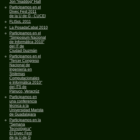
Jon "maddog" Hall
Participamos en el
Divec Fest 2011
de la U de G - CUCEI
FLISoL 2011
La PosadaCabal 2010
Participamos en el
"Simposium Nacional
de Informática 2010"
del IT de
Ciudad Guzmán
Participamos en el
"Tercer Congreso
Nacional de
Ingeniería en
Sistemas
Computacionales
e Informática 2010"
del ITS de
Pánuco, Veracrúz
Participamos en
una conferencia
técnica a la
Universidad Marista
de Guadalajara
Participamos en la
"Semana
Tecnológica"
El Divec Fest
de la U de G