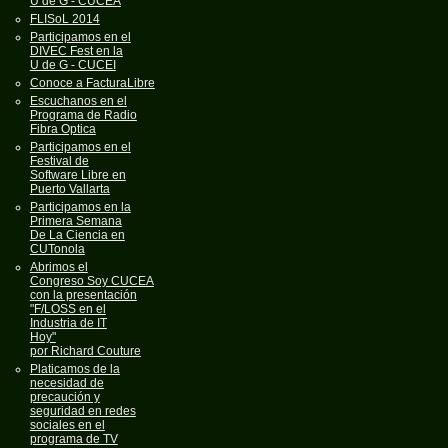
U de G - CUCEA
FLISoL 2014
Participamos en el
DIVEC Fest en la
U de G - CUCEI
Conoce a FacturaLibre
Escuchanos en el
Programa de Radio
Fibra Optica
Participamos en el
Festival de
Software Libre en
Puerto Vallarta
Participamos en la
Primera Semana
De La Ciencia en
CUTonola
Abrimos el
Congreso Soy CUCEA
con la presentación
"F/LOSS en el
Industria de IT
Hoy"
por Richard Couture
Platicamos de la
necesidad de
precaución y
seguridad en redes
sociales en el
programa de TV