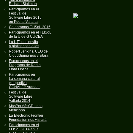
Richard Stallman
Participamos en el
Festival de
Software Libre 2015
en Puerto Vallarta
Celebramos FLISoL 2015
Participamos en el FLISoL
de la U de G CUCEA
La UTJ nos envita
a platicar con ellos
Robert Jenkins, CEO de
CloudSigma nos visitará
Escuchanos en el
Programa de Radio
Fibra Optica
Participamos en
La semana cultural
y deportiva
CONALEP Arandas
Festival de
Software Libre
Vallarta 2014
MásPorMásGDL nos
Mencionó
La Electronic Frontier
Foundation nos visitará
Participamos en el
FLISoL 2014 en la