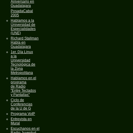
Aniversario en
Guadalajara
PosadaCabal
2005
Hablamos a la
Universidad de
Especialidades
(UNE)
Richard Stallman
Habla en
Guadalajara
1er. Día Linux
a la
Universidad
Tecnológica de
la Zona
Metropolitana
Hablamos en el
programa
de Radio
"Entre Teclados
y Pantallas"
Ciclo de
Conferencias
de la U de G
Programa VoIP
Entrevista en
Mural
Escuchanos en el
Radio Juventud