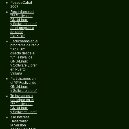
PosadaCabal
2007
Recordamos el
"6º Festival de
GNU/Linux
y Software Libre"
en el programa
de radio
"Bit X Bit"
Escuchanos en el
programa de radio
"Bit X Bit"
directo desde el
"6º Festival de
GNU/Linux
y Software Libre"
en Puerto
Vallarta
Participamos en
el "6º Festival de
GNU/Linux
y Software Libre"
Te invitamos a
participar en el
"6º Festival de
GNU/Linux
y Software Libre"
¿Te Interesa
Desarrollar
la Versión