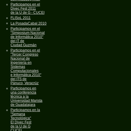
Participamos en el
Divec Fest 2011
de la U de G - CUCEI
FLISoL 2011
La PosadaCabal 2010
Participamos en el
"Simposium Nacional
de Informática 2010"
del IT de
Ciudad Guzmán
Participamos en el
"Tercer Congreso
Nacional de
Ingeniería en
Sistemas
Computacionales
e Informática 2010"
del ITS de
Pánuco, Veracrúz
Participamos en
una conferencia
técnica a la
Universidad Marista
de Guadalajara
Participamos en la
"Semana
Tecnológica"
El Divec Fest
de la U de G
CUCEI