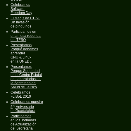
Celebramos
Software
Freedom Day
El Magis de ITESO
Un invasión
de pingüinos
Participamos en
una mesa redonda
en ITESO
Presentamos
Porqué debemos
aprender
GNU & Linux
en la UNEDL
Presentamos
Porqué Seguridad
en el Centro Estatal
de Laboratorios de
la Secretaria de
Salud de Jalisco
Celebramos
FLISoL 2010
Celebramos nuestro
to
5
Aniversario
en Guadalajara
Participamos
en los Jornadas
de Actualización
del Secretaria