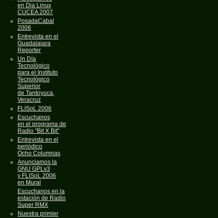
en Dia Linux
CUCEA 2007
PosadaCabal
2006
Entrevista en el
Guadalajara
Reporter
Un Día
Tecnológico
para el Instituto
Tecnológico
Superior
de Tantoyuca,
Veracruz
FLISoL 2006
Escuchanos
en el programa de
Radio "Bit X Bit"
Entrevista en el
periódico
Ocho Columnas
Anunciamos la
GNU GPLv3
y FLISoL 2006
en Mural
Escuchanos en la
estación de Radio
Super RMX
Nuestra primier