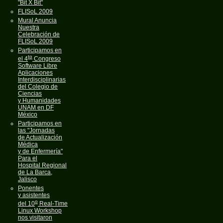
"Bit X Bit"
FLISoL 2009
Mural Anuncia
Nuestra
Celebración de
FLISoL 2009
Participamos en
to
el 4
Congreso
Software Libre
Aplicaciones
Interdisciplinarias
del Colegio de
Ciencias
y Humanidades
UNAM en DF
México
Participamos en
las "Jornadas
de Actualización
Médica
y de Enfermería"
Para el
Hospital Regional
de La Barca,
Jalisco
Ponentes
y asistentes
o
del 10
Real-Time
Linux Workshop
nos visitaron