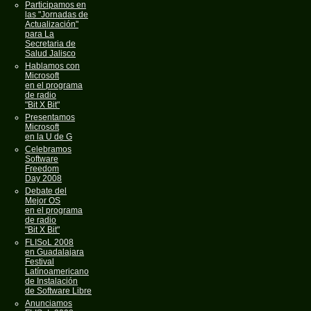
Participamos en
las "Jornadas de
Actualización"
para La
Secretaria de
Salud Jalisco
Hablamos con
Microsoft
en el programa
de radio
"Bit X Bit"
Presentamos
Microsoft
en la U de G
Celebramos
Software
Freedom
Day 2008
Debate del
Mejor OS
en el programa
de radio
"Bit X Bit"
FLISoL 2008
en Guadalajara
Festival
Latínoamericano
de Instalación
de Software Libre
Anunciamos