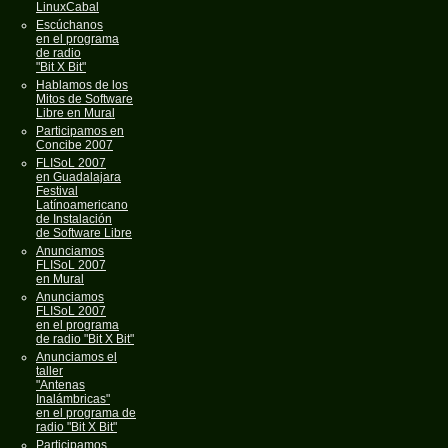
LinuxCabal
Escúchanos
en el programa
de radio
"Bit X Bit"
Hablamos de los
Mitos de Software
Libre en Mural
Participamos en
Concibe 2007
FLISoL 2007
en Guadalajara
Festival
Latínoamericano
de Instalación
de Software Libre
Anunciamos
FLISoL 2007
en Mural
Anunciamos
FLISoL 2007
en el programa
de radio "Bit X Bit"
Anunciamos el
taller
"Antenas
Inalámbricas"
en el programa de
radio "Bit X Bit"
Participamos