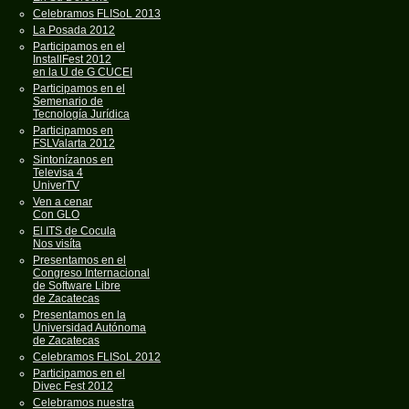
Celebramos FLISoL 2013
La Posada 2012
Participamos en el
InstallFest 2012
en la U de G CUCEI
Participamos en el
Semenario de
Tecnología Jurídica
Participamos en
FSLValarta 2012
Sintonízanos en
Televisa 4
UniverTV
Ven a cenar
Con GLO
El ITS de Cocula
Nos visíta
Presentamos en el
Congreso Internacional
de Software Libre
de Zacatecas
Presentamos en la
Universidad Autónoma
de Zacatecas
Celebramos FLISoL 2012
Participamos en el
Divec Fest 2012
Celebramos nuestra