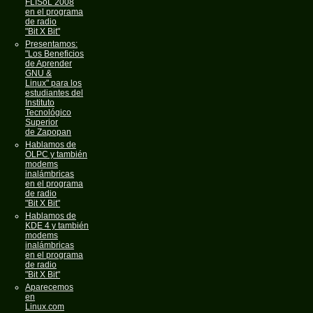
FLISoL 2008
en el programa
de radio
"Bit X Bit"
Presentamos:
"Los Beneficios
de Aprender
GNU &
Linux" para los
estudiantes del
Instituto
Tecnológico
Superior
de Zapopan
Hablamos de
OLPC y también
modems
inalámbricas
en el programa
de radio
"Bit X Bit"
Hablamos de
KDE 4 y también
modems
inalámbricas
en el programa
de radio
"Bit X Bit"
Aparecemos
en
Linux.com