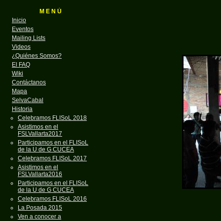
M E N Ú
Inicio
Eventos
Mailing Lists
Videos
¿Quiénes Somos?
El FAQ
Wiki
Contáctanos
Mapa
SelvaCabal
Historia
Celebramos FLISoL 2018
Asistimos en el
FSLVallarta2017
Participamos en el FLISoL
de la U de G CUCEA
Celebramos FLISoL 2017
Asistimos en el
FSLVallarta2016
Participamos en el FLISoL
de la U de G CUCEA
Celebramos FLISoL 2016
La Posada 2015
Ven a conocer a