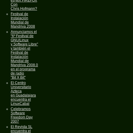
es-MX FIREFOX
Con
Chris Hofmann?
Festival de
Instalación
Mundial de
Mandriva 2008
Annunciamos el
"6º Festival de
GNU/Linux
y Software Libre"
y también el
Festival de
Instalación
Mundial de
Mandriva 2008.0
en el programa
de radio
"Bit X Bit"
El Centro
Universitario
Azteca
en Guadalajara
encuentra el
LinuxCabal
Celebramos
Software
Freedom Day
2007
El Revista SL
encuentra el