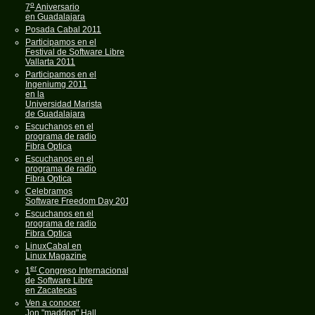
o
7
Aniversario
en Guadalajara
Posada Cabal 2011
Participamos en el
Festival de Software Libre
Vallarta 2011
Participamos en el
Ingeniumg 2011
en la
Universidad Marista
de Guadalajara
Escuchanos en el
programa de radio
Fibra Optica
Escuchanos en el
programa de radio
Fibra Optica
Celebramos
Software Freedom Day 2011
Escuchanos en el
programa de radio
Fibra Optica
LinuxCabal en
Linux Magazine
er
1
Congreso Internacional
de Software Libre
en Zacatecas
Ven a conocer
Jon "maddog" Hall