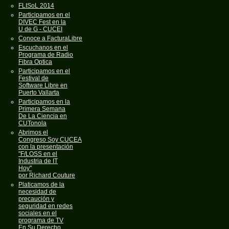
FLISoL 2014
Participamos en el
DIVEC Fest en la
U de G - CUCEI
Conoce a FacturaLibre
Escuchanos en el
Programa de Radio
Fibra Optica
Participamos en el
Festival de
Software Libre en
Puerto Vallarta
Participamos en la
Primera Semana
De La Ciencia en
CUTonola
Abrimos el
Congreso Soy CUCEA
con la presentación
"F/LOSS en el
Industria de IT
Hoy"
por Richard Couture
Platicamos de la
necesidad de
precaución y
seguridad en redes
sociales en el
programa de TV
En Su Derecho