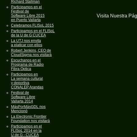
Richard Stallman
Participamos en el
Festival de
Visita Nuestra Pá
Software Libre 2015
en Puerto Vallarta
Celebramos FLISoL 2015
Participamos en el FLISoL
de la U de G CUCEA
La UTJ nos envita
a platicar con ellos
Robert Jenkins, CEO de
CloudSigma nos visitará
Escuchanos en el
Programa de Radio
Fibra Optica
Participamos en
La semana cultural
y deportiva
CONALEP Arandas
Festival de
Software Libre
Vallarta 2014
MásPorMásGDL nos
Mencionó
La Electronic Frontier
Foundation nos visitará
Participamos en el
FLISoL 2014 en la
U de G - CUCEA