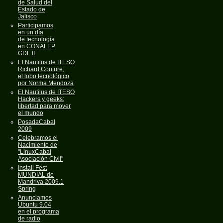
de Salud del
Estado de
Jalisco
Participamos
en un día
de tecnología
en CONALEP
GDL II
El Nautilus de ITESO
Richard Couture,
el lobo tecnológico
por Norma Mendoza
El Nautilus de ITESO
Hackers y geeks:
libertad para mover
el mundo
PosadaCabal
2009
Celebramos el
Nacimiento de
"LinuxCabal
Asociación Civil"
Install Fest
MUNDIAL de
Mandriva 2009.1
Spring
Anunciamos
Ubuntu 9.04
en el programa
de radio