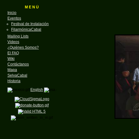
M E N Ú
Inicio
Eventos
Festival de Instalación
FilarmónicaCabal
Mailing Lists
Videos
¿Quiénes Somos?
El FAQ
Wiki
Contáctanos
Mapa
SelvaCabal
Historia
English