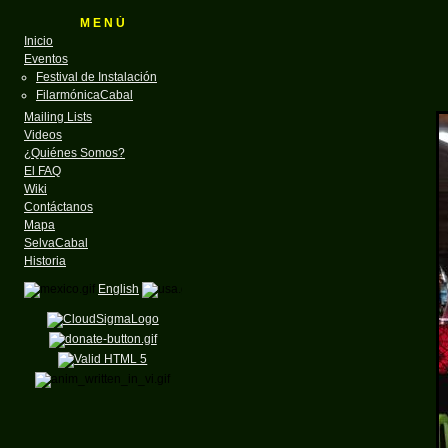
M E N Ú
Inicio
Eventos
Festival de Instalación
FilarmónicaCabal
Mailing Lists
Videos
¿Quiénes Somos?
El FAQ
Wiki
Contáctanos
Mapa
SelvaCabal
Historia
English