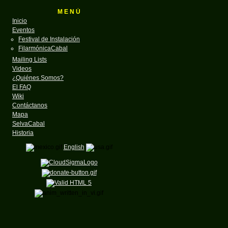
M E N Ú
Inicio
Eventos
Festival de Instalación
FilarmónicaCabal
Mailing Lists
Videos
¿Quiénes Somos?
El FAQ
Wiki
Contáctanos
Mapa
SelvaCabal
Historia
English