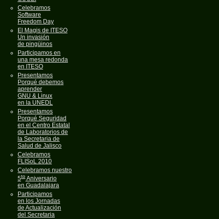
Celebramos
Software
Freedom Day
El Magis de ITESO
Un invasión
de pingüinos
Participamos en
una mesa redonda
en ITESO
Presentamos
Porqué debemos
aprender
GNU & Linux
en la UNEDL
Presentamos
Porqué Seguridad
en el Centro Estatal
de Laboratorios de
la Secretaria de
Salud de Jalisco
Celebramos
FLISoL 2010
Celebramos nuestro
to
5
Aniversario
en Guadalajara
Participamos
en los Jornadas
de Actualización
del Secretaria