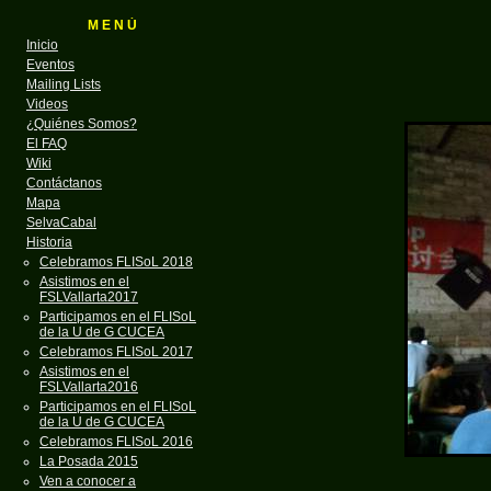
M E N Ú
Inicio
Eventos
Mailing Lists
Videos
¿Quiénes Somos?
El FAQ
Wiki
Contáctanos
Mapa
SelvaCabal
Historia
Celebramos FLISoL 2018
Asistimos en el
FSLVallarta2017
Participamos en el FLISoL
de la U de G CUCEA
Celebramos FLISoL 2017
Asistimos en el
FSLVallarta2016
Participamos en el FLISoL
de la U de G CUCEA
Celebramos FLISoL 2016
La Posada 2015
Ven a conocer a