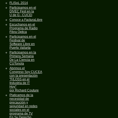
FLISoL 2014
Participamos en el
DIVEC Fest en la
U de G - CUCEI
Conoce a FacturaLibre
Escuchanos en el
Programa de Radio
Fibra Optica
Participamos en el
Festival de
Software Libre en
Puerto Vallarta
Participamos en la
Primera Semana
De La Ciencia en
CUTonola
Abrimos el
Congreso Soy CUCEA
con la presentación
"F/LOSS en el
Industria de IT
Hoy"
por Richard Couture
Platicamos de la
necesidad de
precaución y
seguridad en redes
sociales en el
programa de TV
En Su Derecho