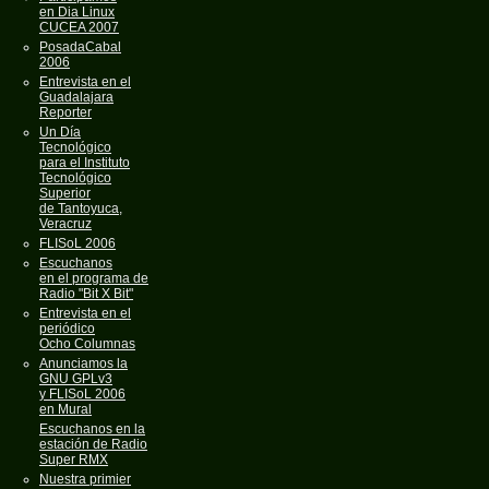
en Dia Linux
CUCEA 2007
PosadaCabal
2006
Entrevista en el
Guadalajara
Reporter
Un Día
Tecnológico
para el Instituto
Tecnológico
Superior
de Tantoyuca,
Veracruz
FLISoL 2006
Escuchanos
en el programa de
Radio "Bit X Bit"
Entrevista en el
periódico
Ocho Columnas
Anunciamos la
GNU GPLv3
y FLISoL 2006
en Mural
Escuchanos en la
estación de Radio
Super RMX
Nuestra primier