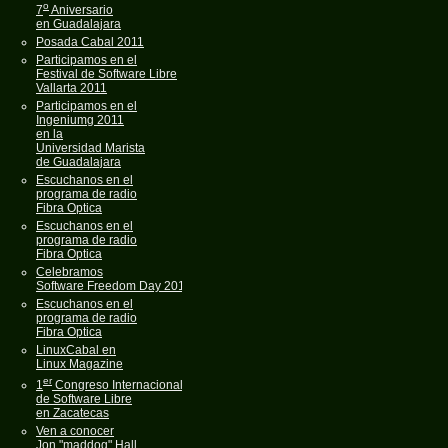
o
7
Aniversario
en Guadalajara
Posada Cabal 2011
Participamos en el
Festival de Software Libre
Vallarta 2011
Participamos en el
Ingeniumg 2011
en la
Universidad Marista
de Guadalajara
Escuchanos en el
programa de radio
Fibra Optica
Escuchanos en el
programa de radio
Fibra Optica
Celebramos
Software Freedom Day 2011
Escuchanos en el
programa de radio
Fibra Optica
LinuxCabal en
Linux Magazine
er
1
Congreso Internacional
de Software Libre
en Zacatecas
Ven a conocer
Jon "maddog" Hall