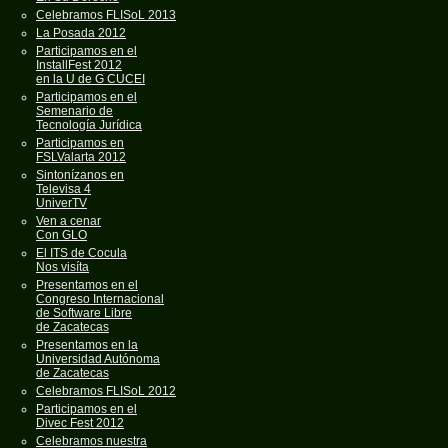
Celebramos FLISoL 2013
La Posada 2012
Participamos en el
InstallFest 2012
en la U de G CUCEI
Participamos en el
Semenario de
Tecnología Jurídica
Participamos en
FSLValarta 2012
Sintonízanos en
Televisa 4
UniverTV
Ven a cenar
Con GLO
El ITS de Cocula
Nos visíta
Presentamos en el
Congreso Internacional
de Software Libre
de Zacatecas
Presentamos en la
Universidad Autónoma
de Zacatecas
Celebramos FLISoL 2012
Participamos en el
Divec Fest 2012
Celebramos nuestra