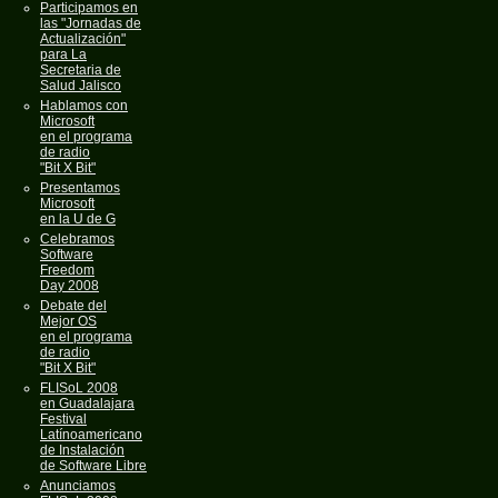
Participamos en
las "Jornadas de
Actualización"
para La
Secretaria de
Salud Jalisco
Hablamos con
Microsoft
en el programa
de radio
"Bit X Bit"
Presentamos
Microsoft
en la U de G
Celebramos
Software
Freedom
Day 2008
Debate del
Mejor OS
en el programa
de radio
"Bit X Bit"
FLISoL 2008
en Guadalajara
Festival
Latínoamericano
de Instalación
de Software Libre
Anunciamos