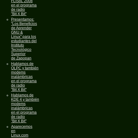
FLISoL 2008
en el programa
de radio
"Bit X Bit"
Presentamos:
"Los Beneficios
de Aprender
GNU &
Linux" para los
estudiantes del
Instituto
Tecnológico
Superior
de Zapopan
Hablamos de
OLPC y también
modems
inalámbricas
en el programa
de radio
"Bit X Bit"
Hablamos de
KDE 4 y también
modems
inalámbricas
en el programa
de radio
"Bit X Bit"
Aparecemos
en
Linux.com