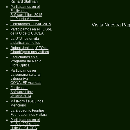
Richard Stallman
Participamos en el
Festival de
Software Libre 2015
en Puerto Vallarta
Celebramos FLISoL 2015
Visita Nuestra Pá
Participamos en el FLISoL
de la U de G CUCEA
La UTJ nos envita
a platicar con ellos
Robert Jenkins, CEO de
CloudSigma nos visitará
Escuchanos en el
Programa de Radio
Fibra Optica
Participamos en
La semana cultural
y deportiva
CONALEP Arandas
Festival de
Software Libre
Vallarta 2014
MásPorMásGDL nos
Mencionó
La Electronic Frontier
Foundation nos visitará
Participamos en el
FLISoL 2014 en la
U de G - CUCEA