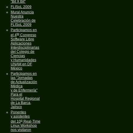
"Bit X Bit"
FLISoL 2009
Mural Anuncia
Nuestra
Celebración de
FLISoL 2009
Participamos en
to
el 4
Congreso
Software Libre
Aplicaciones
Interdisciplinarias
del Colegio de
Ciencias
y Humanidades
UNAM en DF
México
Participamos en
las "Jornadas
de Actualización
Médica
y de Enfermería"
Para el
Hospital Regional
de La Barca,
Jalisco
Ponentes
y asistentes
o
del 10
Real-Time
Linux Workshop
nos visitaron