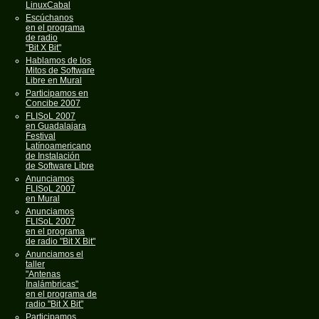
LinuxCabal
Escúchanos
en el programa
de radio
"Bit X Bit"
Hablamos de los
Mitos de Software
Libre en Mural
Participamos en
Concibe 2007
FLISoL 2007
en Guadalajara
Festival
Latínoamericano
de Instalación
de Software Libre
Anunciamos
FLISoL 2007
en Mural
Anunciamos
FLISoL 2007
en el programa
de radio "Bit X Bit"
Anunciamos el
taller
"Antenas
Inalámbricas"
en el programa de
radio "Bit X Bit"
Participamos