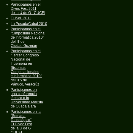
Participamos en el
Divec Fest 2011
de la U de G - CUCEI
FLISoL 2011
La PosadaCabal 2010
Participamos en el
"Simposium Nacional
de Informática 2010"
del IT de
Ciudad Guzmán
Participamos en el
"Tercer Congreso
Nacional de
Ingeniería en
Sistemas
Computacionales
e Informática 2010"
del ITS de
Pánuco, Veracrúz
Participamos en
una conferencia
técnica a la
Universidad Marista
de Guadalajara
Participamos en la
"Semana
Tecnológica"
El Divec Fest
de la U de G
CUCEI