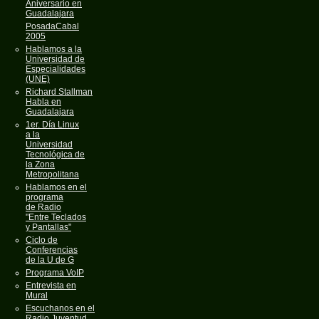
Aniversario en
Guadalajara
PosadaCabal
2005
Hablamos a la
Universidad de
Especialidades
(UNE)
Richard Stallman
Habla en
Guadalajara
1er. Día Linux
a la
Universidad
Tecnológica de
la Zona
Metropolitana
Hablamos en el
programa
de Radio
"Entre Teclados
y Pantallas"
Ciclo de
Conferencias
de la U de G
Programa VoIP
Entrevista en
Mural
Escuchanos en el
Radio Juventud