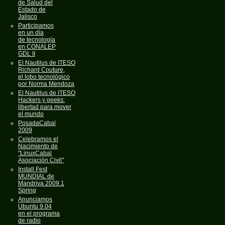
de Salud del
Estado de
Jalisco
Participamos
en un día
de tecnología
en CONALEP
GDL II
El Nautilus de ITESO
Richard Couture,
el lobo tecnológico
por Norma Mendoza
El Nautilus de ITESO
Hackers y geeks:
libertad para mover
el mundo
PosadaCabal
2009
Celebramos el
Nacimiento de
"LinuxCabal
Asociación Civil"
Install Fest
MUNDIAL de
Mandriva 2009.1
Spring
Anunciamos
Ubuntu 9.04
en el programa
de radio