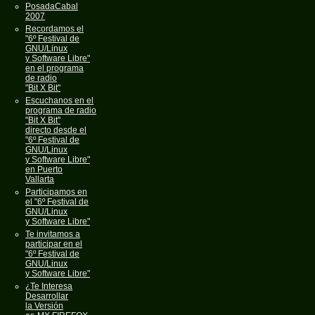
PosadaCabal
2007
Recordamos el
"6º Festival de
GNU/Linux
y Software Libre"
en el programa
de radio
"Bit X Bit"
Escuchanos en el
programa de radio
"Bit X Bit"
directo desde el
"6º Festival de
GNU/Linux
y Software Libre"
en Puerto
Vallarta
Participamos en
el "6º Festival de
GNU/Linux
y Software Libre"
Te invitamos a
participar en el
"6º Festival de
GNU/Linux
y Software Libre"
¿Te Interesa
Desarrollar
la Versión