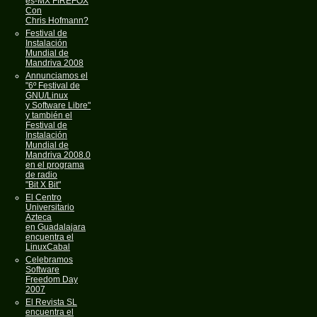
es-MX FIREFOX
Con
Chris Hofmann?
Festival de
Instalación
Mundial de
Mandriva 2008
Annunciamos el
"6º Festival de
GNU/Linux
y Software Libre"
y también el
Festival de
Instalación
Mundial de
Mandriva 2008.0
en el programa
de radio
"Bit X Bit"
El Centro
Universitario
Azteca
en Guadalajara
encuentra el
LinuxCabal
Celebramos
Software
Freedom Day
2007
El Revista SL
encuentra el