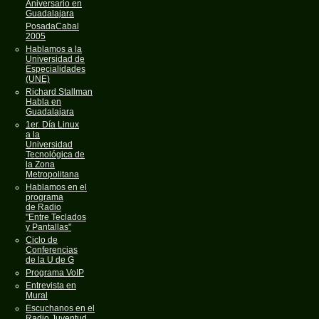
Aniversario en
Guadalajara
PosadaCabal
2005
Hablamos a la
Universidad de
Especialidades
(UNE)
Richard Stallman
Habla en
Guadalajara
1er. Día Linux
a la
Universidad
Tecnológica de
la Zona
Metropolitana
Hablamos en el
programa
de Radio
"Entre Teclados
y Pantallas"
Ciclo de
Conferencias
de la U de G
Programa VoIP
Entrevista en
Mural
Escuchanos en el
Radio Juventud