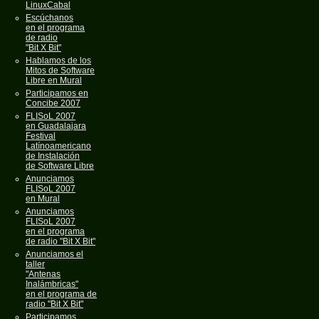
LinuxCabal
Escúchanos
en el programa
de radio
"Bit X Bit"
Hablamos de los
Mitos de Software
Libre en Mural
Participamos en
Concibe 2007
FLISoL 2007
en Guadalajara
Festival
Latínoamericano
de Instalación
de Software Libre
Anunciamos
FLISoL 2007
en Mural
Anunciamos
FLISoL 2007
en el programa
de radio "Bit X Bit"
Anunciamos el
taller
"Antenas
Inalámbricas"
en el programa de
radio "Bit X Bit"
Participamos