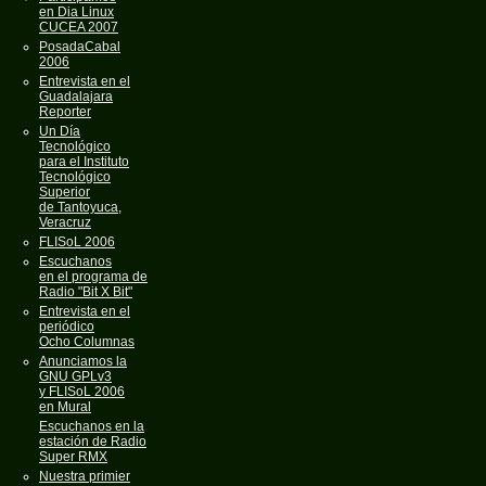
en Dia Linux
CUCEA 2007
PosadaCabal
2006
Entrevista en el
Guadalajara
Reporter
Un Día
Tecnológico
para el Instituto
Tecnológico
Superior
de Tantoyuca,
Veracruz
FLISoL 2006
Escuchanos
en el programa de
Radio "Bit X Bit"
Entrevista en el
periódico
Ocho Columnas
Anunciamos la
GNU GPLv3
y FLISoL 2006
en Mural
Escuchanos en la
estación de Radio
Super RMX
Nuestra primier