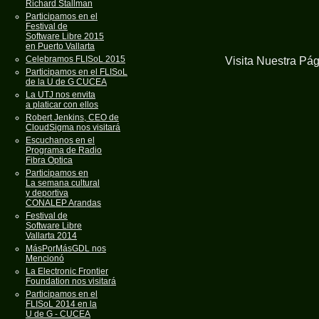
Richard Stallman
Participamos en el
Festival de
Software Libre 2015
en Puerto Vallarta
Celebramos FLISoL 2015
Visita Nuestra Pá
Participamos en el FLISoL
de la U de G CUCEA
La UTJ nos envita
a platicar con ellos
Robert Jenkins, CEO de
CloudSigma nos visitará
Escuchanos en el
Programa de Radio
Fibra Optica
Participamos en
La semana cultural
y deportiva
CONALEP Arandas
Festival de
Software Libre
Vallarta 2014
MásPorMásGDL nos
Mencionó
La Electronic Frontier
Foundation nos visitará
Participamos en el
FLISoL 2014 en la
U de G - CUCEA