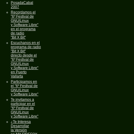
PosadaCabal
2007
Recordamos el
"6º Festival de
GNU/Linux
y Software Libre"
en el programa
de radio
"Bit X Bit"
Escuchanos en el
programa de radio
"Bit X Bit"
directo desde el
"6º Festival de
GNU/Linux
y Software Libre"
en Puerto
Vallarta
Participamos en
el "6º Festival de
GNU/Linux
y Software Libre"
Te invitamos a
participar en el
"6º Festival de
GNU/Linux
y Software Libre"
¿Te Interesa
Desarrollar
la Versión