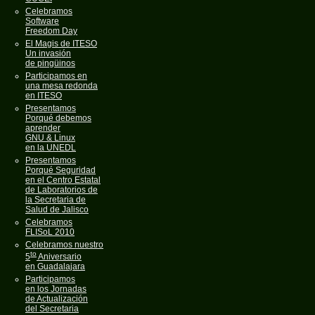
Celebramos
Software
Freedom Day
El Magis de ITESO
Un invasión
de pingüinos
Participamos en
una mesa redonda
en ITESO
Presentamos
Porqué debemos
aprender
GNU & Linux
en la UNEDL
Presentamos
Porqué Seguridad
en el Centro Estatal
de Laboratorios de
la Secretaria de
Salud de Jalisco
Celebramos
FLISoL 2010
Celebramos nuestro
to
5
Aniversario
en Guadalajara
Participamos
en los Jornadas
de Actualización
del Secretaria