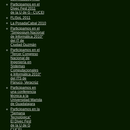
Participamos en el
Divec Fest 2011
de la U de G - CUCEI
FLISoL 2011
La PosadaCabal 2010
Participamos en el
"Simposium Nacional
de Informática 2010"
del IT de
Ciudad Guzmán
Participamos en el
"Tercer Congreso
Nacional de
Ingeniería en
Sistemas
Computacionales
e Informática 2010"
del ITS de
Pánuco, Veracrúz
Participamos en
una conferencia
técnica a la
Universidad Marista
de Guadalajara
Participamos en la
"Semana
Tecnológica"
El Divec Fest
de la U de G
CUCEI