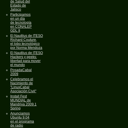
de Salud del
Estado de
Jalisco
Participamos
en un día
de tecnología
en CONALEP
GDL II
El Nautilus de ITESO
Richard Couture,
el lobo tecnológico
por Norma Mendoza
El Nautilus de ITESO
Hackers y geeks:
libertad para mover
el mundo
PosadaCabal
2009
Celebramos el
Nacimiento de
"LinuxCabal
Asociación Civil"
Install Fest
MUNDIAL de
Mandriva 2009.1
Spring
Anunciamos
Ubuntu 9.04
en el programa
de radio