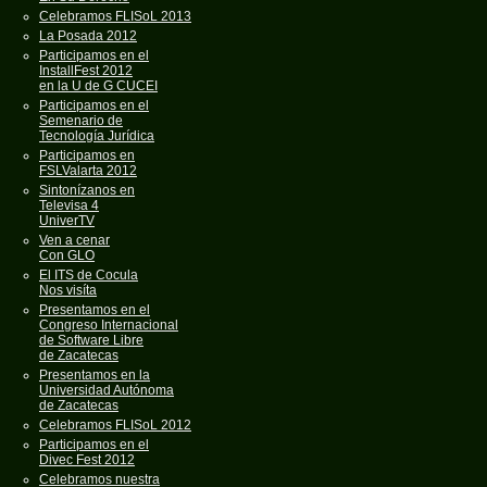
Celebramos FLISoL 2013
La Posada 2012
Participamos en el
InstallFest 2012
en la U de G CUCEI
Participamos en el
Semenario de
Tecnología Jurídica
Participamos en
FSLValarta 2012
Sintonízanos en
Televisa 4
UniverTV
Ven a cenar
Con GLO
El ITS de Cocula
Nos visíta
Presentamos en el
Congreso Internacional
de Software Libre
de Zacatecas
Presentamos en la
Universidad Autónoma
de Zacatecas
Celebramos FLISoL 2012
Participamos en el
Divec Fest 2012
Celebramos nuestra