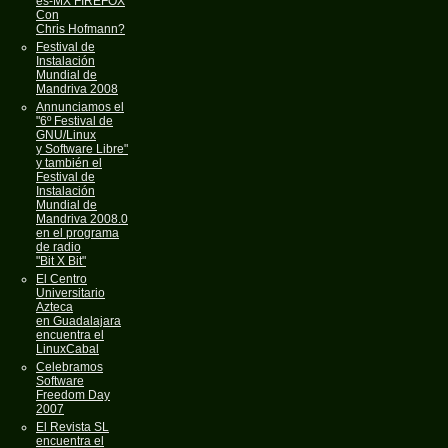
es-MX FIREFOX
Con
Chris Hofmann?
Festival de
Instalación
Mundial de
Mandriva 2008
Annunciamos el
"6º Festival de
GNU/Linux
y Software Libre"
y también el
Festival de
Instalación
Mundial de
Mandriva 2008.0
en el programa
de radio
"Bit X Bit"
El Centro
Universitario
Azteca
en Guadalajara
encuentra el
LinuxCabal
Celebramos
Software
Freedom Day
2007
El Revista SL
encuentra el