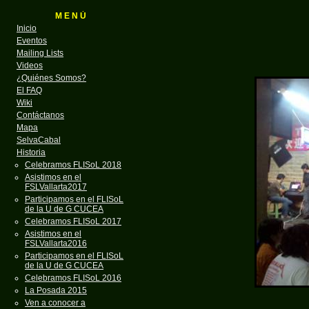
M E N Ú
Inicio
Eventos
Mailing Lists
Videos
¿Quiénes Somos?
El FAQ
Wiki
Contáctanos
Mapa
SelvaCabal
Historia
Celebramos FLISoL 2018
Asistimos en el
FSLVallarta2017
Participamos en el FLISoL
de la U de G CUCEA
Celebramos FLISoL 2017
Asistimos en el
FSLVallarta2016
Participamos en el FLISoL
de la U de G CUCEA
Celebramos FLISoL 2016
La Posada 2015
Ven a conocer a