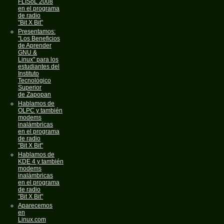
FLISoL 2008
en el programa
de radio
"Bit X Bit"
Presentamos:
"Los Beneficios
de Aprender
GNU &
Linux" para los
estudiantes del
Instituto
Tecnológico
Superior
de Zapopan
Hablamos de
OLPC y también
modems
inalámbricas
en el programa
de radio
"Bit X Bit"
Hablamos de
KDE 4 y también
modems
inalámbricas
en el programa
de radio
"Bit X Bit"
Aparecemos
en
Linux.com