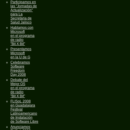
Participamos en
las "Jornadas de
Actualización"
para La
Secretaria de
Salud Jalisco
Hablamos con
Microsoft
en el programa
de radio
"Bit X Bit"
Presentamos
Microsoft
en la U de G
Celebramos
Software
Freedom
Day 2008
Debate del
Mejor OS
en el programa
de radio
"Bit X Bit"
FLISoL 2008
en Guadalajara
Festival
Latínoamericano
de Instalación
de Software Libre
Anunciamos