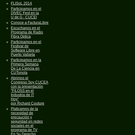
FLISoL 2014
Participamos en el
DIVEC Fest en la
U de G - CUCEI
Conoce a FacturaLibre
Escuchanos en el
Programa de Radio
Fibra Optica
Participamos en el
Festival de
Software Libre en
Puerto Vallarta
Participamos en la
Primera Semana
De La Ciencia en
CUTonola
Abrimos el
Congreso Soy CUCEA
con la presentación
"F/LOSS en el
Industria de IT
Hoy"
por Richard Couture
Platicamos de la
necesidad de
precaución y
seguridad en redes
sociales en el
programa de TV
En Su Derecho