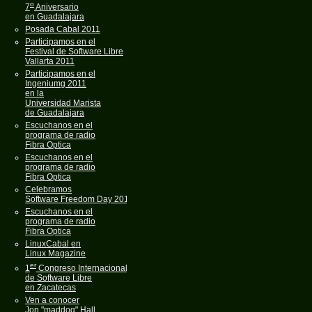
o
7
Aniversario
en Guadalajara
Posada Cabal 2011
Participamos en el
Festival de Software Libre
Vallarta 2011
Participamos en el
Ingeniumg 2011
en la
Universidad Marista
de Guadalajara
Escuchanos en el
programa de radio
Fibra Optica
Escuchanos en el
programa de radio
Fibra Optica
Celebramos
Software Freedom Day 2011
Escuchanos en el
programa de radio
Fibra Optica
LinuxCabal en
Linux Magazine
er
1
Congreso Internacional
de Software Libre
en Zacatecas
Ven a conocer
Jon "maddog" Hall