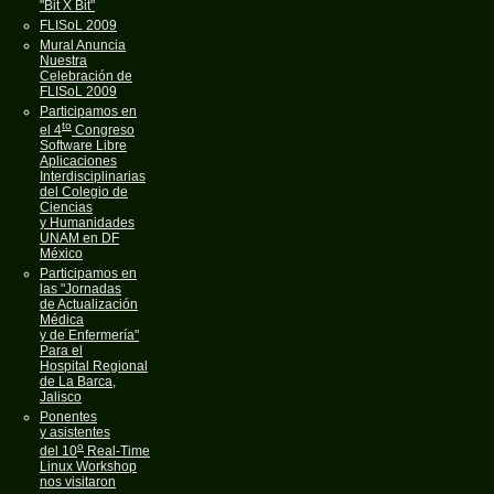
"Bit X Bit"
FLISoL 2009
Mural Anuncia
Nuestra
Celebración de
FLISoL 2009
Participamos en
to
el 4
Congreso
Software Libre
Aplicaciones
Interdisciplinarias
del Colegio de
Ciencias
y Humanidades
UNAM en DF
México
Participamos en
las "Jornadas
de Actualización
Médica
y de Enfermería"
Para el
Hospital Regional
de La Barca,
Jalisco
Ponentes
y asistentes
o
del 10
Real-Time
Linux Workshop
nos visitaron