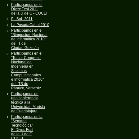
Participamos en el
Divec Fest 2011
de la U de G - CUCEI
FLISoL 2011
La PosadaCabal 2010
Participamos en el
"Simposium Nacional
de Informática 2010"
del IT de
Ciudad Guzmán
Participamos en el
"Tercer Congreso
Nacional de
Ingeniería en
Sistemas
Computacionales
e Informática 2010"
del ITS de
Pánuco, Veracrúz
Participamos en
una conferencia
técnica a la
Universidad Marista
de Guadalajara
Participamos en la
"Semana
Tecnológica"
El Divec Fest
de la U de G
CUCEI