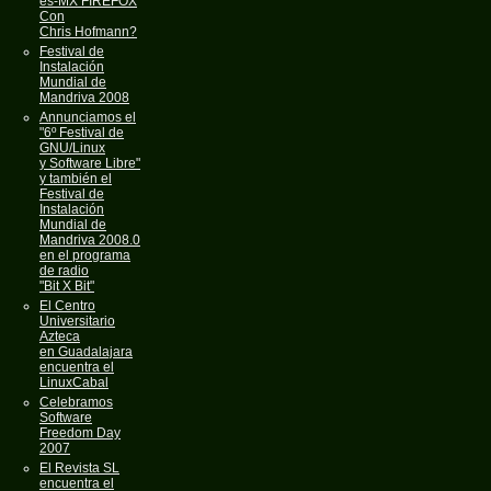
es-MX FIREFOX
Con
Chris Hofmann?
Festival de
Instalación
Mundial de
Mandriva 2008
Annunciamos el
"6º Festival de
GNU/Linux
y Software Libre"
y también el
Festival de
Instalación
Mundial de
Mandriva 2008.0
en el programa
de radio
"Bit X Bit"
El Centro
Universitario
Azteca
en Guadalajara
encuentra el
LinuxCabal
Celebramos
Software
Freedom Day
2007
El Revista SL
encuentra el