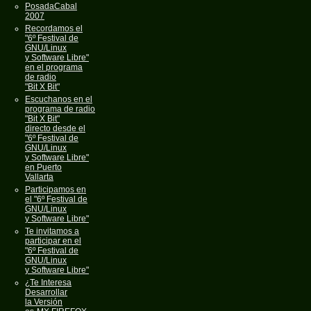
PosadaCabal
2007
Recordamos el
"6º Festival de
GNU/Linux
y Software Libre"
en el programa
de radio
"Bit X Bit"
Escuchanos en el
programa de radio
"Bit X Bit"
directo desde el
"6º Festival de
GNU/Linux
y Software Libre"
en Puerto
Vallarta
Participamos en
el "6º Festival de
GNU/Linux
y Software Libre"
Te invitamos a
participar en el
"6º Festival de
GNU/Linux
y Software Libre"
¿Te Interesa
Desarrollar
la Versión