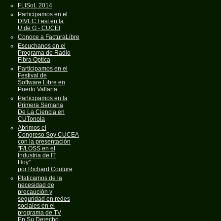
FLISoL 2014
Participamos en el
DIVEC Fest en la
U de G - CUCEI
Conoce a FacturaLibre
Escuchanos en el
Programa de Radio
Fibra Optica
Participamos en el
Festival de
Software Libre en
Puerto Vallarta
Participamos en la
Primera Semana
De La Ciencia en
CUTonola
Abrimos el
Congreso Soy CUCEA
con la presentación
"F/LOSS en el
Industria de IT
Hoy"
por Richard Couture
Platicamos de la
necesidad de
precaución y
seguridad en redes
sociales en el
programa de TV
En Su Derecho