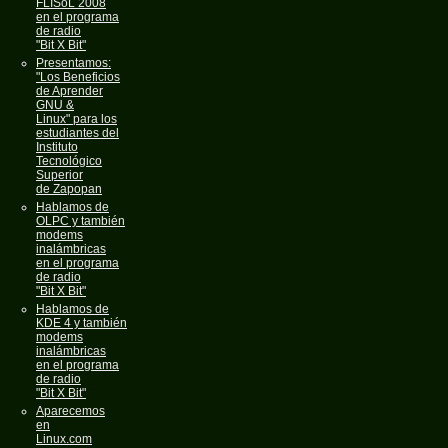
FLISoL 2008
en el programa
de radio
"Bit X Bit"
Presentamos:
"Los Beneficios
de Aprender
GNU &
Linux" para los
estudiantes del
Instituto
Tecnológico
Superior
de Zapopan
Hablamos de
OLPC y también
modems
inalámbricas
en el programa
de radio
"Bit X Bit"
Hablamos de
KDE 4 y también
modems
inalámbricas
en el programa
de radio
"Bit X Bit"
Aparecemos
en
Linux.com