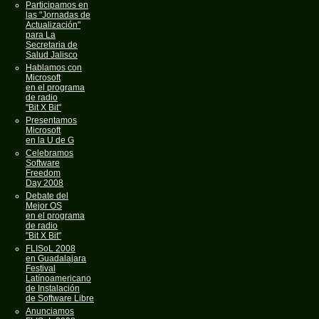
Participamos en
las "Jornadas de
Actualización"
para La
Secretaria de
Salud Jalisco
Hablamos con
Microsoft
en el programa
de radio
"Bit X Bit"
Presentamos
Microsoft
en la U de G
Celebramos
Software
Freedom
Day 2008
Debate del
Mejor OS
en el programa
de radio
"Bit X Bit"
FLISoL 2008
en Guadalajara
Festival
Latínoamericano
de Instalación
de Software Libre
Anunciamos