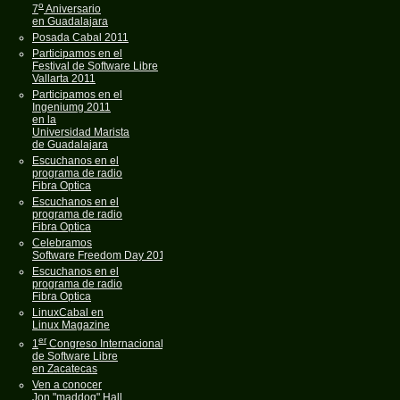
o
7
Aniversario
en Guadalajara
Posada Cabal 2011
Participamos en el
Festival de Software Libre
Vallarta 2011
Participamos en el
Ingeniumg 2011
en la
Universidad Marista
de Guadalajara
Escuchanos en el
programa de radio
Fibra Optica
Escuchanos en el
programa de radio
Fibra Optica
Celebramos
Software Freedom Day 2011
Escuchanos en el
programa de radio
Fibra Optica
LinuxCabal en
Linux Magazine
er
1
Congreso Internacional
de Software Libre
en Zacatecas
Ven a conocer
Jon "maddog" Hall