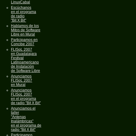
LinuxCabal
Escúchanos
en el programa
de radio
"Bit X Bit"
Hablamos de los
Mitos de Software
Libre en Mural
Participamos en
Concibe 2007
FLISoL 2007
en Guadalajara
Festival
Latínoamericano
de Instalación
de Software Libre
Anunciamos
FLISoL 2007
en Mural
Anunciamos
FLISoL 2007
en el programa
de radio "Bit X Bit"
Anunciamos el
taller
"Antenas
Inalámbricas"
en el programa de
radio "Bit X Bit"
Participamos