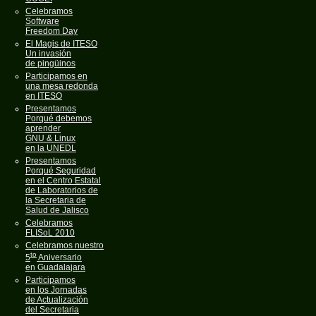
Celebramos
Software
Freedom Day
El Magis de ITESO
Un invasión
de pingüinos
Participamos en
una mesa redonda
en ITESO
Presentamos
Porqué debemos
aprender
GNU & Linux
en la UNEDL
Presentamos
Porqué Seguridad
en el Centro Estatal
de Laboratorios de
la Secretaria de
Salud de Jalisco
Celebramos
FLISoL 2010
Celebramos nuestro
to
5
Aniversario
en Guadalajara
Participamos
en los Jornadas
de Actualización
del Secretaria