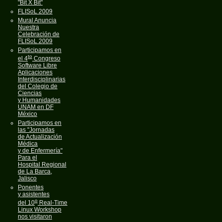
"Bit X Bit"
FLISoL 2009
Mural Anuncia
Nuestra
Celebración de
FLISoL 2009
Participamos en
to
el 4
Congreso
Software Libre
Aplicaciones
Interdisciplinarias
del Colegio de
Ciencias
y Humanidades
UNAM en DF
México
Participamos en
las "Jornadas
de Actualización
Médica
y de Enfermería"
Para el
Hospital Regional
de La Barca,
Jalisco
Ponentes
y asistentes
o
del 10
Real-Time
Linux Workshop
nos visitaron