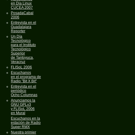
en Dia Linux
CUCEA 2007
PosadaCabal
2006
Entrevista en el
Guadalajara
Reporter
Un Día
Tecnológico
para el Instituto
Tecnológico
Superior
de Tantoyuca,
Veracruz
FLISoL 2006
Escuchanos
en el programa de
Radio "Bit X Bit"
Entrevista en el
periódico
Ocho Columnas
Anunciamos la
GNU GPLv3
y FLISoL 2006
en Mural
Escuchanos en la
estación de Radio
Super RMX
Nuestra primier