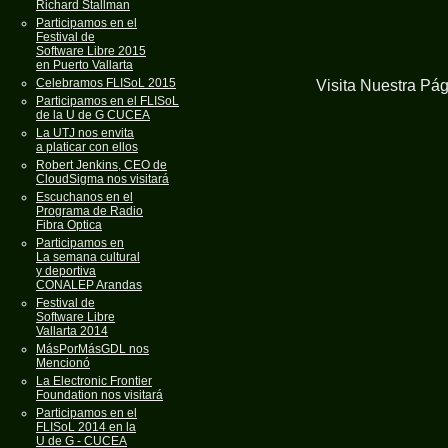
Richard Stallman
Participamos en el
Festival de
Software Libre 2015
en Puerto Vallarta
Celebramos FLISoL 2015
Visita Nuestra Pá
Participamos en el FLISoL
de la U de G CUCEA
La UTJ nos envita
a platicar con ellos
Robert Jenkins, CEO de
CloudSigma nos visitará
Escuchanos en el
Programa de Radio
Fibra Optica
Participamos en
La semana cultural
y deportiva
CONALEP Arandas
Festival de
Software Libre
Vallarta 2014
MásPorMásGDL nos
Mencionó
La Electronic Frontier
Foundation nos visitará
Participamos en el
FLISoL 2014 en la
U de G - CUCEA