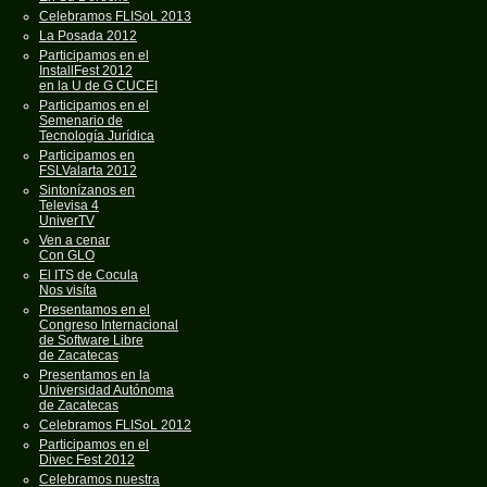
Celebramos FLISoL 2013
La Posada 2012
Participamos en el
InstallFest 2012
en la U de G CUCEI
Participamos en el
Semenario de
Tecnología Jurídica
Participamos en
FSLValarta 2012
Sintonízanos en
Televisa 4
UniverTV
Ven a cenar
Con GLO
El ITS de Cocula
Nos visíta
Presentamos en el
Congreso Internacional
de Software Libre
de Zacatecas
Presentamos en la
Universidad Autónoma
de Zacatecas
Celebramos FLISoL 2012
Participamos en el
Divec Fest 2012
Celebramos nuestra