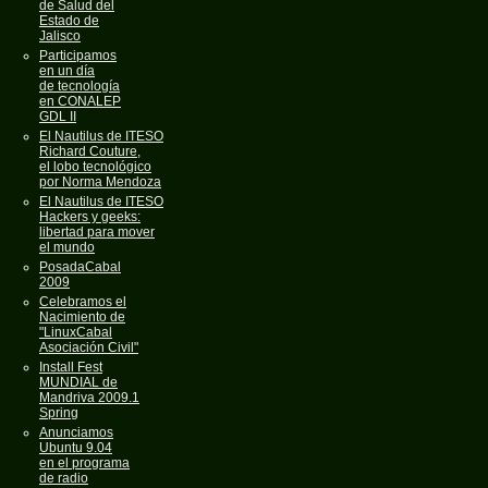
de Salud del
Estado de
Jalisco
Participamos
en un día
de tecnología
en CONALEP
GDL II
El Nautilus de ITESO
Richard Couture,
el lobo tecnológico
por Norma Mendoza
El Nautilus de ITESO
Hackers y geeks:
libertad para mover
el mundo
PosadaCabal
2009
Celebramos el
Nacimiento de
"LinuxCabal
Asociación Civil"
Install Fest
MUNDIAL de
Mandriva 2009.1
Spring
Anunciamos
Ubuntu 9.04
en el programa
de radio