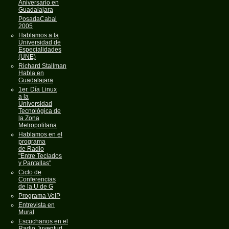
Aniversario en
Guadalajara
PosadaCabal
2005
Hablamos a la
Universidad de
Especialidades
(UNE)
Richard Stallman
Habla en
Guadalajara
1er. Día Linux
a la
Universidad
Tecnológica de
la Zona
Metropolitana
Hablamos en el
programa
de Radio
"Entre Teclados
y Pantallas"
Ciclo de
Conferencias
de la U de G
Programa VoIP
Entrevista en
Mural
Escuchanos en el
Radio Juventud