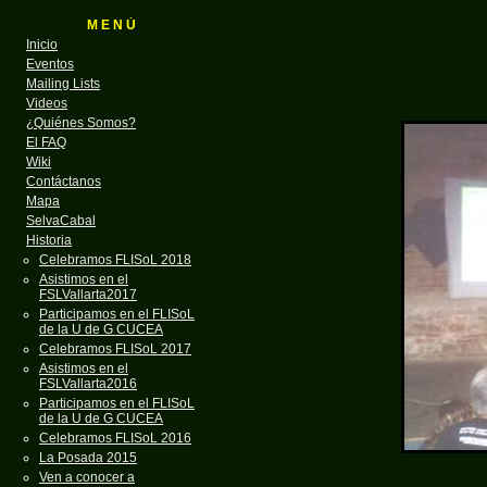
M E N Ú
Inicio
Eventos
Mailing Lists
Videos
¿Quiénes Somos?
El FAQ
Wiki
Contáctanos
Mapa
SelvaCabal
Historia
Celebramos FLISoL 2018
Asistimos en el
FSLVallarta2017
Participamos en el FLISoL
de la U de G CUCEA
Celebramos FLISoL 2017
Asistimos en el
FSLVallarta2016
Participamos en el FLISoL
de la U de G CUCEA
Celebramos FLISoL 2016
La Posada 2015
Ven a conocer a