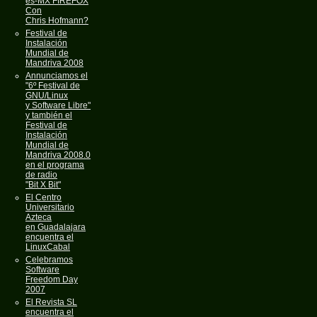
es-MX FIREFOX
Con
Chris Hofmann?
Festival de
Instalación
Mundial de
Mandriva 2008
Annunciamos el
"6º Festival de
GNU/Linux
y Software Libre"
y también el
Festival de
Instalación
Mundial de
Mandriva 2008.0
en el programa
de radio
"Bit X Bit"
El Centro
Universitario
Azteca
en Guadalajara
encuentra el
LinuxCabal
Celebramos
Software
Freedom Day
2007
El Revista SL
encuentra el