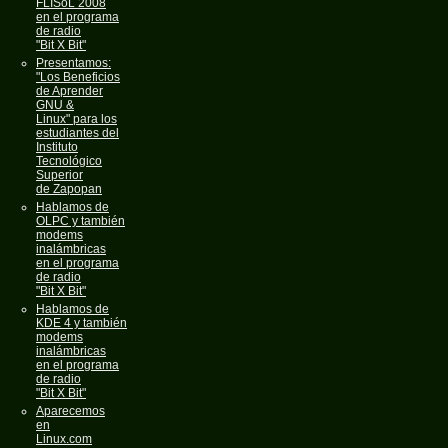
FLISoL 2008
en el programa
de radio
"Bit X Bit"
Presentamos:
"Los Beneficios
de Aprender
GNU &
Linux" para los
estudiantes del
Instituto
Tecnológico
Superior
de Zapopan
Hablamos de
OLPC y también
modems
inalámbricas
en el programa
de radio
"Bit X Bit"
Hablamos de
KDE 4 y también
modems
inalámbricas
en el programa
de radio
"Bit X Bit"
Aparecemos
en
Linux.com