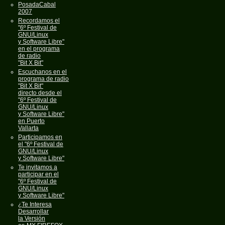
PosadaCabal
2007
Recordamos el
"6º Festival de
GNU/Linux
y Software Libre"
en el programa
de radio
"Bit X Bit"
Escuchanos en el
programa de radio
"Bit X Bit"
directo desde el
"6º Festival de
GNU/Linux
y Software Libre"
en Puerto
Vallarta
Participamos en
el "6º Festival de
GNU/Linux
y Software Libre"
Te invitamos a
participar en el
"6º Festival de
GNU/Linux
y Software Libre"
¿Te Interesa
Desarrollar
la Versión