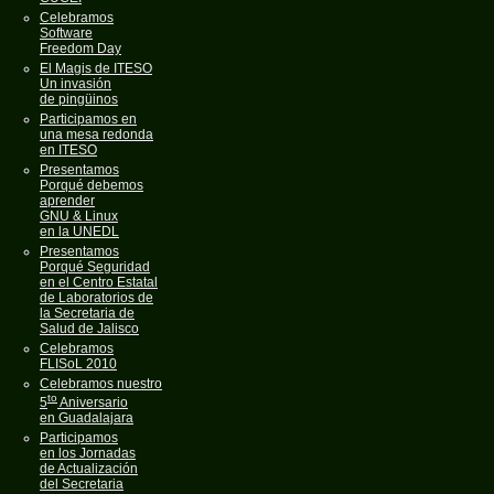
Celebramos
Software
Freedom Day
El Magis de ITESO
Un invasión
de pingüinos
Participamos en
una mesa redonda
en ITESO
Presentamos
Porqué debemos
aprender
GNU & Linux
en la UNEDL
Presentamos
Porqué Seguridad
en el Centro Estatal
de Laboratorios de
la Secretaria de
Salud de Jalisco
Celebramos
FLISoL 2010
Celebramos nuestro
to
5
Aniversario
en Guadalajara
Participamos
en los Jornadas
de Actualización
del Secretaria