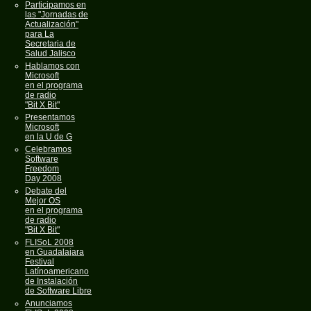
Participamos en
las "Jornadas de
Actualización"
para La
Secretaria de
Salud Jalisco
Hablamos con
Microsoft
en el programa
de radio
"Bit X Bit"
Presentamos
Microsoft
en la U de G
Celebramos
Software
Freedom
Day 2008
Debate del
Mejor OS
en el programa
de radio
"Bit X Bit"
FLISoL 2008
en Guadalajara
Festival
Latínoamericano
de Instalación
de Software Libre
Anunciamos