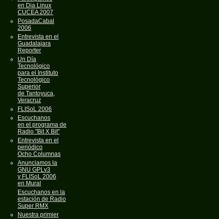
en Dia Linux
CUCEA 2007
PosadaCabal
2006
Entrevista en el
Guadalajara
Reporter
Un Día
Tecnológico
para el Instituto
Tecnológico
Superior
de Tantoyuca,
Veracruz
FLISoL 2006
Escuchanos
en el programa de
Radio "Bit X Bit"
Entrevista en el
periódico
Ocho Columnas
Anunciamos la
GNU GPLv3
y FLISoL 2006
en Mural
Escuchanos en la
estación de Radio
Super RMX
Nuestra primier