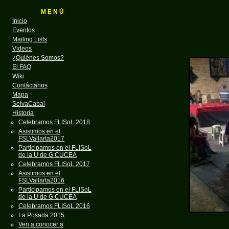
M E N Ú
Inicio
Eventos
Mailing Lists
Videos
¿Quiénes Somos?
El FAQ
Wiki
Contáctanos
Mapa
SelvaCabal
Historia
Celebramos FLISoL 2018
Asistimos en el
FSLVallarta2017
Participamos en el FLISoL
de la U de G CUCEA
Celebramos FLISoL 2017
Asistimos en el
FSLVallarta2016
Participamos en el FLISoL
de la U de G CUCEA
Celebramos FLISoL 2016
La Posada 2015
Ven a conocer a