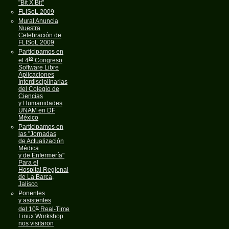
"Bit X Bit"
FLISoL 2009
Mural Anuncia
Nuestra
Celebración de
FLISoL 2009
Participamos en
to
el 4
Congreso
Software Libre
Aplicaciones
Interdisciplinarias
del Colegio de
Ciencias
y Humanidades
UNAM en DF
México
Participamos en
las "Jornadas
de Actualización
Médica
y de Enfermería"
Para el
Hospital Regional
de La Barca,
Jalisco
Ponentes
y asistentes
o
del 10
Real-Time
Linux Workshop
nos visitaron