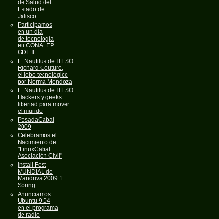
de Salud del
Estado de
Jalisco
Participamos
en un día
de tecnología
en CONALEP
GDL II
El Nautilus de ITESO
Richard Couture,
el lobo tecnológico
por Norma Mendoza
El Nautilus de ITESO
Hackers y geeks:
libertad para mover
el mundo
PosadaCabal
2009
Celebramos el
Nacimiento de
"LinuxCabal
Asociación Civil"
Install Fest
MUNDIAL de
Mandriva 2009.1
Spring
Anunciamos
Ubuntu 9.04
en el programa
de radio