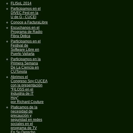
FLISoL 2014
Participamos en el
DIVEC Fest en la
U de G - CUCEI
Conoce a FacturaLibre
Escuchanos en el
Programa de Radio
Fibra Optica
Participamos en el
Festival de
Software Libre en
Puerto Vallarta
Participamos en la
Primera Semana
De La Ciencia en
CUTonola
Abrimos el
Congreso Soy CUCEA
con la presentación
"F/LOSS en el
Industria de IT
Hoy"
por Richard Couture
Platicamos de la
necesidad de
precaución y
seguridad en redes
sociales en el
programa de TV
En Su Derecho