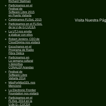
Richard Stallman
Participamos en el
Festival de
Software Libre 2015
en Puerto Vallarta
Celebramos FLISoL 2015
Visita Nuestra Pá
Participamos en el FLISoL
de la U de G CUCEA
La UTJ nos envita
a platicar con ellos
Robert Jenkins, CEO de
CloudSigma nos visitará
Escuchanos en el
Programa de Radio
Fibra Optica
Participamos en
La semana cultural
y deportiva
CONALEP Arandas
Festival de
Software Libre
Vallarta 2014
MásPorMásGDL nos
Mencionó
La Electronic Frontier
Foundation nos visitará
Participamos en el
FLISoL 2014 en la
U de G - CUCEA