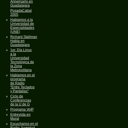
Aniversario en
Guadalajara
PosadaCabal
2005
Hablamos a la
Universidad de
Especialidades
(UNE)
Richard Stallman
Habla en
Guadalajara
1er. Día Linux
a la
Universidad
Tecnológica de
la Zona
Metropolitana
Hablamos en el
programa
de Radio
"Entre Teclados
y Pantallas"
Ciclo de
Conferencias
de la U de G
Programa VoIP
Entrevista en
Mural
Escuchanos en el
Radio Juventud