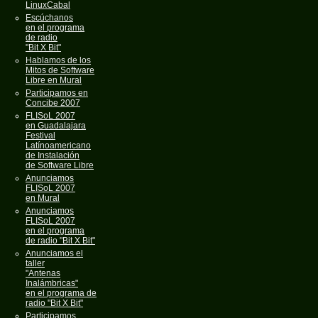
LinuxCabal
Escúchanos
en el programa
de radio
"Bit X Bit"
Hablamos de los
Mitos de Software
Libre en Mural
Participamos en
Concibe 2007
FLISoL 2007
en Guadalajara
Festival
Latínoamericano
de Instalación
de Software Libre
Anunciamos
FLISoL 2007
en Mural
Anunciamos
FLISoL 2007
en el programa
de radio "Bit X Bit"
Anunciamos el
taller
"Antenas
Inalámbricas"
en el programa de
radio "Bit X Bit"
Participamos