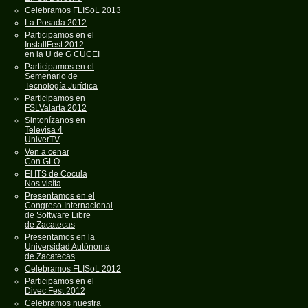
Celebramos FLISoL 2013
La Posada 2012
Participamos en el
InstallFest 2012
en la U de G CUCEI
Participamos en el
Semenario de
Tecnología Jurídica
Participamos en
FSLValarta 2012
Sintonízanos en
Televisa 4
UniverTV
Ven a cenar
Con GLO
El ITS de Cocula
Nos visíta
Presentamos en el
Congreso Internacional
de Software Libre
de Zacatecas
Presentamos en la
Universidad Autónoma
de Zacatecas
Celebramos FLISoL 2012
Participamos en el
Divec Fest 2012
Celebramos nuestra