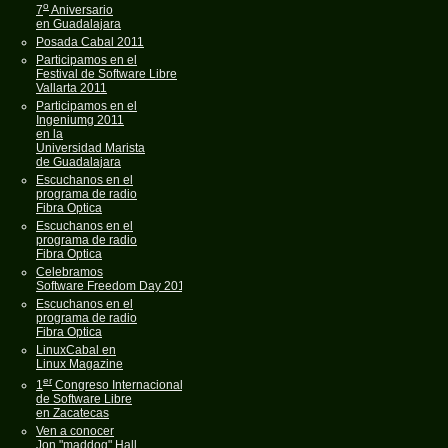
o
7
Aniversario
en Guadalajara
Posada Cabal 2011
Participamos en el
Festival de Software Libre
Vallarta 2011
Participamos en el
Ingeniumg 2011
en la
Universidad Marista
de Guadalajara
Escuchanos en el
programa de radio
Fibra Optica
Escuchanos en el
programa de radio
Fibra Optica
Celebramos
Software Freedom Day 2011
Escuchanos en el
programa de radio
Fibra Optica
LinuxCabal en
Linux Magazine
er
1
Congreso Internacional
de Software Libre
en Zacatecas
Ven a conocer
Jon "maddog" Hall