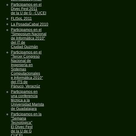
Participamos en el
Divec Fest 2011
de la U de G - CUCEI
FLISoL 2011
La PosadaCabal 2010
Participamos en el
"Simposium Nacional
de Informática 2010"
del IT de
Ciudad Guzmán
Participamos en el
"Tercer Congreso
Nacional de
Ingeniería en
Sistemas
Computacionales
e Informática 2010"
del ITS de
Pánuco, Veracrúz
Participamos en
una conferencia
técnica a la
Universidad Marista
de Guadalajara
Participamos en la
"Semana
Tecnológica"
El Divec Fest
de la U de G
CUCEI