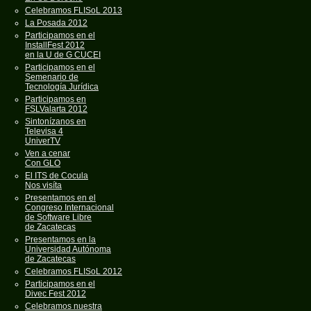
Celebramos FLISoL 2013
La Posada 2012
Participamos en el
InstallFest 2012
en la U de G CUCEI
Participamos en el
Semenario de
Tecnología Jurídica
Participamos en
FSLValarta 2012
Sintonízanos en
Televisa 4
UniverTV
Ven a cenar
Con GLO
El ITS de Cocula
Nos visíta
Presentamos en el
Congreso Internacional
de Software Libre
de Zacatecas
Presentamos en la
Universidad Autónoma
de Zacatecas
Celebramos FLISoL 2012
Participamos en el
Divec Fest 2012
Celebramos nuestra