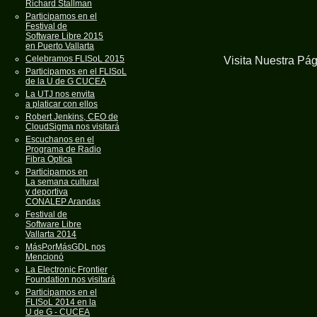
Richard Stallman
Participamos en el
Festival de
Software Libre 2015
en Puerto Vallarta
Celebramos FLISoL 2015
Visita Nuestra Pá
Participamos en el FLISoL
de la U de G CUCEA
La UTJ nos envita
a platicar con ellos
Robert Jenkins, CEO de
CloudSigma nos visitará
Escuchanos en el
Programa de Radio
Fibra Optica
Participamos en
La semana cultural
y deportiva
CONALEP Arandas
Festival de
Software Libre
Vallarta 2014
MásPorMásGDL nos
Mencionó
La Electronic Frontier
Foundation nos visitará
Participamos en el
FLISoL 2014 en la
U de G - CUCEA