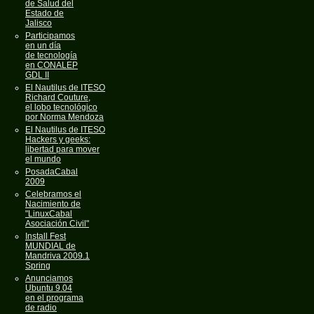
de Salud del
Estado de
Jalisco
Participamos
en un día
de tecnología
en CONALEP
GDL II
El Nautilus de ITESO
Richard Couture,
el lobo tecnológico
por Norma Mendoza
El Nautilus de ITESO
Hackers y geeks:
libertad para mover
el mundo
PosadaCabal
2009
Celebramos el
Nacimiento de
"LinuxCabal
Asociación Civil"
Install Fest
MUNDIAL de
Mandriva 2009.1
Spring
Anunciamos
Ubuntu 9.04
en el programa
de radio