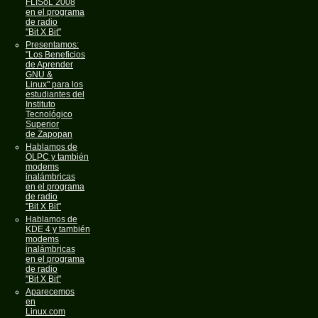
FLISoL 2008
en el programa
de radio
"Bit X Bit"
Presentamos:
"Los Beneficios
de Aprender
GNU &
Linux" para los
estudiantes del
Instituto
Tecnológico
Superior
de Zapopan
Hablamos de
OLPC y también
modems
inalámbricas
en el programa
de radio
"Bit X Bit"
Hablamos de
KDE 4 y también
modems
inalámbricas
en el programa
de radio
"Bit X Bit"
Aparecemos
en
Linux.com