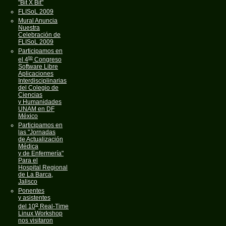
"Bit X Bit"
FLISoL 2009
Mural Anuncia
Nuestra
Celebración de
FLISoL 2009
Participamos en
to
el 4
Congreso
Software Libre
Aplicaciones
Interdisciplinarias
del Colegio de
Ciencias
y Humanidades
UNAM en DF
México
Participamos en
las "Jornadas
de Actualización
Médica
y de Enfermería"
Para el
Hospital Regional
de La Barca,
Jalisco
Ponentes
y asistentes
o
del 10
Real-Time
Linux Workshop
nos visitaron