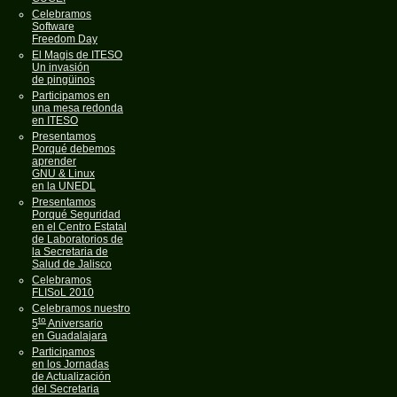
Celebramos
Software
Freedom Day
El Magis de ITESO
Un invasión
de pingüinos
Participamos en
una mesa redonda
en ITESO
Presentamos
Porqué debemos
aprender
GNU & Linux
en la UNEDL
Presentamos
Porqué Seguridad
en el Centro Estatal
de Laboratorios de
la Secretaria de
Salud de Jalisco
Celebramos
FLISoL 2010
Celebramos nuestro
to
5
Aniversario
en Guadalajara
Participamos
en los Jornadas
de Actualización
del Secretaria