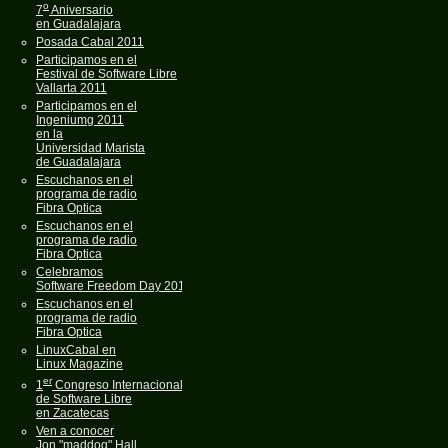
o
7
Aniversario
en Guadalajara
Posada Cabal 2011
Participamos en el
Festival de Software Libre
Vallarta 2011
Participamos en el
Ingeniumg 2011
en la
Universidad Marista
de Guadalajara
Escuchanos en el
programa de radio
Fibra Optica
Escuchanos en el
programa de radio
Fibra Optica
Celebramos
Software Freedom Day 2011
Escuchanos en el
programa de radio
Fibra Optica
LinuxCabal en
Linux Magazine
er
1
Congreso Internacional
de Software Libre
en Zacatecas
Ven a conocer
Jon "maddog" Hall