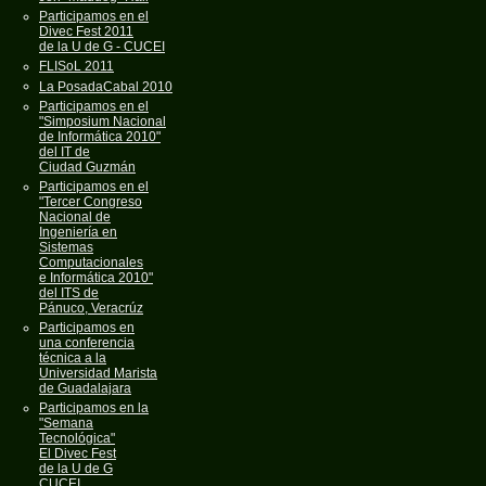
Participamos en el
Divec Fest 2011
de la U de G - CUCEI
FLISoL 2011
La PosadaCabal 2010
Participamos en el
"Simposium Nacional
de Informática 2010"
del IT de
Ciudad Guzmán
Participamos en el
"Tercer Congreso
Nacional de
Ingeniería en
Sistemas
Computacionales
e Informática 2010"
del ITS de
Pánuco, Veracrúz
Participamos en
una conferencia
técnica a la
Universidad Marista
de Guadalajara
Participamos en la
"Semana
Tecnológica"
El Divec Fest
de la U de G
CUCEI