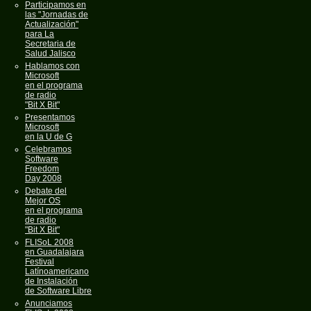
Participamos en
las "Jornadas de
Actualización"
para La
Secretaria de
Salud Jalisco
Hablamos con
Microsoft
en el programa
de radio
"Bit X Bit"
Presentamos
Microsoft
en la U de G
Celebramos
Software
Freedom
Day 2008
Debate del
Mejor OS
en el programa
de radio
"Bit X Bit"
FLISoL 2008
en Guadalajara
Festival
Latínoamericano
de Instalación
de Software Libre
Anunciamos