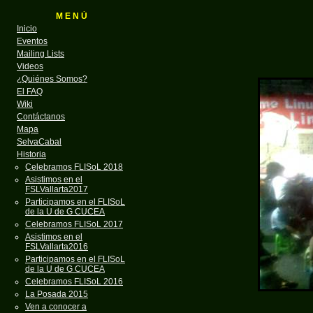
M E N Ú
Inicio
Eventos
Mailing Lists
Videos
¿Quiénes Somos?
El FAQ
Wiki
Contáctanos
Mapa
SelvaCabal
Historia
Celebramos FLISoL 2018
Asistimos en el
FSLVallarta2017
Participamos en el FLISoL
de la U de G CUCEA
Celebramos FLISoL 2017
Asistimos en el
FSLVallarta2016
Participamos en el FLISoL
de la U de G CUCEA
Celebramos FLISoL 2016
La Posada 2015
Ven a conocer a