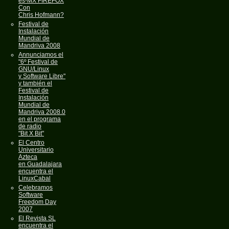
es-MX FIREFOX
Con
Chris Hofmann?
Festival de
Instalación
Mundial de
Mandriva 2008
Annunciamos el
"6º Festival de
GNU/Linux
y Software Libre"
y también el
Festival de
Instalación
Mundial de
Mandriva 2008.0
en el programa
de radio
"Bit X Bit"
El Centro
Universitario
Azteca
en Guadalajara
encuentra el
LinuxCabal
Celebramos
Software
Freedom Day
2007
El Revista SL
encuentra el