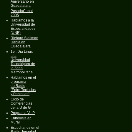
Aniversario en
Guadalajara
PosadaCabal
2005
Hablamos a la
Universidad de
Especialidades
(UNE)
Richard Stallman
Habla en
Guadalajara
1er. Día Linux
a la
Universidad
Tecnológica de
la Zona
Metropolitana
Hablamos en el
programa
de Radio
"Entre Teclados
y Pantallas"
Ciclo de
Conferencias
de la U de G
Programa VoIP
Entrevista en
Mural
Escuchanos en el
Radio Juventud