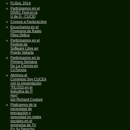
FLISoL 2014
Participamos en el
DIVEC Fest en la
U de G - CUCEI
Conoce a FacturaLibre
Escuchanos en el
Programa de Radio
Fibra Optica
Participamos en el
Festival de
Software Libre en
Puerto Vallarta
Participamos en la
Primera Semana
De La Ciencia en
CUTonola
Abrimos el
Congreso Soy CUCEA
con la presentación
"F/LOSS en el
Industria de IT
Hoy"
por Richard Couture
Platicamos de la
necesidad de
precaución y
seguridad en redes
sociales en el
programa de TV
En Su Derecho