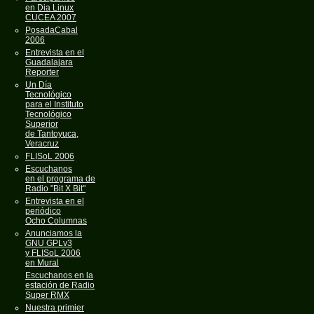
en Dia Linux
CUCEA 2007
PosadaCabal
2006
Entrevista en el
Guadalajara
Reporter
Un Día
Tecnológico
para el Instituto
Tecnológico
Superior
de Tantoyuca,
Veracruz
FLISoL 2006
Escuchanos
en el programa de
Radio "Bit X Bit"
Entrevista en el
periódico
Ocho Columnas
Anunciamos la
GNU GPLv3
y FLISoL 2006
en Mural
Escuchanos en la
estación de Radio
Super RMX
Nuestra primier