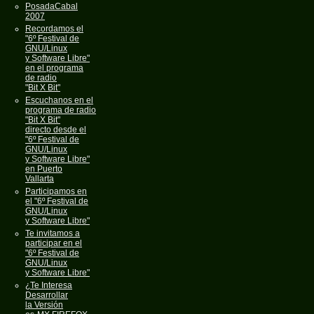
PosadaCabal
2007
Recordamos el
"6º Festival de
GNU/Linux
y Software Libre"
en el programa
de radio
"Bit X Bit"
Escuchanos en el
programa de radio
"Bit X Bit"
directo desde el
"6º Festival de
GNU/Linux
y Software Libre"
en Puerto
Vallarta
Participamos en
el "6º Festival de
GNU/Linux
y Software Libre"
Te invitamos a
participar en el
"6º Festival de
GNU/Linux
y Software Libre"
¿Te Interesa
Desarrollar
la Versión