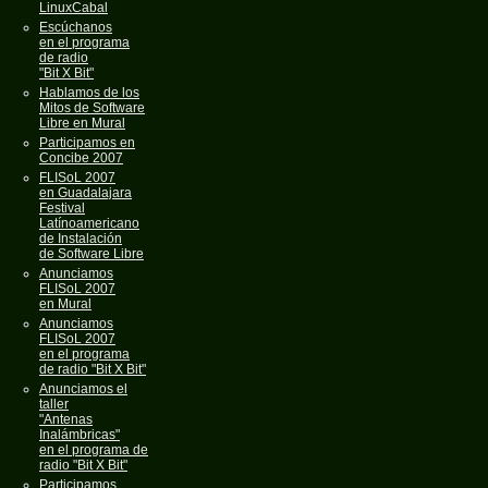
LinuxCabal
Escúchanos
en el programa
de radio
"Bit X Bit"
Hablamos de los
Mitos de Software
Libre en Mural
Participamos en
Concibe 2007
FLISoL 2007
en Guadalajara
Festival
Latínoamericano
de Instalación
de Software Libre
Anunciamos
FLISoL 2007
en Mural
Anunciamos
FLISoL 2007
en el programa
de radio "Bit X Bit"
Anunciamos el
taller
"Antenas
Inalámbricas"
en el programa de
radio "Bit X Bit"
Participamos