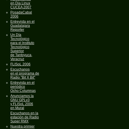
en Dia Linux
CUCEA 2007
PosadaCabal
2006
Entrevista en el
Guadalajara
Reporter
Un Día
Tecnológico
para el Instituto
Tecnológico
Superior
de Tantoyuca,
Veracruz
FLISoL 2006
Escuchanos
en el programa de
Radio "Bit X Bit"
Entrevista en el
periódico
Ocho Columnas
Anunciamos la
GNU GPLv3
y FLISoL 2006
en Mural
Escuchanos en la
estación de Radio
Super RMX
Nuestra primier