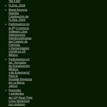
"Bit X Bit"
FLISoL 2009
Mural Anuncia
Nuestra
Celebración de
FLISoL 2009
Participamos en
to
el 4
Congreso
Software Libre
Aplicaciones
Interdisciplinarias
del Colegio de
Ciencias
y Humanidades
UNAM en DF
México
Participamos en
las "Jornadas
de Actualización
Médica
y de Enfermería"
Para el
Hospital Regional
de La Barca,
Jalisco
Ponentes
y asistentes
o
del 10
Real-Time
Linux Workshop
nos visitaron