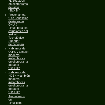
FLISoL 2008
en el programa
de radio
"Bit X Bit"
Presentamos:
"Los Beneficios
de Aprender
GNU &
Linux" para los
estudiantes del
Instituto
Tecnológico
Superior
de Zapopan
Hablamos de
OLPC y también
modems
inalámbricas
en el programa
de radio
"Bit X Bit"
Hablamos de
KDE 4 y también
modems
inalámbricas
en el programa
de radio
"Bit X Bit"
Aparecemos
en
Linux.com