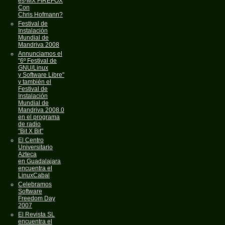
es-MX FIREFOX
Con
Chris Hofmann?
Festival de
Instalación
Mundial de
Mandriva 2008
Annunciamos el
"6º Festival de
GNU/Linux
y Software Libre"
y también el
Festival de
Instalación
Mundial de
Mandriva 2008.0
en el programa
de radio
"Bit X Bit"
El Centro
Universitario
Azteca
en Guadalajara
encuentra el
LinuxCabal
Celebramos
Software
Freedom Day
2007
El Revista SL
encuentra el