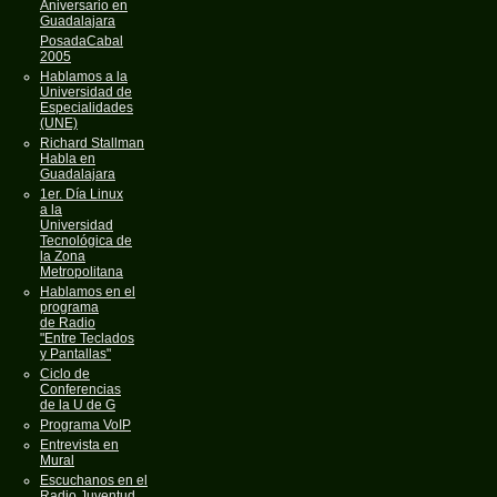
Aniversario en
Guadalajara
PosadaCabal
2005
Hablamos a la
Universidad de
Especialidades
(UNE)
Richard Stallman
Habla en
Guadalajara
1er. Día Linux
a la
Universidad
Tecnológica de
la Zona
Metropolitana
Hablamos en el
programa
de Radio
"Entre Teclados
y Pantallas"
Ciclo de
Conferencias
de la U de G
Programa VoIP
Entrevista en
Mural
Escuchanos en el
Radio Juventud