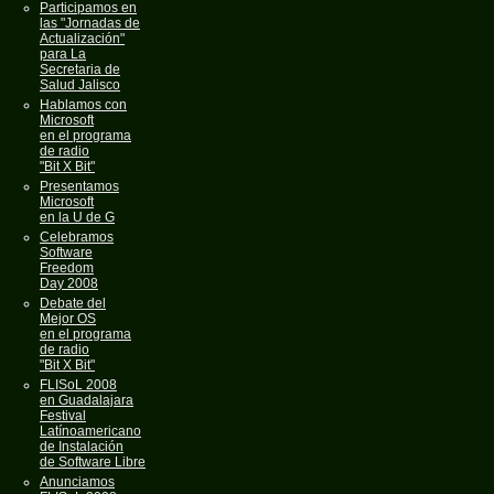
Participamos en
las "Jornadas de
Actualización"
para La
Secretaria de
Salud Jalisco
Hablamos con
Microsoft
en el programa
de radio
"Bit X Bit"
Presentamos
Microsoft
en la U de G
Celebramos
Software
Freedom
Day 2008
Debate del
Mejor OS
en el programa
de radio
"Bit X Bit"
FLISoL 2008
en Guadalajara
Festival
Latínoamericano
de Instalación
de Software Libre
Anunciamos