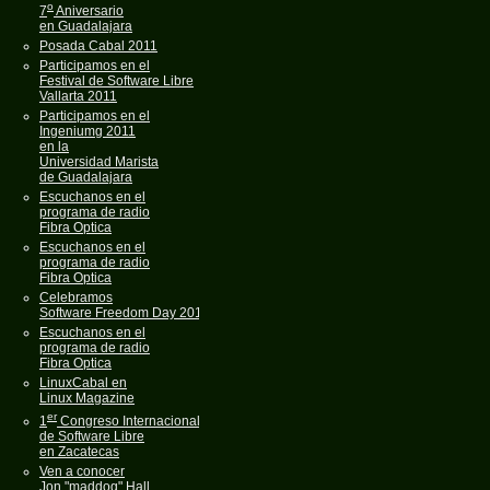
o
7
Aniversario
en Guadalajara
Posada Cabal 2011
Participamos en el
Festival de Software Libre
Vallarta 2011
Participamos en el
Ingeniumg 2011
en la
Universidad Marista
de Guadalajara
Escuchanos en el
programa de radio
Fibra Optica
Escuchanos en el
programa de radio
Fibra Optica
Celebramos
Software Freedom Day 2011
Escuchanos en el
programa de radio
Fibra Optica
LinuxCabal en
Linux Magazine
er
1
Congreso Internacional
de Software Libre
en Zacatecas
Ven a conocer
Jon "maddog" Hall