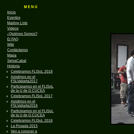
M E N Ú
Inicio
Eventos
Mailing Lists
Videos
¿Quiénes Somos?
El FAQ
Wiki
Contáctanos
Mapa
SelvaCabal
Historia
Celebramos FLISoL 2018
Asistimos en el
FSLVallarta2017
Participamos en el FLISoL
de la U de G CUCEA
Celebramos FLISoL 2017
Asistimos en el
FSLVallarta2016
Participamos en el FLISoL
de la U de G CUCEA
Celebramos FLISoL 2016
La Posada 2015
Ven a conocer a