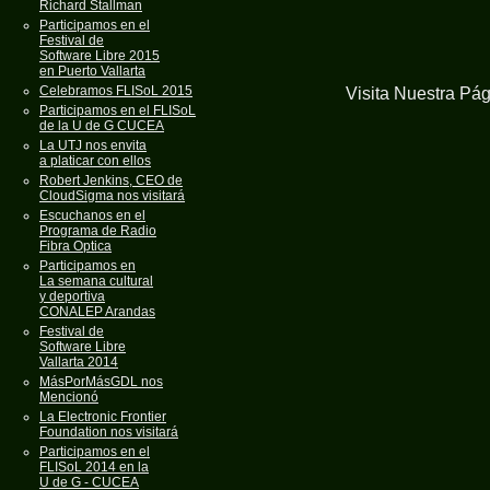
Richard Stallman
Participamos en el
Festival de
Software Libre 2015
en Puerto Vallarta
Celebramos FLISoL 2015
Visita Nuestra Pá
Participamos en el FLISoL
de la U de G CUCEA
La UTJ nos envita
a platicar con ellos
Robert Jenkins, CEO de
CloudSigma nos visitará
Escuchanos en el
Programa de Radio
Fibra Optica
Participamos en
La semana cultural
y deportiva
CONALEP Arandas
Festival de
Software Libre
Vallarta 2014
MásPorMásGDL nos
Mencionó
La Electronic Frontier
Foundation nos visitará
Participamos en el
FLISoL 2014 en la
U de G - CUCEA