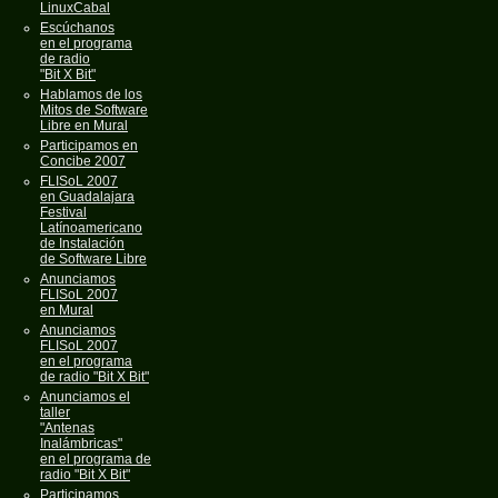
LinuxCabal
Escúchanos
en el programa
de radio
"Bit X Bit"
Hablamos de los
Mitos de Software
Libre en Mural
Participamos en
Concibe 2007
FLISoL 2007
en Guadalajara
Festival
Latínoamericano
de Instalación
de Software Libre
Anunciamos
FLISoL 2007
en Mural
Anunciamos
FLISoL 2007
en el programa
de radio "Bit X Bit"
Anunciamos el
taller
"Antenas
Inalámbricas"
en el programa de
radio "Bit X Bit"
Participamos