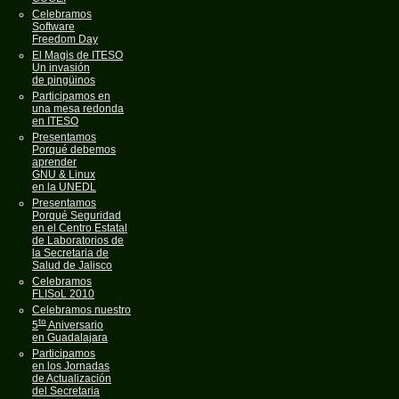
Celebramos
Software
Freedom Day
El Magis de ITESO
Un invasión
de pingüinos
Participamos en
una mesa redonda
en ITESO
Presentamos
Porqué debemos
aprender
GNU & Linux
en la UNEDL
Presentamos
Porqué Seguridad
en el Centro Estatal
de Laboratorios de
la Secretaria de
Salud de Jalisco
Celebramos
FLISoL 2010
Celebramos nuestro
to
5
Aniversario
en Guadalajara
Participamos
en los Jornadas
de Actualización
del Secretaria