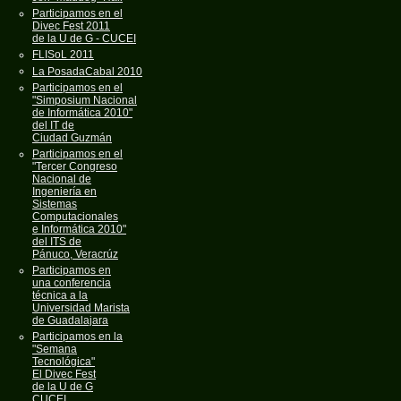
Participamos en el
Divec Fest 2011
de la U de G - CUCEI
FLISoL 2011
La PosadaCabal 2010
Participamos en el
"Simposium Nacional
de Informática 2010"
del IT de
Ciudad Guzmán
Participamos en el
"Tercer Congreso
Nacional de
Ingeniería en
Sistemas
Computacionales
e Informática 2010"
del ITS de
Pánuco, Veracrúz
Participamos en
una conferencia
técnica a la
Universidad Marista
de Guadalajara
Participamos en la
"Semana
Tecnológica"
El Divec Fest
de la U de G
CUCEI