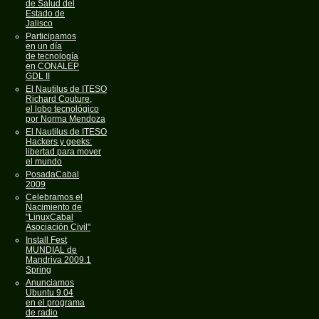
de Salud del
Estado de
Jalisco
Participamos
en un día
de tecnología
en CONALEP
GDL II
El Nautilus de ITESO
Richard Couture,
el lobo tecnológico
por Norma Mendoza
El Nautilus de ITESO
Hackers y geeks:
libertad para mover
el mundo
PosadaCabal
2009
Celebramos el
Nacimiento de
"LinuxCabal
Asociación Civil"
Install Fest
MUNDIAL de
Mandriva 2009.1
Spring
Anunciamos
Ubuntu 9.04
en el programa
de radio