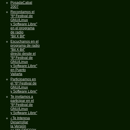
PosadaCabal
2007
Recordamos el
"6º Festival de
GNU/Linux
y Software Libre"
en el programa
de radio
"Bit X Bit"
Escuchanos en el
programa de radio
"Bit X Bit"
directo desde el
"6º Festival de
GNU/Linux
y Software Libre"
en Puerto
Vallarta
Participamos en
el "6º Festival de
GNU/Linux
y Software Libre"
Te invitamos a
participar en el
"6º Festival de
GNU/Linux
y Software Libre"
¿Te Interesa
Desarrollar
la Versión