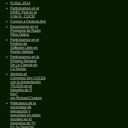
FLISoL 2014
Participamos en el
DIVEC Fest en la
U de G - CUCEI
Conoce a FacturaLibre
Escuchanos en el
Programa de Radio
Fibra Optica
Participamos en el
Festival de
Software Libre en
Puerto Vallarta
Participamos en la
Primera Semana
De La Ciencia en
CUTonola
Abrimos el
Congreso Soy CUCEA
con la presentación
"F/LOSS en el
Industria de IT
Hoy"
por Richard Couture
Platicamos de la
necesidad de
precaución y
seguridad en redes
sociales en el
programa de TV
En Su Derecho