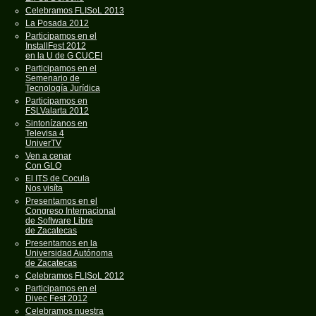
Celebramos FLISoL 2013
La Posada 2012
Participamos en el
InstallFest 2012
en la U de G CUCEI
Participamos en el
Semenario de
Tecnología Jurídica
Participamos en
FSLValarta 2012
Sintonízanos en
Televisa 4
UniverTV
Ven a cenar
Con GLO
El ITS de Cocula
Nos visíta
Presentamos en el
Congreso Internacional
de Software Libre
de Zacatecas
Presentamos en la
Universidad Autónoma
de Zacatecas
Celebramos FLISoL 2012
Participamos en el
Divec Fest 2012
Celebramos nuestra