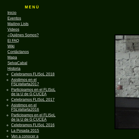
M E N Ú
Inicio
Eventos
Mailing Lists
Videos
¿Quiénes Somos?
El FAQ
Wiki
Contáctanos
Mapa
SelvaCabal
Historia
Celebramos FLISoL 2018
Asistimos en el
FSLVallarta2017
Participamos en el FLISoL
de la U de G CUCEA
Celebramos FLISoL 2017
Asistimos en el
FSLVallarta2016
Participamos en el FLISoL
de la U de G CUCEA
Celebramos FLISoL 2016
La Posada 2015
Ven a conocer a