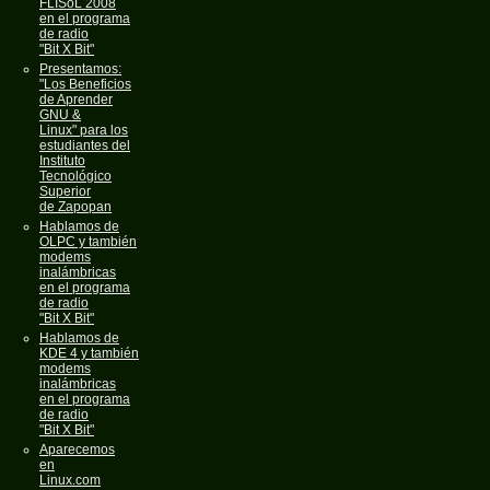
FLISoL 2008
en el programa
de radio
"Bit X Bit"
Presentamos:
"Los Beneficios
de Aprender
GNU &
Linux" para los
estudiantes del
Instituto
Tecnológico
Superior
de Zapopan
Hablamos de
OLPC y también
modems
inalámbricas
en el programa
de radio
"Bit X Bit"
Hablamos de
KDE 4 y también
modems
inalámbricas
en el programa
de radio
"Bit X Bit"
Aparecemos
en
Linux.com