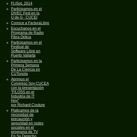
FLISoL 2014
Participamos en el
DIVEC Fest en la
U de G - CUCEI
Conoce a FacturaLibre
Escuchanos en el
Programa de Radio
Fibra Optica
Participamos en el
Festival de
Software Libre en
Puerto Vallarta
Participamos en la
Primera Semana
De La Ciencia en
CUTonola
Abrimos el
Congreso Soy CUCEA
con la presentación
"F/LOSS en el
Industria de IT
Hoy"
por Richard Couture
Platicamos de la
necesidad de
precaución y
seguridad en redes
sociales en el
programa de TV
En Su Derecho