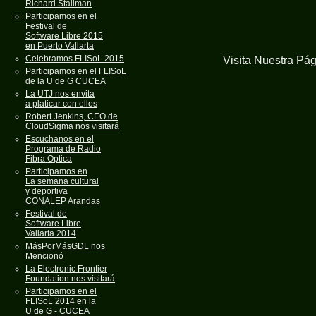
Richard Stallman
Participamos en el
Festival de
Software Libre 2015
en Puerto Vallarta
Celebramos FLISoL 2015
Visita Nuestra Pá
Participamos en el FLISoL
de la U de G CUCEA
La UTJ nos envita
a platicar con ellos
Robert Jenkins, CEO de
CloudSigma nos visitará
Escuchanos en el
Programa de Radio
Fibra Optica
Participamos en
La semana cultural
y deportiva
CONALEP Arandas
Festival de
Software Libre
Vallarta 2014
MásPorMásGDL nos
Mencionó
La Electronic Frontier
Foundation nos visitará
Participamos en el
FLISoL 2014 en la
U de G - CUCEA