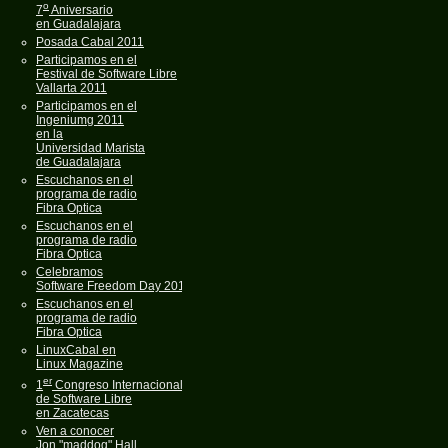
o
7
Aniversario
en Guadalajara
Posada Cabal 2011
Participamos en el
Festival de Software Libre
Vallarta 2011
Participamos en el
Ingeniumg 2011
en la
Universidad Marista
de Guadalajara
Escuchanos en el
programa de radio
Fibra Optica
Escuchanos en el
programa de radio
Fibra Optica
Celebramos
Software Freedom Day 2011
Escuchanos en el
programa de radio
Fibra Optica
LinuxCabal en
Linux Magazine
er
1
Congreso Internacional
de Software Libre
en Zacatecas
Ven a conocer
Jon "maddog" Hall