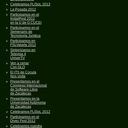
Celebramos FLISoL 2013
La Posada 2012
Participamos en el
InstallFest 2012
en la U de G CUCEI
Participamos en el
Semenario de
Tecnología Jurídica
Participamos en
FSLValarta 2012
Sintonízanos en
Televisa 4
UniverTV
Ven a cenar
Con GLO
El ITS de Cocula
Nos visíta
Presentamos en el
Congreso Internacional
de Software Libre
de Zacatecas
Presentamos en la
Universidad Autónoma
de Zacatecas
Celebramos FLISoL 2012
Participamos en el
Divec Fest 2012
Celebramos nuestra