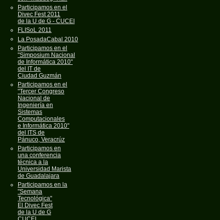
Participamos en el
Divec Fest 2011
de la U de G - CUCEI
FLISoL 2011
La PosadaCabal 2010
Participamos en el
"Simposium Nacional
de Informática 2010"
del IT de
Ciudad Guzmán
Participamos en el
"Tercer Congreso
Nacional de
Ingeniería en
Sistemas
Computacionales
e Informática 2010"
del ITS de
Pánuco, Veracrúz
Participamos en
una conferencia
técnica a la
Universidad Marista
de Guadalajara
Participamos en la
"Semana
Tecnológica"
El Divec Fest
de la U de G
CUCEI