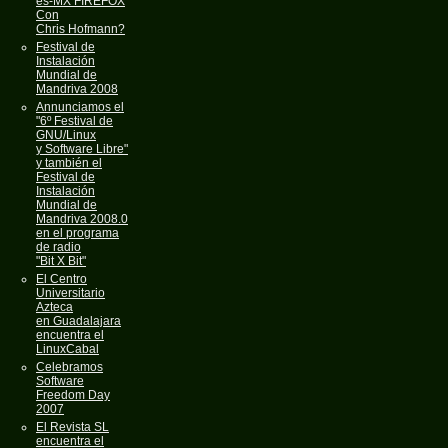
es-MX FIREFOX
Con
Chris Hofmann?
Festival de
Instalación
Mundial de
Mandriva 2008
Annunciamos el
"6º Festival de
GNU/Linux
y Software Libre"
y también el
Festival de
Instalación
Mundial de
Mandriva 2008.0
en el programa
de radio
"Bit X Bit"
El Centro
Universitario
Azteca
en Guadalajara
encuentra el
LinuxCabal
Celebramos
Software
Freedom Day
2007
El Revista SL
encuentra el