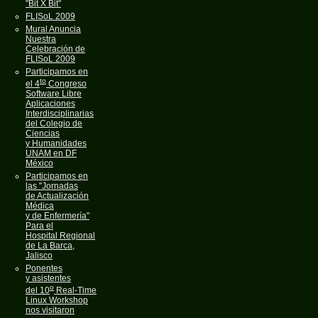
"Bit X Bit"
FLISoL 2009
Mural Anuncia
Nuestra
Celebración de
FLISoL 2009
Participamos en
to
el 4
Congreso
Software Libre
Aplicaciones
Interdisciplinarias
del Colegio de
Ciencias
y Humanidades
UNAM en DF
México
Participamos en
las "Jornadas
de Actualización
Médica
y de Enfermería"
Para el
Hospital Regional
de La Barca,
Jalisco
Ponentes
y asistentes
o
del 10
Real-Time
Linux Workshop
nos visitaron