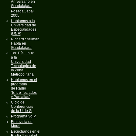
Aniversario en
Guadalajara
PosadaCabal
2005
Hablamos a la
Universidad de
Especialidades
(UNE)
Richard Stallman
Habla en
Guadalajara
1er. Día Linux
a la
Universidad
Tecnológica de
la Zona
Metropolitana
Hablamos en el
programa
de Radio
"Entre Teclados
y Pantallas"
Ciclo de
Conferencias
de la U de G
Programa VoIP
Entrevista en
Mural
Escuchanos en el
Radio Juventud