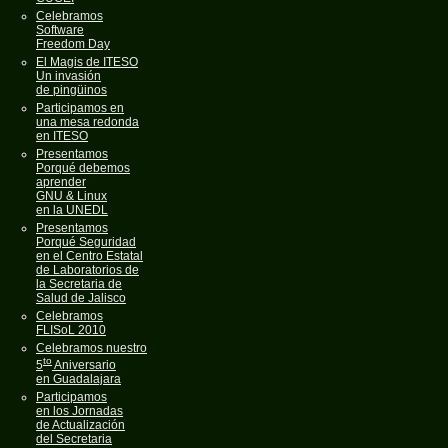
Celebramos
Software
Freedom Day
El Magis de ITESO
Un invasión
de pingüinos
Participamos en
una mesa redonda
en ITESO
Presentamos
Porqué debemos
aprender
GNU & Linux
en la UNEDL
Presentamos
Porqué Seguridad
en el Centro Estatal
de Laboratorios de
la Secretaria de
Salud de Jalisco
Celebramos
FLISoL 2010
Celebramos nuestro
to
5
Aniversario
en Guadalajara
Participamos
en los Jornadas
de Actualización
del Secretaria