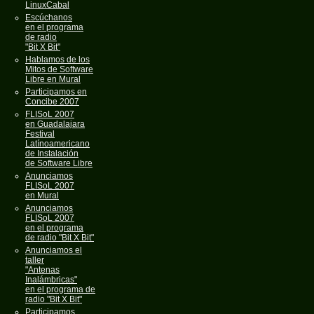
LinuxCabal
Escúchanos
en el programa
de radio
"Bit X Bit"
Hablamos de los
Mitos de Software
Libre en Mural
Participamos en
Concibe 2007
FLISoL 2007
en Guadalajara
Festival
Latínoamericano
de Instalación
de Software Libre
Anunciamos
FLISoL 2007
en Mural
Anunciamos
FLISoL 2007
en el programa
de radio "Bit X Bit"
Anunciamos el
taller
"Antenas
Inalámbricas"
en el programa de
radio "Bit X Bit"
Participamos