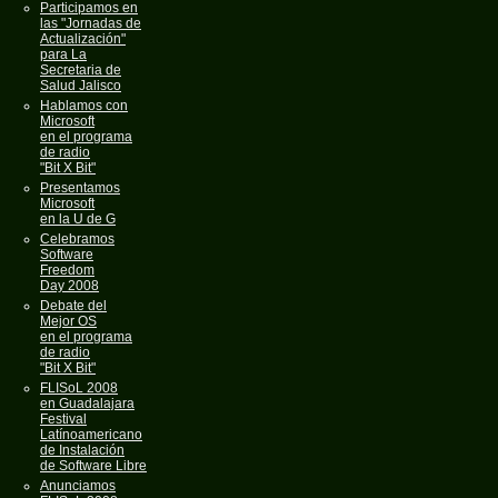
Participamos en
las "Jornadas de
Actualización"
para La
Secretaria de
Salud Jalisco
Hablamos con
Microsoft
en el programa
de radio
"Bit X Bit"
Presentamos
Microsoft
en la U de G
Celebramos
Software
Freedom
Day 2008
Debate del
Mejor OS
en el programa
de radio
"Bit X Bit"
FLISoL 2008
en Guadalajara
Festival
Latínoamericano
de Instalación
de Software Libre
Anunciamos