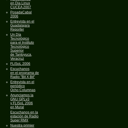
en Dia Linux
CUCEA 2007
PosadaCabal
2006
Entrevista en el
Guadalajara
Reporter
Un Día
Tecnológico
para el Instituto
Tecnológico
Superior
de Tantoyuca,
Veracruz
FLISoL 2006
Escuchanos
en el programa de
Radio "Bit X Bit"
Entrevista en el
periódico
Ocho Columnas
Anunciamos la
GNU GPLv3
y FLISoL 2006
en Mural
Escuchanos en la
estación de Radio
Super RMX
Nuestra primier