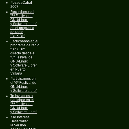
PosadaCabal
2007
Recordamos el
"6º Festival de
GNU/Linux
y Software Libre"
en el programa
de radio
"Bit X Bit"
Escuchanos en el
programa de radio
"Bit X Bit"
directo desde el
"6º Festival de
GNU/Linux
y Software Libre"
en Puerto
Vallarta
Participamos en
el "6º Festival de
GNU/Linux
y Software Libre"
Te invitamos a
participar en el
"6º Festival de
GNU/Linux
y Software Libre"
¿Te Interesa
Desarrollar
la Versión