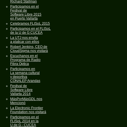
Richard Stallman
Participamos en el
Festival de
Software Libre 2015
en Puerto Vallarta
Celebramos FLISoL 2015
Participamos en el FLISoL
de la U de G CUCEA
La UTJ nos envita
a platicar con ellos
Robert Jenkins, CEO de
CloudSigma nos visitará
Escuchanos en el
Programa de Radio
Fibra Optica
Participamos en
La semana cultural
y deportiva
CONALEP Arandas
Festival de
Software Libre
Vallarta 2014
MásPorMásGDL nos
Mencionó
La Electronic Frontier
Foundation nos visitará
Participamos en el
FLISoL 2014 en la
U de G - CUCEA