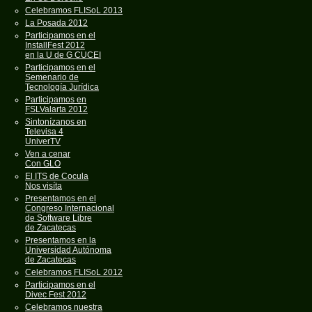
Celebramos FLISoL 2013
La Posada 2012
Participamos en el
InstallFest 2012
en la U de G CUCEI
Participamos en el
Semenario de
Tecnología Jurídica
Participamos en
FSLValarta 2012
Sintonízanos en
Televisa 4
UniverTV
Ven a cenar
Con GLO
El ITS de Cocula
Nos visíta
Presentamos en el
Congreso Internacional
de Software Libre
de Zacatecas
Presentamos en la
Universidad Autónoma
de Zacatecas
Celebramos FLISoL 2012
Participamos en el
Divec Fest 2012
Celebramos nuestra