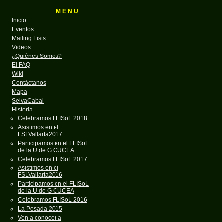
M E N Ú
Inicio
Eventos
Mailing Lists
Videos
¿Quiénes Somos?
El FAQ
Wiki
Contáctanos
Mapa
SelvaCabal
Historia
Celebramos FLISoL 2018
Asistimos en el
FSLVallarta2017
Participamos en el FLISoL
de la U de G CUCEA
Celebramos FLISoL 2017
Asistimos en el
FSLVallarta2016
Participamos en el FLISoL
de la U de G CUCEA
Celebramos FLISoL 2016
La Posada 2015
Ven a conocer a