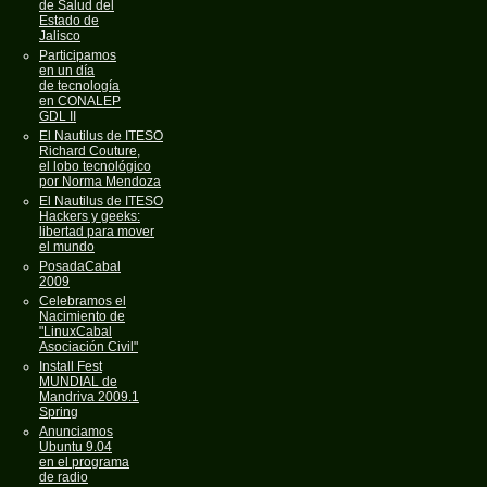
de Salud del
Estado de
Jalisco
Participamos
en un día
de tecnología
en CONALEP
GDL II
El Nautilus de ITESO
Richard Couture,
el lobo tecnológico
por Norma Mendoza
El Nautilus de ITESO
Hackers y geeks:
libertad para mover
el mundo
PosadaCabal
2009
Celebramos el
Nacimiento de
"LinuxCabal
Asociación Civil"
Install Fest
MUNDIAL de
Mandriva 2009.1
Spring
Anunciamos
Ubuntu 9.04
en el programa
de radio