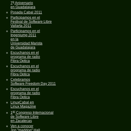
o
7
Aniversario
en Guadalajara
Posada Cabal 2011
Participamos en el
Festival de Software Libre
Vallarta 2011
Participamos en el
Ingeniumg 2011
en la
Universidad Marista
de Guadalajara
Escuchanos en el
programa de radio
Fibra Optica
Escuchanos en el
programa de radio
Fibra Optica
Celebramos
Software Freedom Day 2011
Escuchanos en el
programa de radio
Fibra Optica
LinuxCabal en
Linux Magazine
er
1
Congreso Internacional
de Software Libre
en Zacatecas
Ven a conocer
Jon "maddog" Hall