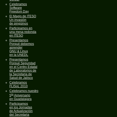
Celebramos
Software
Freedom Day
El Magis de ITESO
Un invasión
de pingüinos
Participamos en
una mesa redonda
en ITESO
Presentamos
Porqué debemos
aprender
GNU & Linux
en la UNEDL
Presentamos
Porqué Seguridad
en el Centro Estatal
de Laboratorios de
la Secretaria de
Salud de Jalisco
Celebramos
FLISoL 2010
Celebramos nuestro
to
5
Aniversario
en Guadalajara
Participamos
en los Jornadas
de Actualización
del Secretaria