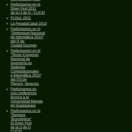
Participamos en el
Divec Fest 2011
de la U de G - CUCEI
FLISoL 2011
La PosadaCabal 2010
Participamos en el
"Simposium Nacional
de Informática 2010"
del IT de
Ciudad Guzmán
Participamos en el
"Tercer Congreso
Nacional de
Ingeniería en
Sistemas
Computacionales
e Informática 2010"
del ITS de
Pánuco, Veracrúz
Participamos en
una conferencia
técnica a la
Universidad Marista
de Guadalajara
Participamos en la
"Semana
Tecnológica"
El Divec Fest
de la U de G
CUCEI