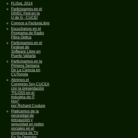
FLISoL 2014
Participamos en el
DIVEC Fest en la
U de G - CUCEI
Conoce a FacturaLibre
Escuchanos en el
Programa de Radio
Fibra Optica
Participamos en el
Festival de
Software Libre en
Puerto Vallarta
Participamos en la
Primera Semana
De La Ciencia en
CUTonola
Abrimos el
Congreso Soy CUCEA
con la presentación
"F/LOSS en el
Industria de IT
Hoy"
por Richard Couture
Platicamos de la
necesidad de
precaución y
seguridad en redes
sociales en el
programa de TV
En Su Derecho