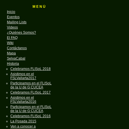
M E N Ú
Inicio
Eventos
Mailing Lists
Videos
¿Quiénes Somos?
El FAQ
Wiki
Contáctanos
Mapa
SelvaCabal
Historia
Celebramos FLISoL 2018
Asistimos en el
FSLVallarta2017
Participamos en el FLISoL
de la U de G CUCEA
Celebramos FLISoL 2017
Asistimos en el
FSLVallarta2016
Participamos en el FLISoL
de la U de G CUCEA
Celebramos FLISoL 2016
La Posada 2015
Ven a conocer a