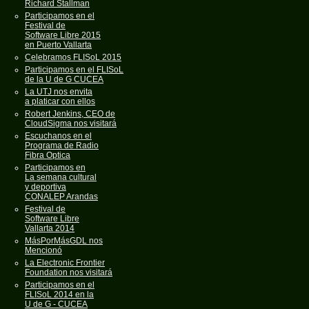
Richard Stallman
Participamos en el
Festival de
Software Libre 2015
en Puerto Vallarta
Celebramos FLISoL 2015
Participamos en el FLISoL
de la U de G CUCEA
La UTJ nos envita
a platicar con ellos
Robert Jenkins, CEO de
CloudSigma nos visitará
Escuchanos en el
Programa de Radio
Fibra Optica
Participamos en
La semana cultural
y deportiva
CONALEP Arandas
Festival de
Software Libre
Vallarta 2014
MásPorMásGDL nos
Mencionó
La Electronic Frontier
Foundation nos visitará
Participamos en el
FLISoL 2014 en la
U de G - CUCEA