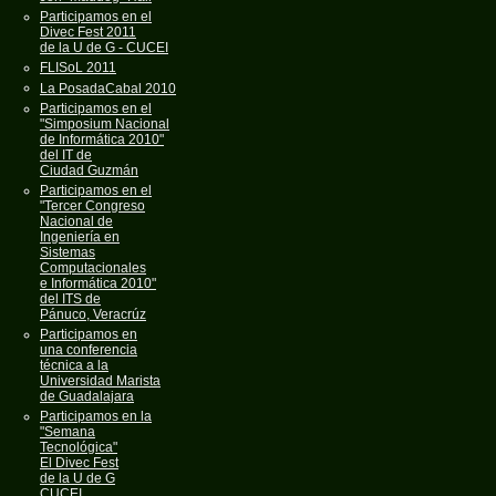
Participamos en el
Divec Fest 2011
de la U de G - CUCEI
FLISoL 2011
La PosadaCabal 2010
Participamos en el
"Simposium Nacional
de Informática 2010"
del IT de
Ciudad Guzmán
Participamos en el
"Tercer Congreso
Nacional de
Ingeniería en
Sistemas
Computacionales
e Informática 2010"
del ITS de
Pánuco, Veracrúz
Participamos en
una conferencia
técnica a la
Universidad Marista
de Guadalajara
Participamos en la
"Semana
Tecnológica"
El Divec Fest
de la U de G
CUCEI