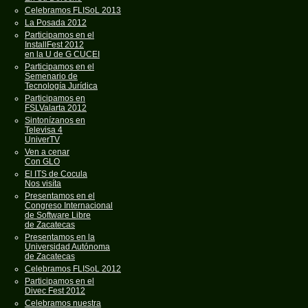
Celebramos FLISoL 2013
La Posada 2012
Participamos en el
InstallFest 2012
en la U de G CUCEI
Participamos en el
Semenario de
Tecnología Jurídica
Participamos en
FSLValarta 2012
Sintonízanos en
Televisa 4
UniverTV
Ven a cenar
Con GLO
El ITS de Cocula
Nos visíta
Presentamos en el
Congreso Internacional
de Software Libre
de Zacatecas
Presentamos en la
Universidad Autónoma
de Zacatecas
Celebramos FLISoL 2012
Participamos en el
Divec Fest 2012
Celebramos nuestra