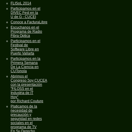
FLISoL 2014
Participamos en el
DIVEC Fest en la
U de G - CUCEI
Conoce a FacturaLibre
Escuchanos en el
Programa de Radio
Fibra Optica
Participamos en el
Festival de
Software Libre en
Puerto Vallarta
Participamos en la
Primera Semana
De La Ciencia en
CUTonola
Abrimos el
Congreso Soy CUCEA
con la presentación
"F/LOSS en el
Industria de IT
Hoy"
por Richard Couture
Platicamos de la
necesidad de
precaución y
seguridad en redes
sociales en el
programa de TV
En Su Derecho