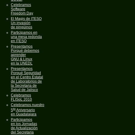
Celebramos
Software
Freedom Day
El Magis de ITESO
Un invasión
de pingüinos
Participamos en
una mesa redonda
en ITESO
Presentamos
Porqué debemos
aprender
GNU & Linux
en la UNEDL
Presentamos
Porqué Seguridad
en el Centro Estatal
de Laboratorios de
la Secretaria de
Salud de Jalisco
Celebramos
FLISoL 2010
Celebramos nuestro
to
5
Aniversario
en Guadalajara
Participamos
en los Jornadas
de Actualización
del Secretaria