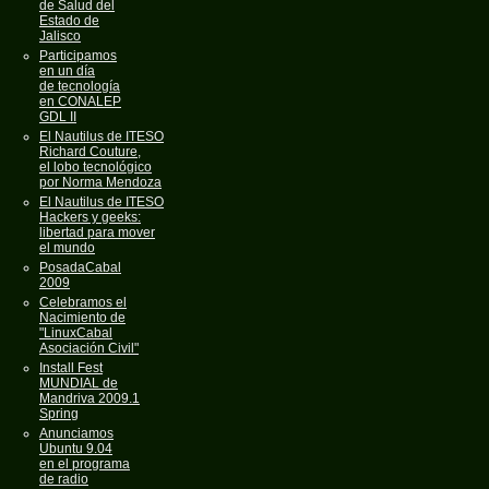
de Salud del
Estado de
Jalisco
Participamos
en un día
de tecnología
en CONALEP
GDL II
El Nautilus de ITESO
Richard Couture,
el lobo tecnológico
por Norma Mendoza
El Nautilus de ITESO
Hackers y geeks:
libertad para mover
el mundo
PosadaCabal
2009
Celebramos el
Nacimiento de
"LinuxCabal
Asociación Civil"
Install Fest
MUNDIAL de
Mandriva 2009.1
Spring
Anunciamos
Ubuntu 9.04
en el programa
de radio