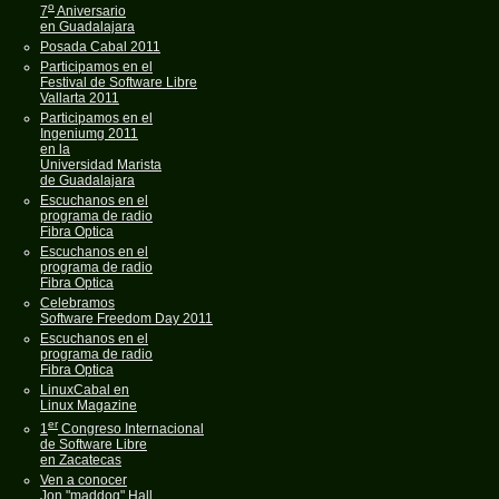
o
7
Aniversario
en Guadalajara
Posada Cabal 2011
Participamos en el
Festival de Software Libre
Vallarta 2011
Participamos en el
Ingeniumg 2011
en la
Universidad Marista
de Guadalajara
Escuchanos en el
programa de radio
Fibra Optica
Escuchanos en el
programa de radio
Fibra Optica
Celebramos
Software Freedom Day 2011
Escuchanos en el
programa de radio
Fibra Optica
LinuxCabal en
Linux Magazine
er
1
Congreso Internacional
de Software Libre
en Zacatecas
Ven a conocer
Jon "maddog" Hall