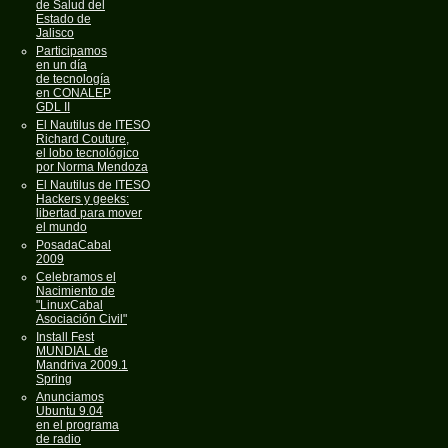
de Salud del
Estado de
Jalisco
Participamos
en un día
de tecnología
en CONALEP
GDL II
El Nautilus de ITESO
Richard Couture,
el lobo tecnológico
por Norma Mendoza
El Nautilus de ITESO
Hackers y geeks:
libertad para mover
el mundo
PosadaCabal
2009
Celebramos el
Nacimiento de
"LinuxCabal
Asociación Civil"
Install Fest
MUNDIAL de
Mandriva 2009.1
Spring
Anunciamos
Ubuntu 9.04
en el programa
de radio