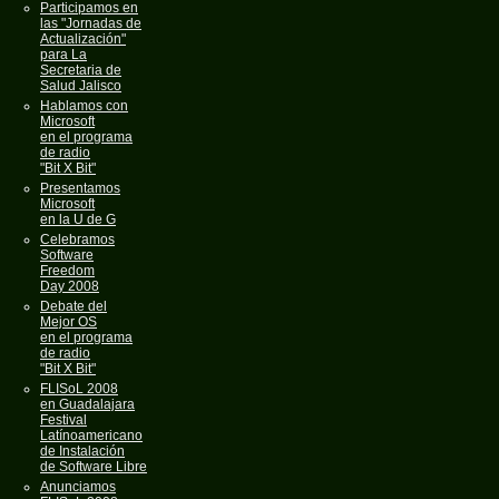
Participamos en
las "Jornadas de
Actualización"
para La
Secretaria de
Salud Jalisco
Hablamos con
Microsoft
en el programa
de radio
"Bit X Bit"
Presentamos
Microsoft
en la U de G
Celebramos
Software
Freedom
Day 2008
Debate del
Mejor OS
en el programa
de radio
"Bit X Bit"
FLISoL 2008
en Guadalajara
Festival
Latínoamericano
de Instalación
de Software Libre
Anunciamos