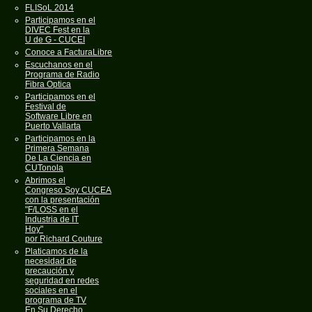
FLISoL 2014
Participamos en el
DIVEC Fest en la
U de G - CUCEI
Conoce a FacturaLibre
Escuchanos en el
Programa de Radio
Fibra Optica
Participamos en el
Festival de
Software Libre en
Puerto Vallarta
Participamos en la
Primera Semana
De La Ciencia en
CUTonola
Abrimos el
Congreso Soy CUCEA
con la presentación
"F/LOSS en el
Industria de IT
Hoy"
por Richard Couture
Platicamos de la
necesidad de
precaución y
seguridad en redes
sociales en el
programa de TV
En Su Derecho