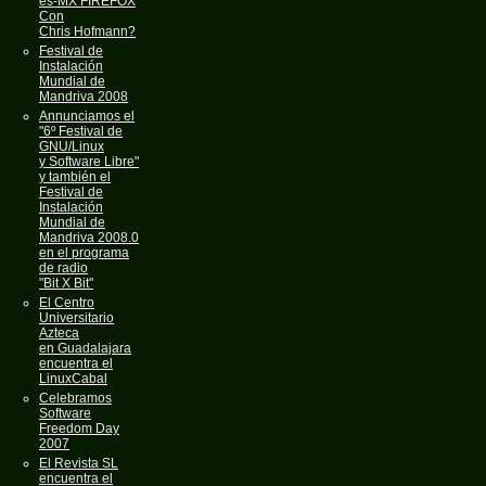
es-MX FIREFOX
Con
Chris Hofmann?
Festival de
Instalación
Mundial de
Mandriva 2008
Annunciamos el
"6º Festival de
GNU/Linux
y Software Libre"
y también el
Festival de
Instalación
Mundial de
Mandriva 2008.0
en el programa
de radio
"Bit X Bit"
El Centro
Universitario
Azteca
en Guadalajara
encuentra el
LinuxCabal
Celebramos
Software
Freedom Day
2007
El Revista SL
encuentra el