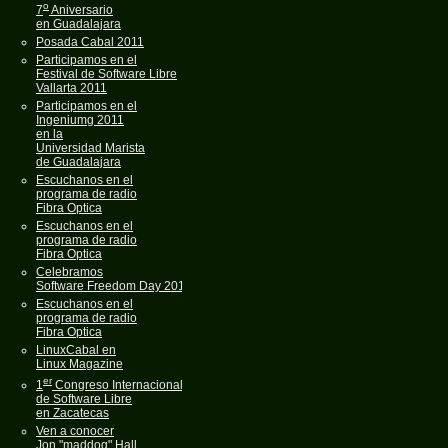
o
7
Aniversario
en Guadalajara
Posada Cabal 2011
Participamos en el
Festival de Software Libre
Vallarta 2011
Participamos en el
Ingeniumg 2011
en la
Universidad Marista
de Guadalajara
Escuchanos en el
programa de radio
Fibra Optica
Escuchanos en el
programa de radio
Fibra Optica
Celebramos
Software Freedom Day 2011
Escuchanos en el
programa de radio
Fibra Optica
LinuxCabal en
Linux Magazine
er
1
Congreso Internacional
de Software Libre
en Zacatecas
Ven a conocer
Jon "maddog" Hall