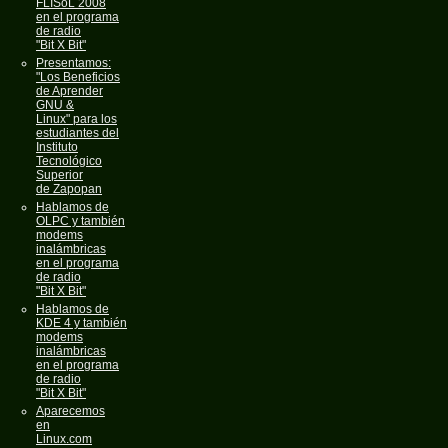
FLISoL 2008
en el programa
de radio
"Bit X Bit"
Presentamos:
"Los Beneficios
de Aprender
GNU &
Linux" para los
estudiantes del
Instituto
Tecnológico
Superior
de Zapopan
Hablamos de
OLPC y también
modems
inalámbricas
en el programa
de radio
"Bit X Bit"
Hablamos de
KDE 4 y también
modems
inalámbricas
en el programa
de radio
"Bit X Bit"
Aparecemos
en
Linux.com