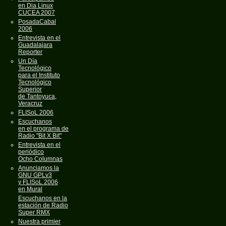
en Dia Linux
CUCEA 2007
PosadaCabal
2006
Entrevista en el
Guadalajara
Reporter
Un Día
Tecnológico
para el Instituto
Tecnológico
Superior
de Tantoyuca,
Veracruz
FLISoL 2006
Escuchanos
en el programa de
Radio "Bit X Bit"
Entrevista en el
periódico
Ocho Columnas
Anunciamos la
GNU GPLv3
y FLISoL 2006
en Mural
Escuchanos en la
estación de Radio
Super RMX
Nuestra primier