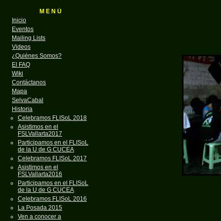
M E N Ú
Inicio
Eventos
Mailing Lists
Videos
¿Quiénes Somos?
El FAQ
Wiki
Contáctanos
Mapa
SelvaCabal
Historia
Celebramos FLISoL 2018
Asistimos en el
FSLVallarta2017
Participamos en el FLISoL
de la U de G CUCEA
Celebramos FLISoL 2017
Asistimos en el
FSLVallarta2016
Participamos en el FLISoL
de la U de G CUCEA
Celebramos FLISoL 2016
La Posada 2015
Ven a conocer a