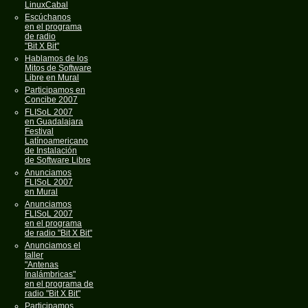
LinuxCabal
Escúchanos
en el programa
de radio
"Bit X Bit"
Hablamos de los
Mitos de Software
Libre en Mural
Participamos en
Concibe 2007
FLISoL 2007
en Guadalajara
Festival
Latínoamericano
de Instalación
de Software Libre
Anunciamos
FLISoL 2007
en Mural
Anunciamos
FLISoL 2007
en el programa
de radio "Bit X Bit"
Anunciamos el
taller
"Antenas
Inalámbricas"
en el programa de
radio "Bit X Bit"
Participamos