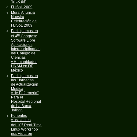
"Bit X Bit"
FLISoL 2009
Mural Anuncia
Nuestra
Celebración de
FLISoL 2009
Participamos en
to
el 4
Congreso
Software Libre
Aplicaciones
Interdisciplinarias
del Colegio de
Ciencias
y Humanidades
UNAM en DF
México
Participamos en
las "Jornadas
de Actualización
Médica
y de Enfermería"
Para el
Hospital Regional
de La Barca,
Jalisco
Ponentes
y asistentes
o
del 10
Real-Time
Linux Workshop
nos visitaron