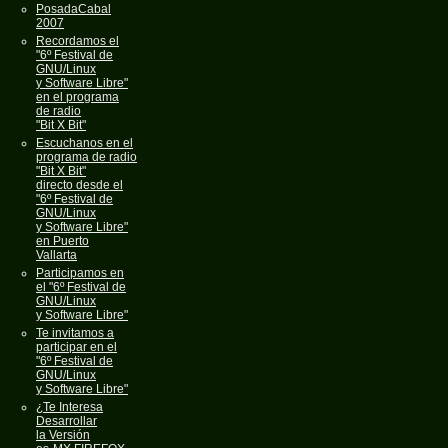
PosadaCabal
2007
Recordamos el
"6º Festival de
GNU/Linux
y Software Libre"
en el programa
de radio
"Bit X Bit"
Escuchanos en el
programa de radio
"Bit X Bit"
directo desde el
"6º Festival de
GNU/Linux
y Software Libre"
en Puerto
Vallarta
Participamos en
el "6º Festival de
GNU/Linux
y Software Libre"
Te invitamos a
participar en el
"6º Festival de
GNU/Linux
y Software Libre"
¿Te Interesa
Desarrollar
la Versión