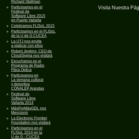
Richard Stallman
Visita Nuestra Pá
Participamos en el
Festival de
Software Libre 2015
en Puerto Vallarta
Celebramos FLISoL 2015
Participamos en el FLISoL
de la U de G CUCEA
La UTJ nos envita
a platicar con ellos
Robert Jenkins, CEO de
CloudSigma nos visitará
Escuchanos en el
Programa de Radio
Fibra Optica
Participamos en
La semana cultural
y deportiva
CONALEP Arandas
Festival de
Software Libre
Vallarta 2014
MásPorMásGDL nos
Mencionó
La Electronic Frontier
Foundation nos visitará
Participamos en el
FLISoL 2014 en la
U de G - CUCEA