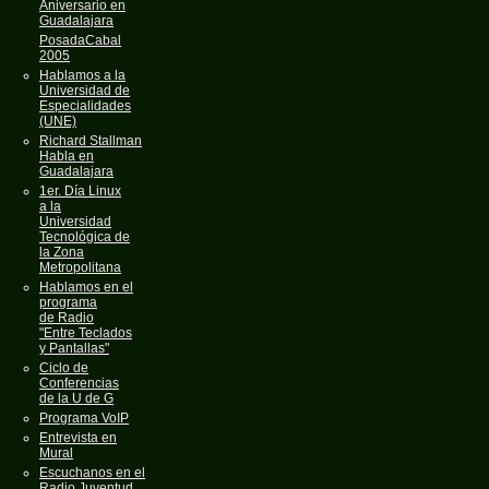
Aniversario en
Guadalajara
PosadaCabal
2005
Hablamos a la
Universidad de
Especialidades
(UNE)
Richard Stallman
Habla en
Guadalajara
1er. Día Linux
a la
Universidad
Tecnológica de
la Zona
Metropolitana
Hablamos en el
programa
de Radio
"Entre Teclados
y Pantallas"
Ciclo de
Conferencias
de la U de G
Programa VoIP
Entrevista en
Mural
Escuchanos en el
Radio Juventud