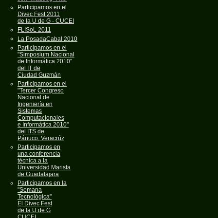
Participamos en el
Divec Fest 2011
de la U de G - CUCEI
FLISoL 2011
La PosadaCabal 2010
Participamos en el
"Simposium Nacional
de Informática 2010"
del IT de
Ciudad Guzmán
Participamos en el
"Tercer Congreso
Nacional de
Ingeniería en
Sistemas
Computacionales
e Informática 2010"
del ITS de
Pánuco, Veracrúz
Participamos en
una conferencia
técnica a la
Universidad Marista
de Guadalajara
Participamos en la
"Semana
Tecnológica"
El Divec Fest
de la U de G
CUCEI