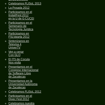
Celebramos FLISoL 2013
La Posada 2012
Participamos en el
InstallFest 2012
en la U de G CUCEI
Participamos en el
Semenario de
Tecnología Jurídica
Participamos en
FSLValarta 2012
Sintonízanos en
Televisa 4
UniverTV
Ven a cenar
Con GLO
El ITS de Cocula
Nos visíta
Presentamos en el
Congreso Internacional
de Software Libre
de Zacatecas
Presentamos en la
Universidad Autónoma
de Zacatecas
Celebramos FLISoL 2012
Participamos en el
Divec Fest 2012
Celebramos nuestra