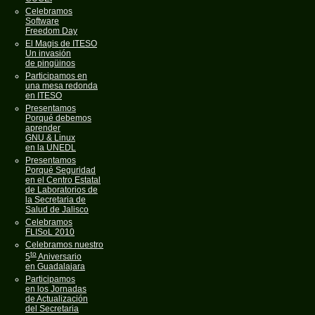
Celebramos
Software
Freedom Day
El Magis de ITESO
Un invasión
de pingüinos
Participamos en
una mesa redonda
en ITESO
Presentamos
Porqué debemos
aprender
GNU & Linux
en la UNEDL
Presentamos
Porqué Seguridad
en el Centro Estatal
de Laboratorios de
la Secretaria de
Salud de Jalisco
Celebramos
FLISoL 2010
Celebramos nuestro
to
5
Aniversario
en Guadalajara
Participamos
en los Jornadas
de Actualización
del Secretaria