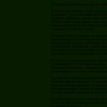
FLISoL es un evento anual que se celeb
El FLISoL nos dice que "Todas las perso
propietario". Las comunidades de F/OSS 
empresas, gobiernos, centros educaciona
F/OSS y como estás pueden crear ventaj
cualquier parte del mundo merecen la li
comparten y modifican recetas".
Países alrededor del mundo, promueven y
licenciamiento. Esta es una gran import
licencia ha formas mas comerciales. Est
Con el F/OSS, si lo deseas, puedes des
CD, se puede instalar en todas sus comp
futuro, pero existen significados y bene
En México, se buscan a menudo solucion
confiabilidad. El F/OSS puede ayudar a 
fomentar la solidaridad, colaboración y 
programadores y usuarios, para vigorizar 
Las escuelas en México pueden beneficia
profundos para la educación: el conocim
negra de software propietario se diseña
estudiantes pueden estudiar el software
software y pueden aprender el arte del de
Este Festival nace con la intención de d
F/OSS al que se le debe reconocer no só
constituye su esencia.