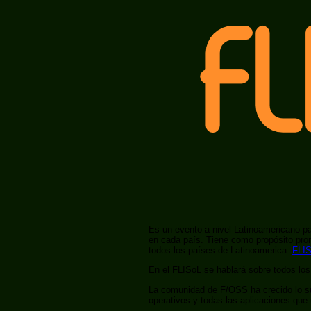
Es un evento a nivel Latinoamericano pa
en cada país. Tiene como propósito pr
todos los países de Latinoamerica.
FLIS
En el FLISoL se hablará sobre todos lo
La comunidad de F/OSS ha crecido lo suf
operativos y todas las aplicaciones que 