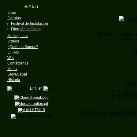
M E N Ú
Inicio
Eventos
Festival de Instalación
FilarmónicaCabal
Para las comunidade
Mailing Lists
Fundado e
Videos
¿Quiénes Somos?
¡
El FAQ
Wiki
Contáctanos
Mapa
SelvaCabal
Historia
se
English
FLISo
(Festival Latinoa