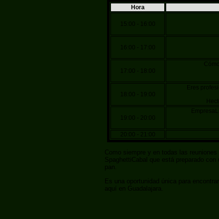
Hora
15:00 - 16:00
16:00 - 17:00
Cómo 
17:00 - 18:00
Eres profes
18:00 - 19:00
Hect
EmpresaLi
19:00 - 20:00
20:00 - 21:00
Como siempre y en todas las reuniones 
SpaghettiCabal que está preparado con u
pan.
Es una oportunidad única para encontr
aquí en Guadalajara.