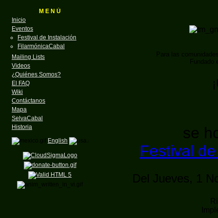
M E N Ú
Inicio
Eventos
Festival de Instalación
FilarmónicaCabal
Para las comunidade
Mailing Lists
Fundado e
Videos
¿Quiénes Somos?
¡
El FAQ
Wiki
Contáctanos
Mapa
SelvaCabal
Historia
se ho
English
Festival de
Del Jueves, 1 N
Ri
Imp