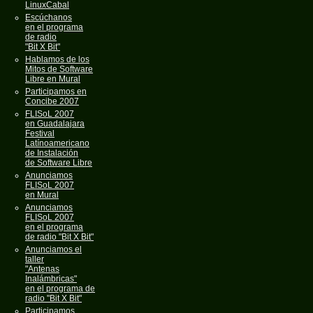
LinuxCabal
Escúchanos
en el programa
de radio
"Bit X Bit"
Hablamos de los
Mitos de Software
Libre en Mural
Participamos en
Concibe 2007
FLISoL 2007
en Guadalajara
Festival
Latínoamericano
de Instalación
de Software Libre
Anunciamos
FLISoL 2007
en Mural
Anunciamos
FLISoL 2007
en el programa
de radio "Bit X Bit"
Anunciamos el
taller
"Antenas
Inalámbricas"
en el programa de
radio "Bit X Bit"
Participamos