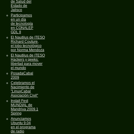
de Salud del
Estado de
Jalisco
Participamos
en un día
de tecnología
en CONALEP
GDL II
El Nautilus de ITESO
Richard Couture,
el lobo tecnológico
por Norma Mendoza
El Nautilus de ITESO
Hackers y geeks:
libertad para mover
el mundo
PosadaCabal
2009
Celebramos el
Nacimiento de
"LinuxCabal
Asociación Civil"
Install Fest
MUNDIAL de
Mandriva 2009.1
Spring
Anunciamos
Ubuntu 9.04
en el programa
de radio