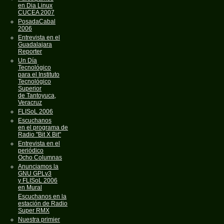
en Dia Linux
CUCEA 2007
PosadaCabal
2006
Entrevista en el
Guadalajara
Reporter
Un Día
Tecnológico
para el Instituto
Tecnológico
Superior
de Tantoyuca,
Veracruz
FLISoL 2006
Escuchanos
en el programa de
Radio "Bit X Bit"
Entrevista en el
periódico
Ocho Columnas
Anunciamos la
GNU GPLv3
y FLISoL 2006
en Mural
Escuchanos en la
estación de Radio
Super RMX
Nuestra primier