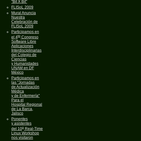
"Bit X Bit"
FLISoL 2009
Mural Anuncia
Nuestra
Celebración de
FLISoL 2009
Participamos en
to
el 4
Congreso
Software Libre
Aplicaciones
Interdisciplinarias
del Colegio de
Ciencias
y Humanidades
UNAM en DF
México
Participamos en
las "Jornadas
de Actualización
Médica
y de Enfermería"
Para el
Hospital Regional
de La Barca,
Jalisco
Ponentes
y asistentes
o
del 10
Real-Time
Linux Workshop
nos visitaron