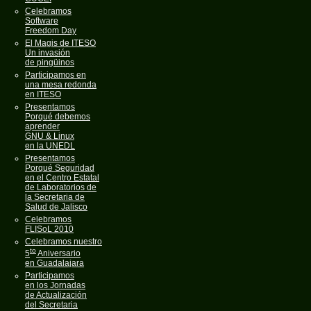
Celebramos
Software
Freedom Day
El Magis de ITESO
Un invasión
de pingüinos
Participamos en
una mesa redonda
en ITESO
Presentamos
Porqué debemos
aprender
GNU & Linux
en la UNEDL
Presentamos
Porqué Seguridad
en el Centro Estatal
de Laboratorios de
la Secretaria de
Salud de Jalisco
Celebramos
FLISoL 2010
Celebramos nuestro
to
5
Aniversario
en Guadalajara
Participamos
en los Jornadas
de Actualización
del Secretaria