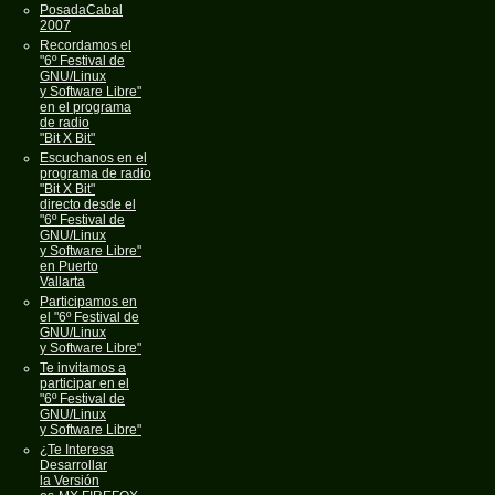
PosadaCabal
2007
Recordamos el
"6º Festival de
GNU/Linux
y Software Libre"
en el programa
de radio
"Bit X Bit"
Escuchanos en el
programa de radio
"Bit X Bit"
directo desde el
"6º Festival de
GNU/Linux
y Software Libre"
en Puerto
Vallarta
Participamos en
el "6º Festival de
GNU/Linux
y Software Libre"
Te invitamos a
participar en el
"6º Festival de
GNU/Linux
y Software Libre"
¿Te Interesa
Desarrollar
la Versión