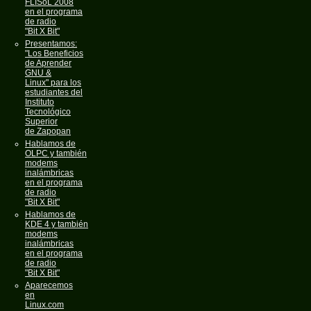
FLISoL 2008
en el programa
de radio
"Bit X Bit"
Presentamos:
"Los Beneficios
de Aprender
GNU &
Linux" para los
estudiantes del
Instituto
Tecnológico
Superior
de Zapopan
Hablamos de
OLPC y también
modems
inalámbricas
en el programa
de radio
"Bit X Bit"
Hablamos de
KDE 4 y también
modems
inalámbricas
en el programa
de radio
"Bit X Bit"
Aparecemos
en
Linux.com