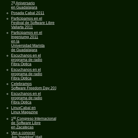
o
7
Aniversario
en Guadalajara
Posada Cabal 2011
Participamos en el
Festival de Software Libre
Vallarta 2011
Participamos en el
Ingeniumg 2011
en la
Universidad Marista
de Guadalajara
Escuchanos en el
programa de radio
Fibra Optica
Escuchanos en el
programa de radio
Fibra Optica
Celebramos
Software Freedom Day 2011
Escuchanos en el
programa de radio
Fibra Optica
LinuxCabal en
Linux Magazine
er
1
Congreso Internacional
de Software Libre
en Zacatecas
Ven a conocer
Jon "maddog" Hall