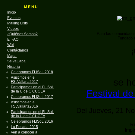
M E N Ú
Inicio
Eventos
Mailing Lists
Videos
Para las comunidade
¿Quiénes Somos?
Fundado e
El FAQ
Wiki
¡
Contáctanos
Mapa
SelvaCabal
Historia
Celebramos FLISoL 2018
Asistimos en el
se ho
FSLVallarta2017
Participamos en el FLISoL
Festival de
de la U de G CUCEA
Celebramos FLISoL 2017
Asistimos en el
FSLVallarta2016
Del Jueves, 21 No
Participamos en el FLISoL
de la U de G CUCEA
Celebramos FLISoL 2016
Ri
La Posada 2015
Imp
Ven a conocer a