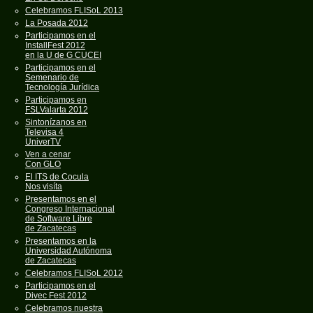
Celebramos FLISoL 2013
La Posada 2012
Participamos en el
InstallFest 2012
en la U de G CUCEI
Participamos en el
Semenario de
Tecnología Jurídica
Participamos en
FSLValarta 2012
Sintonízanos en
Televisa 4
UniverTV
Ven a cenar
Con GLO
El ITS de Cocula
Nos visíta
Presentamos en el
Congreso Internacional
de Software Libre
de Zacatecas
Presentamos en la
Universidad Autónoma
de Zacatecas
Celebramos FLISoL 2012
Participamos en el
Divec Fest 2012
Celebramos nuestra