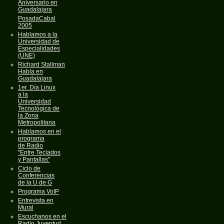
Aniversario en
Guadalajara
PosadaCabal
2005
Hablamos a la
Universidad de
Especialidades
(UNE)
Richard Stallman
Habla en
Guadalajara
1er. Día Linux
a la
Universidad
Tecnológica de
la Zona
Metropolitana
Hablamos en el
programa
de Radio
"Entre Teclados
y Pantallas"
Ciclo de
Conferencias
de la U de G
Programa VoIP
Entrevista en
Mural
Escuchanos en el
Radio Juventud