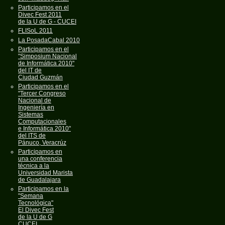
Participamos en el
Divec Fest 2011
de la U de G - CUCEI
FLISoL 2011
La PosadaCabal 2010
Participamos en el
"Simposium Nacional
de Informática 2010"
del IT de
Ciudad Guzmán
Participamos en el
"Tercer Congreso
Nacional de
Ingeniería en
Sistemas
Computacionales
e Informática 2010"
del ITS de
Pánuco, Veracrúz
Participamos en
una conferencia
técnica a la
Universidad Marista
de Guadalajara
Participamos en la
"Semana
Tecnológica"
El Divec Fest
de la U de G
CUCEI