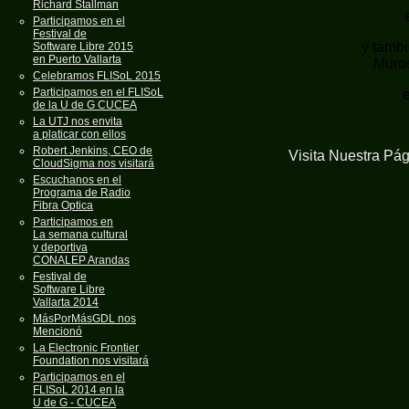
Richard Stallman
Participamos en el
Festival de
y tambi
Software Libre 2015
en Puerto Vallarta
Muros
Celebramos FLISoL 2015
Participamos en el FLISoL
de la U de G CUCEA
La UTJ nos envita
a platicar con ellos
Robert Jenkins, CEO de
Visita Nuestra Pá
CloudSigma nos visitará
Escuchanos en el
Programa de Radio
Fibra Optica
Participamos en
La semana cultural
y deportiva
CONALEP Arandas
Festival de
Software Libre
Vallarta 2014
MásPorMásGDL nos
Mencionó
La Electronic Frontier
Foundation nos visitará
Participamos en el
FLISoL 2014 en la
U de G - CUCEA