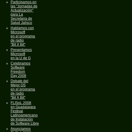
Participamos en
las "Jornadas de
Actualización"
para La
Secretaria de
Salud Jalisco
Hablamos con
Microsoft
en el programa
de radio
"Bit X Bit"
Presentamos
Microsoft
en la U de G
Celebramos
Software
Freedom
Day 2008
Debate del
Mejor OS
en el programa
de radio
"Bit X Bit"
FLISoL 2008
en Guadalajara
Festival
Latínoamericano
de Instalación
de Software Libre
Anunciamos