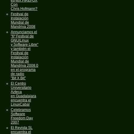
es-MX FIREFOX
Con
Chris Hofmann?
Festival de
Instalación
Mundial de
Mandriva 2008
Annunciamos el
"6º Festival de
GNU/Linux
y Software Libre"
y también el
Festival de
Instalación
Mundial de
Mandriva 2008.0
en el programa
de radio
"Bit X Bit"
El Centro
Universitario
Azteca
en Guadalajara
encuentra el
LinuxCabal
Celebramos
Software
Freedom Day
2007
El Revista SL
encuentra el