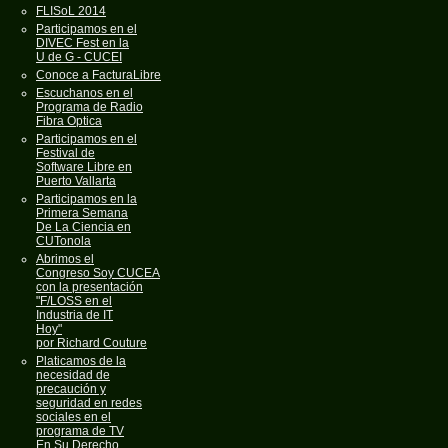
FLISoL 2014
Participamos en el
DIVEC Fest en la
U de G - CUCEI
Conoce a FacturaLibre
Escuchanos en el
Programa de Radio
Fibra Optica
Participamos en el
Festival de
Software Libre en
Puerto Vallarta
Participamos en la
Primera Semana
De La Ciencia en
CUTonola
Abrimos el
Congreso Soy CUCEA
con la presentación
"F/LOSS en el
Industria de IT
Hoy"
por Richard Couture
Platicamos de la
necesidad de
precaución y
seguridad en redes
sociales en el
programa de TV
En Su Derecho