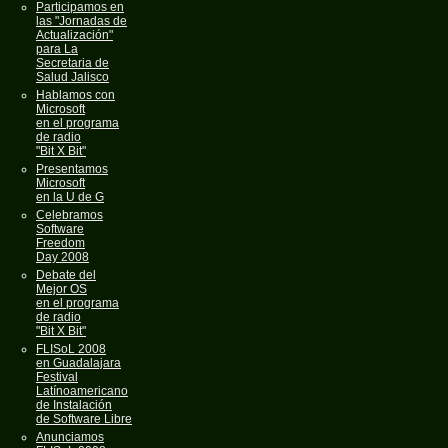
Participamos en
las "Jornadas de
Actualización"
para La
Secretaria de
Salud Jalisco
Hablamos con
Microsoft
en el programa
de radio
"Bit X Bit"
Presentamos
Microsoft
en la U de G
Celebramos
Software
Freedom
Day 2008
Debate del
Mejor OS
en el programa
de radio
"Bit X Bit"
FLISoL 2008
en Guadalajara
Festival
Latínoamericano
de Instalación
de Software Libre
Anunciamos