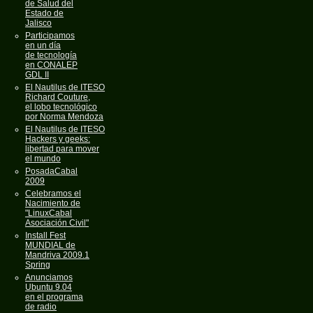
de Salud del
Estado de
Jalisco
Participamos
en un día
de tecnología
en CONALEP
GDL II
El Nautilus de ITESO
Richard Couture,
el lobo tecnológico
por Norma Mendoza
El Nautilus de ITESO
Hackers y geeks:
libertad para mover
el mundo
PosadaCabal
2009
Celebramos el
Nacimiento de
"LinuxCabal
Asociación Civil"
Install Fest
MUNDIAL de
Mandriva 2009.1
Spring
Anunciamos
Ubuntu 9.04
en el programa
de radio