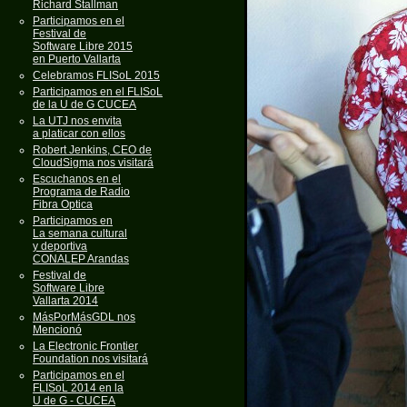
Richard Stallman
Participamos en el
Festival de
Software Libre 2015
en Puerto Vallarta
Celebramos FLISoL 2015
Participamos en el FLISoL
de la U de G CUCEA
La UTJ nos envita
a platicar con ellos
Robert Jenkins, CEO de
CloudSigma nos visitará
Escuchanos en el
Programa de Radio
Fibra Optica
Participamos en
La semana cultural
y deportiva
CONALEP Arandas
Festival de
Software Libre
Vallarta 2014
MásPorMásGDL nos
Mencionó
La Electronic Frontier
Foundation nos visitará
Participamos en el
FLISoL 2014 en la
U de G - CUCEA