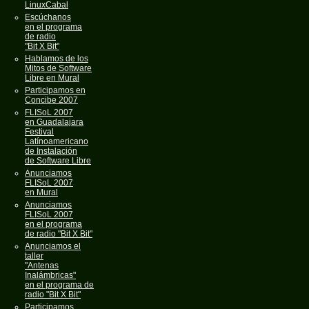
LinuxCabal
Escúchanos
en el programa
de radio
"Bit X Bit"
Hablamos de los
Mitos de Software
Libre en Mural
Participamos en
Concibe 2007
FLISoL 2007
en Guadalajara
Festival
Latínoamericano
de Instalación
de Software Libre
Anunciamos
FLISoL 2007
en Mural
Anunciamos
FLISoL 2007
en el programa
de radio "Bit X Bit"
Anunciamos el
taller
"Antenas
Inalámbricas"
en el programa de
radio "Bit X Bit"
Participamos