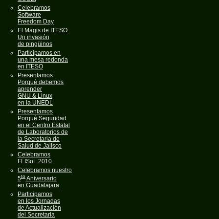
Celebramos
Software
Freedom Day
El Magis de ITESO
Un invasión
de pingüinos
Participamos en
una mesa redonda
en ITESO
Presentamos
Porqué debemos
aprender
GNU & Linux
en la UNEDL
Presentamos
Porqué Seguridad
en el Centro Estatal
de Laboratorios de
la Secretaria de
Salud de Jalisco
Celebramos
FLISoL 2010
Celebramos nuestro
to
5
Aniversario
en Guadalajara
Participamos
en los Jornadas
de Actualización
del Secretaria