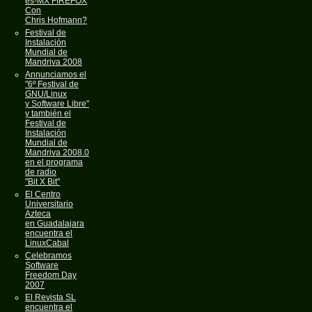
es-MX FIREFOX
Con
Chris Hofmann?
Festival de
Instalación
Mundial de
Mandriva 2008
Annunciamos el
"6º Festival de
GNU/Linux
y Software Libre"
y también el
Festival de
Instalación
Mundial de
Mandriva 2008.0
en el programa
de radio
"Bit X Bit"
El Centro
Universitario
Azteca
en Guadalajara
encuentra el
LinuxCabal
Celebramos
Software
Freedom Day
2007
El Revista SL
encuentra el