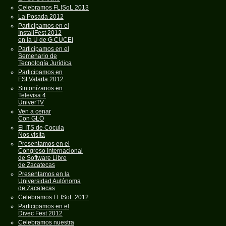
Celebramos FLISoL 2013
La Posada 2012
Participamos en el
InstallFest 2012
en la U de G CUCEI
Participamos en el
Semenario de
Tecnología Jurídica
Participamos en
FSLValarta 2012
Sintonízanos en
Televisa 4
UniverTV
Ven a cenar
Con GLO
El ITS de Cocula
Nos visíta
Presentamos en el
Congreso Internacional
de Software Libre
de Zacatecas
Presentamos en la
Universidad Autónoma
de Zacatecas
Celebramos FLISoL 2012
Participamos en el
Divec Fest 2012
Celebramos nuestra