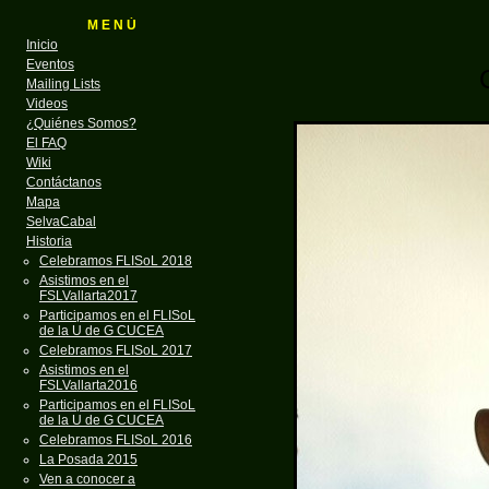
M E N Ú
Inicio
Eventos
Mailing Lists
Videos
¿Quiénes Somos?
El FAQ
Wiki
Contáctanos
Mapa
SelvaCabal
Historia
Celebramos FLISoL 2018
Asistimos en el
FSLVallarta2017
Participamos en el FLISoL
de la U de G CUCEA
Celebramos FLISoL 2017
Asistimos en el
FSLVallarta2016
Participamos en el FLISoL
de la U de G CUCEA
Celebramos FLISoL 2016
La Posada 2015
Ven a conocer a