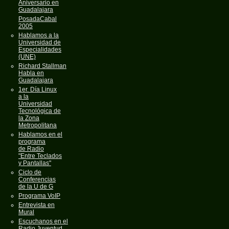
Aniversario en
Guadalajara
PosadaCabal
2005
Hablamos a la
Universidad de
Especialidades
(UNE)
Richard Stallman
Habla en
Guadalajara
1er. Día Linux
a la
Universidad
Tecnológica de
la Zona
Metropolitana
Hablamos en el
programa
de Radio
"Entre Teclados
y Pantallas"
Ciclo de
Conferencias
de la U de G
Programa VoIP
Entrevista en
Mural
Escuchanos en el
Radio Juventud