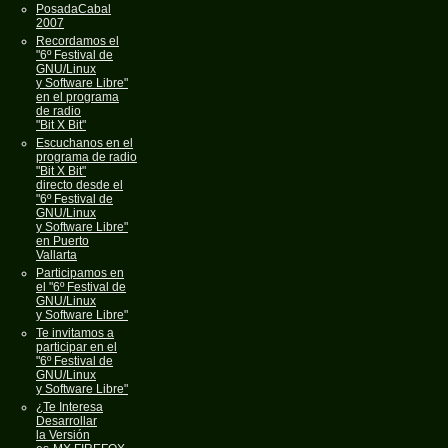
PosadaCabal
2007
Recordamos el
"6º Festival de
GNU/Linux
y Software Libre"
en el programa
de radio
"Bit X Bit"
Escuchanos en el
programa de radio
"Bit X Bit"
directo desde el
"6º Festival de
GNU/Linux
y Software Libre"
en Puerto
Vallarta
Participamos en
el "6º Festival de
GNU/Linux
y Software Libre"
Te invitamos a
participar en el
"6º Festival de
GNU/Linux
y Software Libre"
¿Te Interesa
Desarrollar
la Versión