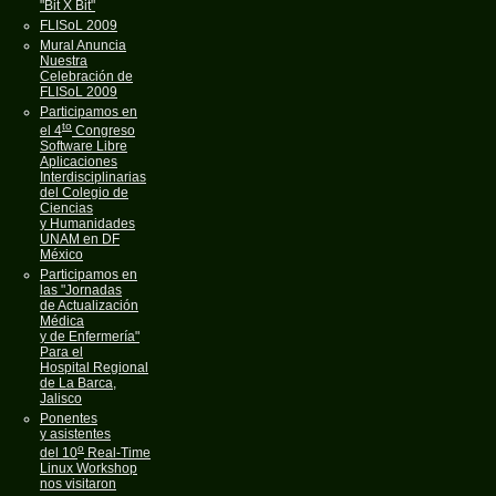
"Bit X Bit"
FLISoL 2009
Mural Anuncia
Nuestra
Celebración de
FLISoL 2009
Participamos en
to
el 4
Congreso
Software Libre
Aplicaciones
Interdisciplinarias
del Colegio de
Ciencias
y Humanidades
UNAM en DF
México
Participamos en
las "Jornadas
de Actualización
Médica
y de Enfermería"
Para el
Hospital Regional
de La Barca,
Jalisco
Ponentes
y asistentes
o
del 10
Real-Time
Linux Workshop
nos visitaron