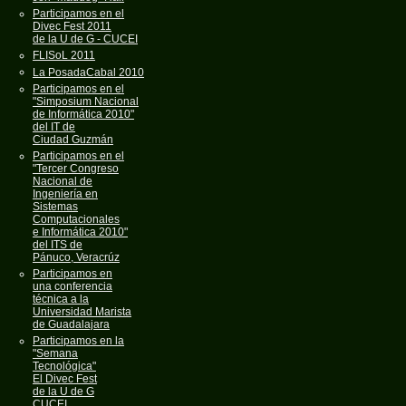
Participamos en el
Divec Fest 2011
de la U de G - CUCEI
FLISoL 2011
La PosadaCabal 2010
Participamos en el
"Simposium Nacional
de Informática 2010"
del IT de
Ciudad Guzmán
Participamos en el
"Tercer Congreso
Nacional de
Ingeniería en
Sistemas
Computacionales
e Informática 2010"
del ITS de
Pánuco, Veracrúz
Participamos en
una conferencia
técnica a la
Universidad Marista
de Guadalajara
Participamos en la
"Semana
Tecnológica"
El Divec Fest
de la U de G
CUCEI