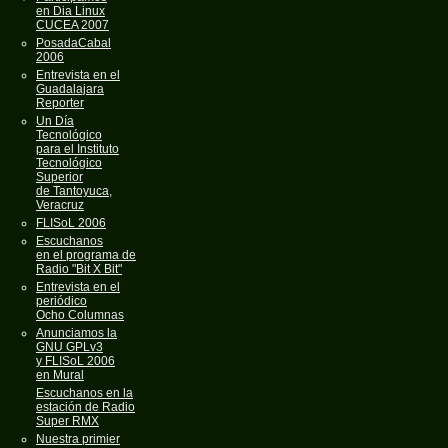
en Dia Linux
CUCEA 2007
PosadaCabal
2006
Entrevista en el
Guadalajara
Reporter
Un Día
Tecnológico
para el Instituto
Tecnológico
Superior
de Tantoyuca,
Veracruz
FLISoL 2006
Escuchanos
en el programa de
Radio "Bit X Bit"
Entrevista en el
periódico
Ocho Columnas
Anunciamos la
GNU GPLv3
y FLISoL 2006
en Mural
Escuchanos en la
estación de Radio
Super RMX
Nuestra primier