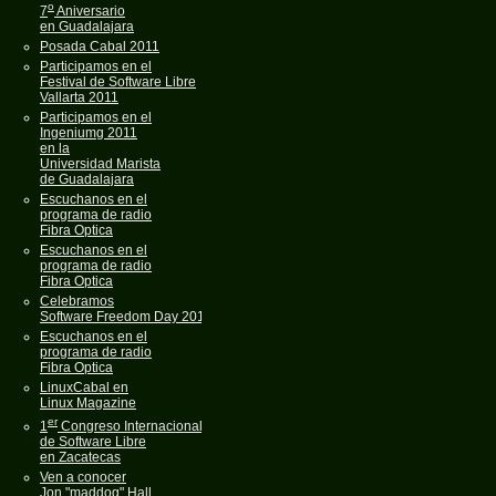
o
7
Aniversario
en Guadalajara
Posada Cabal 2011
Participamos en el
Festival de Software Libre
Vallarta 2011
Participamos en el
Ingeniumg 2011
en la
Universidad Marista
de Guadalajara
Escuchanos en el
programa de radio
Fibra Optica
Escuchanos en el
programa de radio
Fibra Optica
Celebramos
Software Freedom Day 2011
Escuchanos en el
programa de radio
Fibra Optica
LinuxCabal en
Linux Magazine
er
1
Congreso Internacional
de Software Libre
en Zacatecas
Ven a conocer
Jon "maddog" Hall