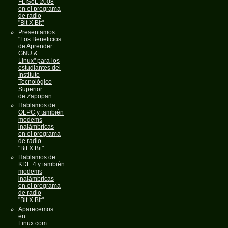
FLISoL 2008
en el programa
de radio
"Bit X Bit"
Presentamos:
"Los Beneficios
de Aprender
GNU &
Linux" para los
estudiantes del
Instituto
Tecnológico
Superior
de Zapopan
Hablamos de
OLPC y también
modems
inalámbricas
en el programa
de radio
"Bit X Bit"
Hablamos de
KDE 4 y también
modems
inalámbricas
en el programa
de radio
"Bit X Bit"
Aparecemos
en
Linux.com