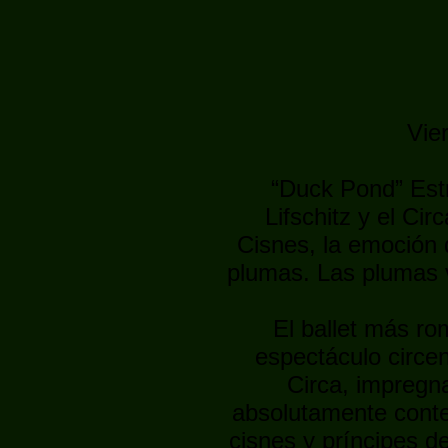
Vie
“Duck Pond” Est
Lifschitz y el Ci
Cisnes, la emoción 
plumas. Las plumas v
El ballet más r
espectáculo circens
Circa, impregn
absolutamente contem
cisnes y príncipes d