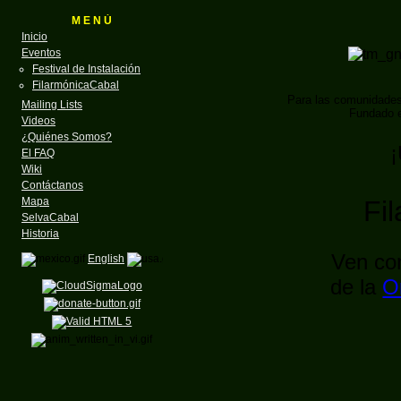
M E N Ú
Inicio
Eventos
Festival de Instalación
FilarmónicaCabal
Para las comunidade
Mailing Lists
Fundado e
Videos
¿Quiénes Somos?
¡
El FAQ
Wiki
Contáctanos
Mapa
Fi
SelvaCabal
Historia
Ven con
English
de la
O