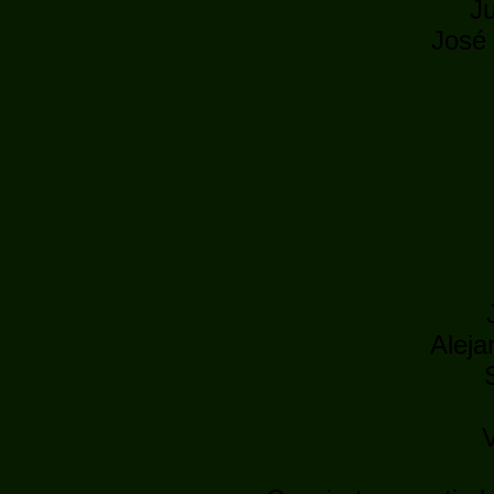
J
José 
Aleja