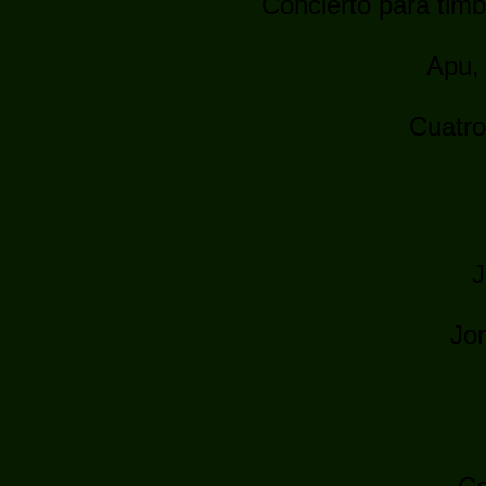
Concierto para timb
Apu,
Cuatro
J
Jor