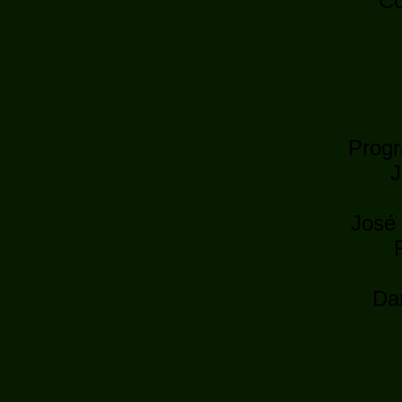
Co
Progr
J
José 
Da