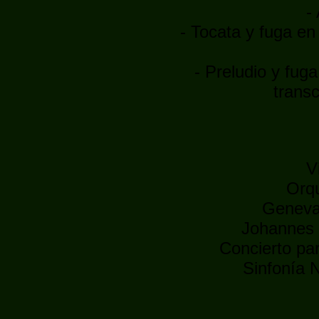
-
- Tocata y fuga e
- Preludio y fu
trans
V
Orqu
Geneva 
Johannes W
Concierto pa
Sinfonía 