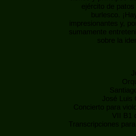
ejército de patos
burlesco. ¡Ha
impresionantes y, po
sumamente entretenid
sobre la id
J
Orqu
Santiag
José Luis C
Concierto para viol
VII B1 
Transcripciones par