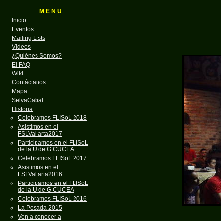
M E N Ú
Inicio
Eventos
Mailing Lists
Videos
¿Quiénes Somos?
El FAQ
Wiki
Contáctanos
Mapa
SelvaCabal
Historia
Celebramos FLISoL 2018
Asistimos en el
FSLVallarta2017
Participamos en el FLISoL
de la U de G CUCEA
Celebramos FLISoL 2017
Asistimos en el
FSLVallarta2016
Participamos en el FLISoL
de la U de G CUCEA
Celebramos FLISoL 2016
La Posada 2015
Ven a conocer a