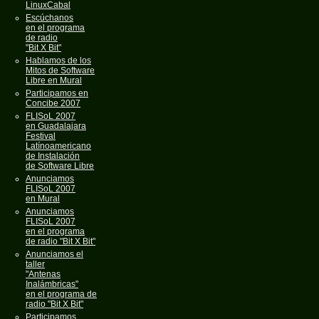
LinuxCabal
Escúchanos
en el programa
de radio
"Bit X Bit"
Hablamos de los
Mitos de Software
Libre en Mural
Participamos en
Concibe 2007
FLISoL 2007
en Guadalajara
Festival
Latínoamericano
de Instalación
de Software Libre
Anunciamos
FLISoL 2007
en Mural
Anunciamos
FLISoL 2007
en el programa
de radio "Bit X Bit"
Anunciamos el
taller
"Antenas
Inalámbricas"
en el programa de
radio "Bit X Bit"
Participamos