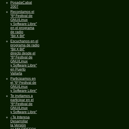
PosadaCabal
2007
Recordamos el
"6º Festival de
GNU/Linux
y Software Libre"
en el programa
de radio
"Bit X Bit"
Escuchanos en el
programa de radio
"Bit X Bit"
directo desde el
"6º Festival de
GNU/Linux
y Software Libre"
en Puerto
Vallarta
Participamos en
el "6º Festival de
GNU/Linux
y Software Libre"
Te invitamos a
participar en el
"6º Festival de
GNU/Linux
y Software Libre"
¿Te Interesa
Desarrollar
la Versión