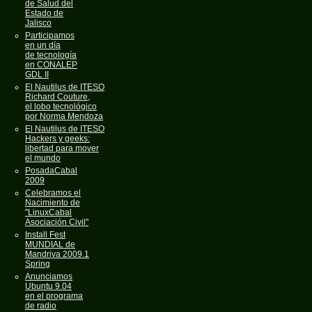
de Salud del
Estado de
Jalisco
Participamos
en un día
de tecnología
en CONALEP
GDL II
El Nautilus de ITESO
Richard Couture,
el lobo tecnológico
por Norma Mendoza
El Nautilus de ITESO
Hackers y geeks:
libertad para mover
el mundo
PosadaCabal
2009
Celebramos el
Nacimiento de
"LinuxCabal
Asociación Civil"
Install Fest
MUNDIAL de
Mandriva 2009.1
Spring
Anunciamos
Ubuntu 9.04
en el programa
de radio