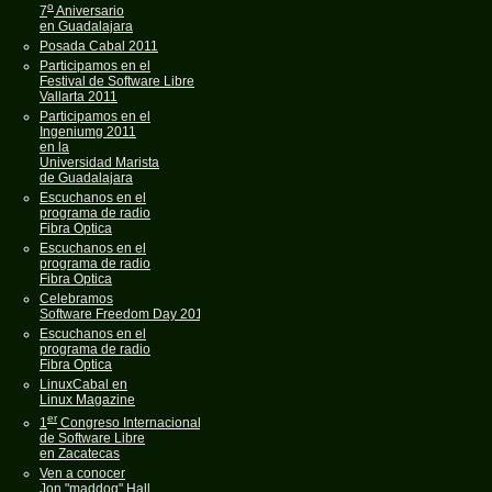
o
7
Aniversario
en Guadalajara
Posada Cabal 2011
Participamos en el
Festival de Software Libre
Vallarta 2011
Participamos en el
Ingeniumg 2011
en la
Universidad Marista
de Guadalajara
Escuchanos en el
programa de radio
Fibra Optica
Escuchanos en el
programa de radio
Fibra Optica
Celebramos
Software Freedom Day 2011
Escuchanos en el
programa de radio
Fibra Optica
LinuxCabal en
Linux Magazine
er
1
Congreso Internacional
de Software Libre
en Zacatecas
Ven a conocer
Jon "maddog" Hall