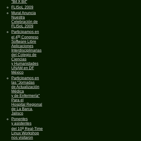
"Bit X Bit"
FLISoL 2009
Mural Anuncia
Nuestra
Celebración de
FLISoL 2009
Participamos en
to
el 4
Congreso
Software Libre
Aplicaciones
Interdisciplinarias
del Colegio de
Ciencias
y Humanidades
UNAM en DF
México
Participamos en
las "Jornadas
de Actualización
Médica
y de Enfermería"
Para el
Hospital Regional
de La Barca,
Jalisco
Ponentes
y asistentes
o
del 10
Real-Time
Linux Workshop
nos visitaron