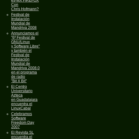
es-MX FIREFOX
Con
Chris Hofmann?
Festival de
Instalación
Mundial de
Mandriva 2008
Annunciamos el
"6º Festival de
GNU/Linux
y Software Libre"
y también el
Festival de
Instalación
Mundial de
Mandriva 2008.0
en el programa
de radio
"Bit X Bit"
El Centro
Universitario
Azteca
en Guadalajara
encuentra el
LinuxCabal
Celebramos
Software
Freedom Day
2007
El Revista SL
encuentra el