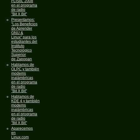
FLISoL 2008
en el programa
de radio
"Bit X Bit"
Presentamos:
"Los Beneficios
de Aprender
GNU &
Linux" para los
estudiantes del
Instituto
Tecnológico
Superior
de Zapopan
Hablamos de
OLPC y también
modems
inalámbricas
en el programa
de radio
"Bit X Bit"
Hablamos de
KDE 4 y también
modems
inalámbricas
en el programa
de radio
"Bit X Bit"
Aparecemos
en
Linux.com