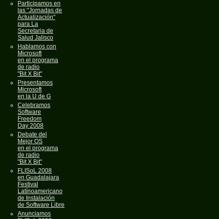
Participamos en
las "Jornadas de
Actualización"
para La
Secretaria de
Salud Jalisco
Hablamos con
Microsoft
en el programa
de radio
"Bit X Bit"
Presentamos
Microsoft
en la U de G
Celebramos
Software
Freedom
Day 2008
Debate del
Mejor OS
en el programa
de radio
"Bit X Bit"
FLISoL 2008
en Guadalajara
Festival
Latínoamericano
de Instalación
de Software Libre
Anunciamos