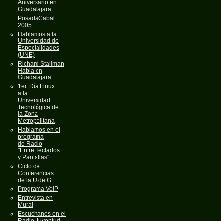
Aniversario en
Guadalajara
PosadaCabal
2005
Hablamos a la
Universidad de
Especialidades
(UNE)
Richard Stallman
Habla en
Guadalajara
1er. Día Linux
a la
Universidad
Tecnológica de
la Zona
Metropolitana
Hablamos en el
programa
de Radio
"Entre Teclados
y Pantallas"
Ciclo de
Conferencias
de la U de G
Programa VoIP
Entrevista en
Mural
Escuchanos en el
Radio Juventud