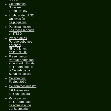
Celebramos
Software
Freedom Day
El Magis de ITESO
Un invasión
de pingüinos
Participamos en
una mesa redonda
en ITESO
Presentamos
Porqué debemos
aprender
GNU & Linux
en la UNEDL
Presentamos
Porqué Seguridad
en el Centro Estatal
de Laboratorios de
la Secretaria de
Salud de Jalisco
Celebramos
FLISoL 2010
Celebramos nuestro
to
5
Aniversario
en Guadalajara
Participamos
en los Jornadas
de Actualización
del Secretaria