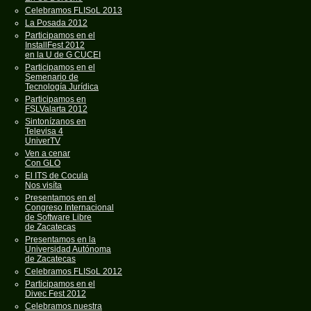
Celebramos FLISoL 2013
La Posada 2012
Participamos en el
InstallFest 2012
en la U de G CUCEI
Participamos en el
Semenario de
Tecnología Jurídica
Participamos en
FSLValarta 2012
Sintonízanos en
Televisa 4
UniverTV
Ven a cenar
Con GLO
El ITS de Cocula
Nos visíta
Presentamos en el
Congreso Internacional
de Software Libre
de Zacatecas
Presentamos en la
Universidad Autónoma
de Zacatecas
Celebramos FLISoL 2012
Participamos en el
Divec Fest 2012
Celebramos nuestra