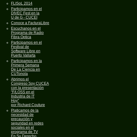
FLISoL 2014
Participamos en el
DIVEC Fest en la
U de G - CUCEI
Conoce a FacturaLibre
Escuchanos en el
Programa de Radio
Fibra Optica
Participamos en el
Festival de
Software Libre en
Puerto Vallarta
Participamos en la
Primera Semana
De La Ciencia en
CUTonola
Abrimos el
Congreso Soy CUCEA
con la presentación
"F/LOSS en el
Industria de IT
Hoy"
por Richard Couture
Platicamos de la
necesidad de
precaución y
seguridad en redes
sociales en el
programa de TV
En Su Derecho