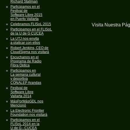
Richard Stallman
Participamos en el
Festival de
Software Libre 2015
en Puerto Vallarta
Celebramos FLISoL 2015
Visita Nuestra Pá
Participamos en el FLISoL
de la U de G CUCEA
La UTJ nos envita
a platicar con ellos
Robert Jenkins, CEO de
CloudSigma nos visitará
Escuchanos en el
Programa de Radio
Fibra Optica
Participamos en
La semana cultural
y deportiva
CONALEP Arandas
Festival de
Software Libre
Vallarta 2014
MásPorMásGDL nos
Mencionó
La Electronic Frontier
Foundation nos visitará
Participamos en el
FLISoL 2014 en la
U de G - CUCEA