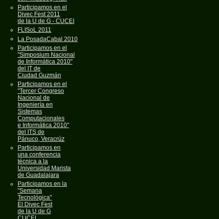
Participamos en el
Divec Fest 2011
de la U de G - CUCEI
FLISoL 2011
La PosadaCabal 2010
Participamos en el
"Simposium Nacional
de Informática 2010"
del IT de
Ciudad Guzmán
Participamos en el
"Tercer Congreso
Nacional de
Ingeniería en
Sistemas
Computacionales
e Informática 2010"
del ITS de
Pánuco, Veracrúz
Participamos en
una conferencia
técnica a la
Universidad Marista
de Guadalajara
Participamos en la
"Semana
Tecnológica"
El Divec Fest
de la U de G
CUCEI