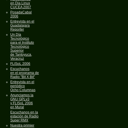
en Dia Linux
CUCEA 2007
PosadaCabal
2006
Entrevista en el
Guadalajara
Reporter
Un Día
Tecnológico
para el Instituto
Tecnológico
Superior
de Tantoyuca,
Veracruz
FLISoL 2006
Escuchanos
en el programa de
Radio "Bit X Bit"
Entrevista en el
periódico
Ocho Columnas
Anunciamos la
GNU GPLv3
y FLISoL 2006
en Mural
Escuchanos en la
estación de Radio
Super RMX
Nuestra primier