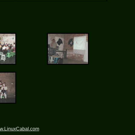
alar un copia de Ubuntu 6.06 a todos los estudiantes.
ww.LinuxCabal.com