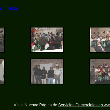
LO
y a
Redux
por sus participaciónes en este programa y también por reg
( Click en una foto para ver mas )
Visita Nuestra Página de
Servicios Comerciales en w