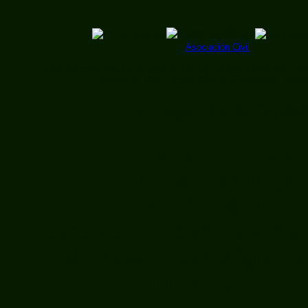
Asociación Civil
Para las comunidades de GNU & Linux y FLOSS (Free/Libre y Op
Fundado en 1996. Desde 2004 en Guadalajara, Jalis
¡Un Lugar Donde Confiar
LinuxCabal Presen
Un Dia Tecnológic
de GNU & Linux
para los estudiantes y ma
el Instituto Tecnológico 
de Tantoyuca, Verac