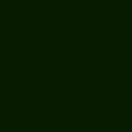
en Source Software)
co México
!
ta
o
estros de
Superior
ruz