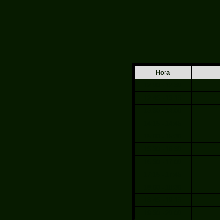
Hora
12:00 - 12:30
12:45 - 13:15
13:30 - 14:00
14:15 - 14:45
15:00 - 15:30
15:30 - 16:30
16:30 - 17:00
17:15 - 17:45
18:00 - 18:30
18:45 - 19:15
19:30 - 20:00