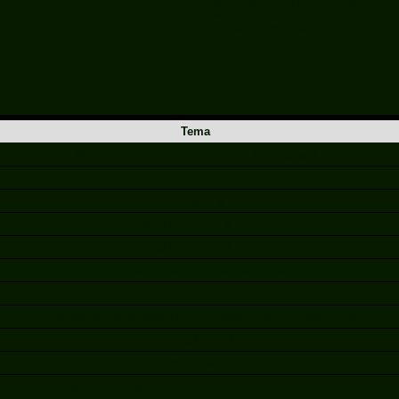
En las instalaciones de LinuxCabal,
el Martes, 20 de Junio del 2006
de las 12 pm a las 8 pm.
Programa
Tema
Bienvenido, Orientación, ¿Que es LinuxCabal?
¿Que es Linux?
¿Que son "Free Software" y "Open Source"?
¿Porque usar GNU & Linux?
¿Que es un GUL?
Comida - El famoso SpaghettiCabal
Rifa
¿Como es posible ganar dinero con "Software Libre" y "Open Source"?
Seguridad en redes
Entornos Gráficos
La realidad del Software Libre en México visto desde la industria