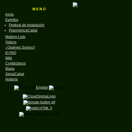
M E N Ú
Inicio
Eventos
Festival de Instalación
FilarmónicaCabal
Mailing Lists
Videos
¿Quiénes Somos?
El FAQ
Wiki
Contáctanos
Mapa
SelvaCabal
Historia
English