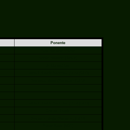
Ponente
Abel Ramirez (Nova)
Adrián Navarro (Janux)
Dr. Donald Carr
Felipe Eduardo Sanchez (Izto) (GLO)
Bernardo Mejia (Xanatos) (GLO)
Felipe Eduardo Sanchez (Izto) (GLO)
Cristian Trujillo
Bernardo Mejia (Xanatos) (GLO)
Pieter Baay (M31)