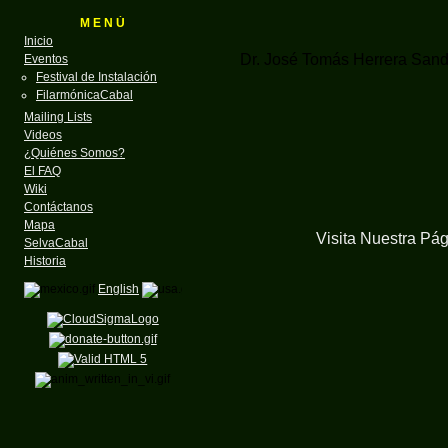
M E N Ú
Inicio
Dr. José Tomás Herrera Sand
Eventos
Festival de Instalación
FilarmónicaCabal
Mailing Lists
Videos
¿Quiénes Somos?
El FAQ
Wiki
Contáctanos
Mapa
Visita Nuestra Pá
SelvaCabal
Historia
English