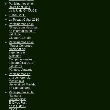
Participamos en el
Divec Fest 2011
de la U de G - CUCEI
FLISoL 2011
La PosadaCabal 2010
Participamos en el
"Simposium Nacional
de Informática 2010"
del IT de
Ciudad Guzmán
Participamos en el
"Tercer Congreso
Nacional de
Ingeniería en
Sistemas
Computacionales
e Informática 2010"
del ITS de
Pánuco, Veracrúz
Participamos en
una conferencia
técnica a la
Universidad Marista
de Guadalajara
Participamos en la
"Semana
Tecnológica"
El Divec Fest
de la U de G
CUCEI