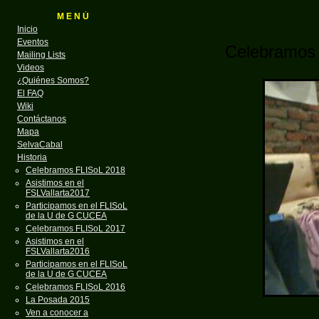
M E N Ú
Inicio
Eventos
Celebramos 
Mailing Lists
Videos
¿Quiénes Somos?
El FAQ
Wiki
Contáctanos
Mapa
SelvaCabal
Historia
Celebramos FLISoL 2018
Asistimos en el
FSLVallarta2017
Participamos en el FLISoL
de la U de G CUCEA
Celebramos FLISoL 2017
Asistimos en el
FSLVallarta2016
Participamos en el FLISoL
de la U de G CUCEA
Celebramos FLISoL 2016
La Posada 2015
Ven a conocer a