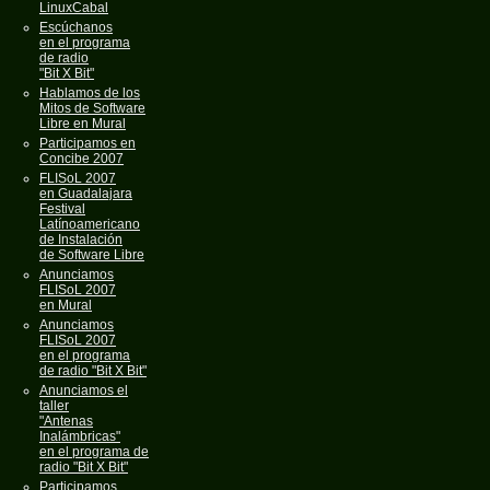
LinuxCabal
Escúchanos
en el programa
de radio
"Bit X Bit"
Hablamos de los
Mitos de Software
Libre en Mural
Participamos en
Concibe 2007
FLISoL 2007
en Guadalajara
Festival
Latínoamericano
de Instalación
de Software Libre
Anunciamos
FLISoL 2007
en Mural
Anunciamos
FLISoL 2007
en el programa
de radio "Bit X Bit"
Anunciamos el
taller
"Antenas
Inalámbricas"
en el programa de
radio "Bit X Bit"
Participamos