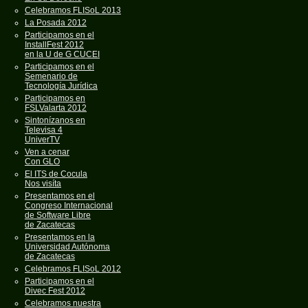
Celebramos FLISoL 2013
La Posada 2012
Participamos en el
InstallFest 2012
en la U de G CUCEI
Participamos en el
Semenario de
Tecnología Jurídica
Participamos en
FSLValarta 2012
Sintonízanos en
Televisa 4
UniverTV
Ven a cenar
Con GLO
El ITS de Cocula
Nos visíta
Presentamos en el
Congreso Internacional
de Software Libre
de Zacatecas
Presentamos en la
Universidad Autónoma
de Zacatecas
Celebramos FLISoL 2012
Participamos en el
Divec Fest 2012
Celebramos nuestra