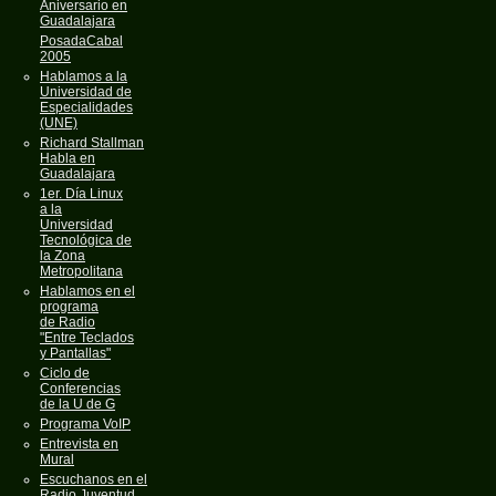
Aniversario en
Guadalajara
PosadaCabal
2005
Hablamos a la
Universidad de
Especialidades
(UNE)
Richard Stallman
Habla en
Guadalajara
1er. Día Linux
a la
Universidad
Tecnológica de
la Zona
Metropolitana
Hablamos en el
programa
de Radio
"Entre Teclados
y Pantallas"
Ciclo de
Conferencias
de la U de G
Programa VoIP
Entrevista en
Mural
Escuchanos en el
Radio Juventud