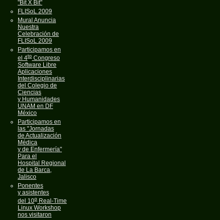
"Bit X Bit"
FLISoL 2009
Mural Anuncia
Nuestra
Celebración de
FLISoL 2009
Participamos en
to
el 4
Congreso
Software Libre
Aplicaciones
Interdisciplinarias
del Colegio de
Ciencias
y Humanidades
UNAM en DF
México
Participamos en
las "Jornadas
de Actualización
Médica
y de Enfermería"
Para el
Hospital Regional
de La Barca,
Jalisco
Ponentes
y asistentes
o
del 10
Real-Time
Linux Workshop
nos visitaron