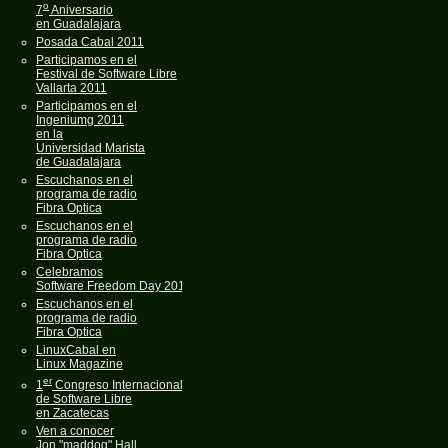
o
7
Aniversario
en Guadalajara
Posada Cabal 2011
Participamos en el
Festival de Software Libre
Vallarta 2011
Participamos en el
Ingeniumg 2011
en la
Universidad Marista
de Guadalajara
Escuchanos en el
programa de radio
Fibra Optica
Escuchanos en el
programa de radio
Fibra Optica
Celebramos
Software Freedom Day 2011
Escuchanos en el
programa de radio
Fibra Optica
LinuxCabal en
Linux Magazine
er
1
Congreso Internacional
de Software Libre
en Zacatecas
Ven a conocer
Jon "maddog" Hall