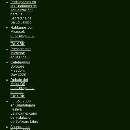
Participamos en
las "Jornadas de
Actualización"
para La
Secretaria de
Salud Jalisco
Hablamos con
Microsoft
en el programa
de radio
"Bit X Bit"
Presentamos
Microsoft
en la U de G
Celebramos
Software
Freedom
Day 2008
Debate del
Mejor OS
en el programa
de radio
"Bit X Bit"
FLISoL 2008
en Guadalajara
Festival
Latínoamericano
de Instalación
de Software Libre
Anunciamos