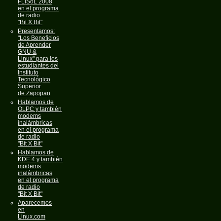
FLISoL 2008
en el programa
de radio
"Bit X Bit"
Presentamos:
"Los Beneficios
de Aprender
GNU &
Linux" para los
estudiantes del
Instituto
Tecnológico
Superior
de Zapopan
Hablamos de
OLPC y también
modems
inalámbricas
en el programa
de radio
"Bit X Bit"
Hablamos de
KDE 4 y también
modems
inalámbricas
en el programa
de radio
"Bit X Bit"
Aparecemos
en
Linux.com