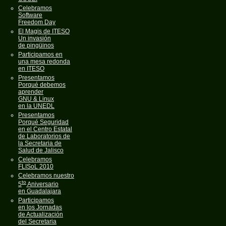
Celebramos
Software
Freedom Day
El Magis de ITESO
Un invasión
de pingüinos
Participamos en
una mesa redonda
en ITESO
Presentamos
Porqué debemos
aprender
GNU & Linux
en la UNEDL
Presentamos
Porqué Seguridad
en el Centro Estatal
de Laboratorios de
la Secretaria de
Salud de Jalisco
Celebramos
FLISoL 2010
Celebramos nuestro
to
5
Aniversario
en Guadalajara
Participamos
en los Jornadas
de Actualización
del Secretaria