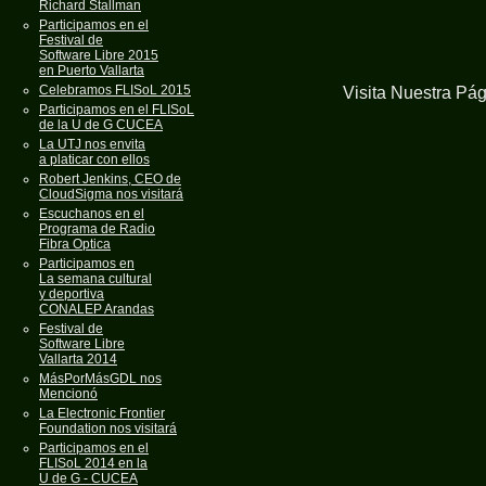
Richard Stallman
Participamos en el
Festival de
Software Libre 2015
en Puerto Vallarta
Celebramos FLISoL 2015
Visita Nuestra Pá
Participamos en el FLISoL
de la U de G CUCEA
La UTJ nos envita
a platicar con ellos
Robert Jenkins, CEO de
CloudSigma nos visitará
Escuchanos en el
Programa de Radio
Fibra Optica
Participamos en
La semana cultural
y deportiva
CONALEP Arandas
Festival de
Software Libre
Vallarta 2014
MásPorMásGDL nos
Mencionó
La Electronic Frontier
Foundation nos visitará
Participamos en el
FLISoL 2014 en la
U de G - CUCEA