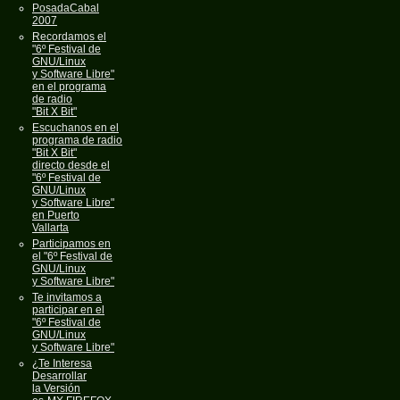
PosadaCabal
2007
Recordamos el
"6º Festival de
GNU/Linux
y Software Libre"
en el programa
de radio
"Bit X Bit"
Escuchanos en el
programa de radio
"Bit X Bit"
directo desde el
"6º Festival de
GNU/Linux
y Software Libre"
en Puerto
Vallarta
Participamos en
el "6º Festival de
GNU/Linux
y Software Libre"
Te invitamos a
participar en el
"6º Festival de
GNU/Linux
y Software Libre"
¿Te Interesa
Desarrollar
la Versión