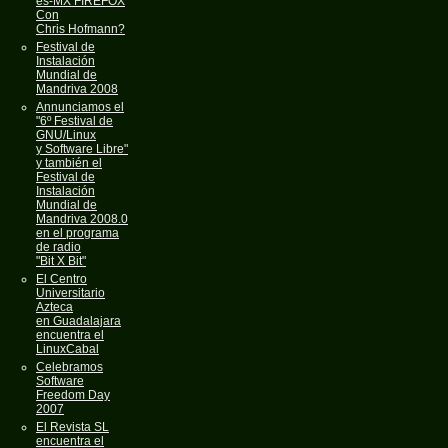
es-MX FIREFOX
Con
Chris Hofmann?
Festival de
Instalación
Mundial de
Mandriva 2008
Annunciamos el
"6º Festival de
GNU/Linux
y Software Libre"
y también el
Festival de
Instalación
Mundial de
Mandriva 2008.0
en el programa
de radio
"Bit X Bit"
El Centro
Universitario
Azteca
en Guadalajara
encuentra el
LinuxCabal
Celebramos
Software
Freedom Day
2007
El Revista SL
encuentra el