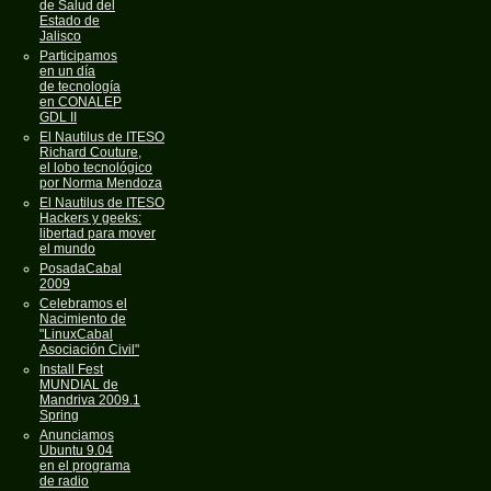
de Salud del
Estado de
Jalisco
Participamos
en un día
de tecnología
en CONALEP
GDL II
El Nautilus de ITESO
Richard Couture,
el lobo tecnológico
por Norma Mendoza
El Nautilus de ITESO
Hackers y geeks:
libertad para mover
el mundo
PosadaCabal
2009
Celebramos el
Nacimiento de
"LinuxCabal
Asociación Civil"
Install Fest
MUNDIAL de
Mandriva 2009.1
Spring
Anunciamos
Ubuntu 9.04
en el programa
de radio