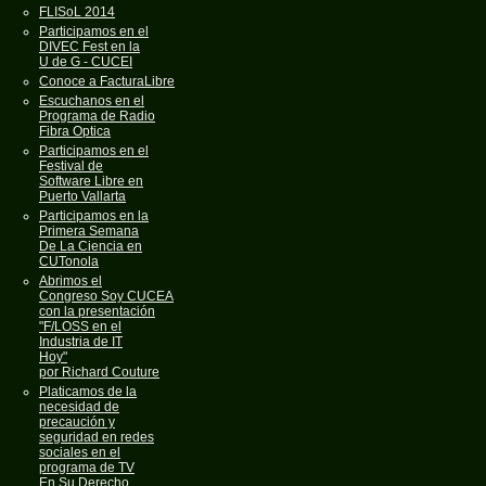
FLISoL 2014
Participamos en el
DIVEC Fest en la
U de G - CUCEI
Conoce a FacturaLibre
Escuchanos en el
Programa de Radio
Fibra Optica
Participamos en el
Festival de
Software Libre en
Puerto Vallarta
Participamos en la
Primera Semana
De La Ciencia en
CUTonola
Abrimos el
Congreso Soy CUCEA
con la presentación
"F/LOSS en el
Industria de IT
Hoy"
por Richard Couture
Platicamos de la
necesidad de
precaución y
seguridad en redes
sociales en el
programa de TV
En Su Derecho