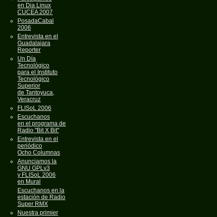
en Dia Linux
CUCEA 2007
PosadaCabal
2006
Entrevista en el
Guadalajara
Reporter
Un Día
Tecnológico
para el Instituto
Tecnológico
Superior
de Tantoyuca,
Veracruz
FLISoL 2006
Escuchanos
en el programa de
Radio "Bit X Bit"
Entrevista en el
periódico
Ocho Columnas
Anunciamos la
GNU GPLv3
y FLISoL 2006
en Mural
Escuchanos en la
estación de Radio
Super RMX
Nuestra primier