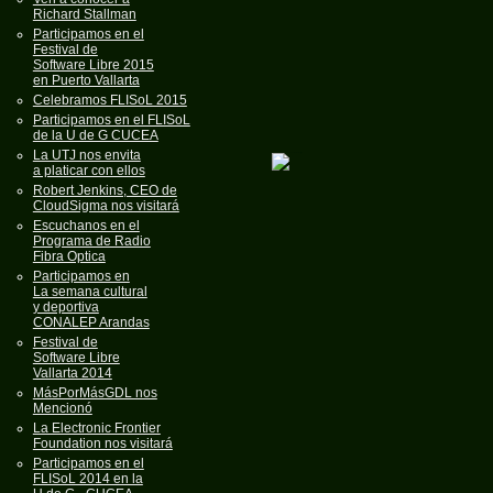
Richard Stallman
Participamos en el
Festival de
Software Libre 2015
en Puerto Vallarta
Celebramos FLISoL 2015
Participamos en el FLISoL
de la U de G CUCEA
La UTJ nos envita
a platicar con ellos
Robert Jenkins, CEO de
CloudSigma nos visitará
Escuchanos en el
Programa de Radio
Fibra Optica
Participamos en
La semana cultural
y deportiva
CONALEP Arandas
Festival de
Software Libre
Vallarta 2014
MásPorMásGDL nos
Mencionó
La Electronic Frontier
Foundation nos visitará
Participamos en el
FLISoL 2014 en la