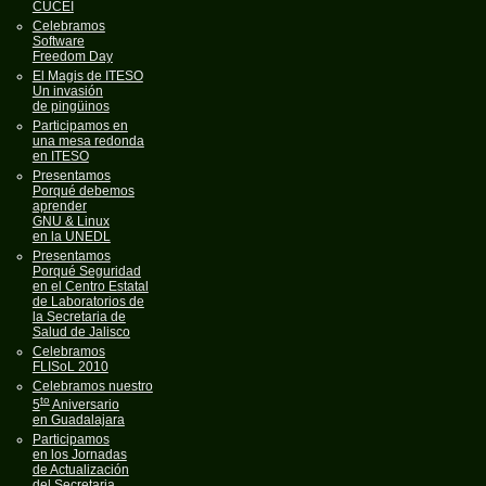
CUCEI
Celebramos
Software
Freedom Day
El Magis de ITESO
Un invasión
de pingüinos
Participamos en
una mesa redonda
en ITESO
Presentamos
Porqué debemos
aprender
GNU & Linux
en la UNEDL
Presentamos
Porqué Seguridad
en el Centro Estatal
de Laboratorios de
la Secretaria de
Salud de Jalisco
Celebramos
FLISoL 2010
Celebramos nuestro
to
5
Aniversario
en Guadalajara
Participamos
en los Jornadas
de Actualización
del Secretaria