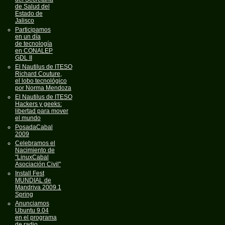
de Salud del
Estado de
Jalisco
Participamos
en un día
de tecnología
en CONALEP
GDL II
El Nautilus de ITESO
Richard Couture,
el lobo tecnológico
por Norma Mendoza
El Nautilus de ITESO
Hackers y geeks:
libertad para mover
el mundo
PosadaCabal
2009
Celebramos el
Nacimiento de
"LinuxCabal
Asociación Civil"
Install Fest
MUNDIAL de
Mandriva 2009.1
Spring
Anunciamos
Ubuntu 9.04
en el programa
de radio