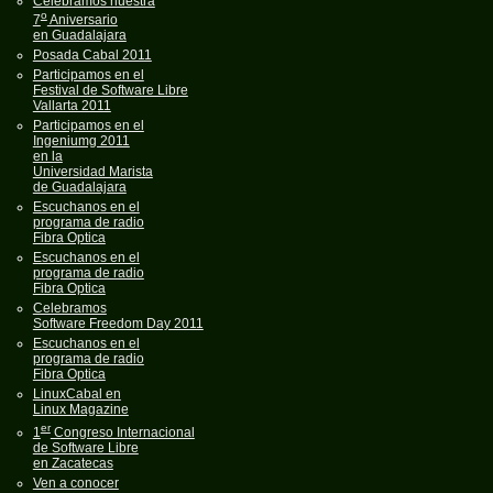
Celebramos nuestra
o
7
Aniversario
en Guadalajara
Posada Cabal 2011
Participamos en el
Festival de Software Libre
Vallarta 2011
Participamos en el
Ingeniumg 2011
en la
Universidad Marista
de Guadalajara
Escuchanos en el
programa de radio
Fibra Optica
Escuchanos en el
programa de radio
Fibra Optica
Celebramos
Software Freedom Day 2011
Escuchanos en el
programa de radio
Fibra Optica
LinuxCabal en
Linux Magazine
er
1
Congreso Internacional
de Software Libre
en Zacatecas
Ven a conocer