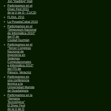
Jon "maddog" Hall
Participamos en el
Divec Fest 2011
de la U de G - CUCEI
FLISoL 2011
La PosadaCabal 2010
Participamos en el
"Simposium Nacional
de Informática 2010"
del IT de
Ciudad Guzmán
Participamos en el
"Tercer Congreso
Nacional de
Ingeniería en
Sistemas
Computacionales
e Informática 2010"
del ITS de
Pánuco, Veracrúz
Participamos en
una conferencia
técnica a la
Universidad Marista
de Guadalajara
Participamos en la
"Semana
Tecnológica"
El Divec Fest
de la U de G