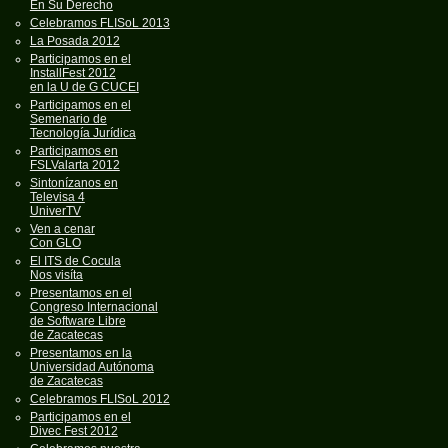
En Su Derecho
Celebramos FLISoL 2013
La Posada 2012
Participamos en el
InstallFest 2012
en la U de G CUCEI
Participamos en el
Semenario de
Tecnología Jurídica
Participamos en
FSLValarta 2012
Sintonízanos en
Televisa 4
UniverTV
Ven a cenar
Con GLO
El ITS de Cocula
Nos visíta
Presentamos en el
Congreso Internacional
de Software Libre
de Zacatecas
Presentamos en la
Universidad Autónoma
de Zacatecas
Celebramos FLISoL 2012
Participamos en el
Divec Fest 2012