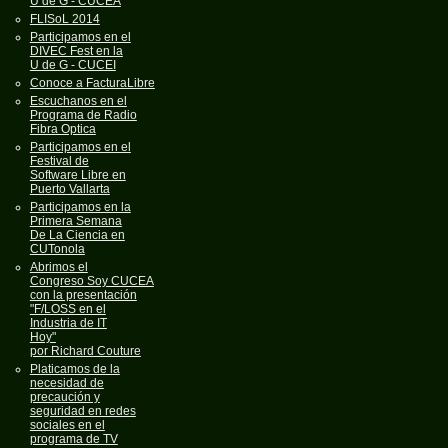
U de G - CUCEA
FLISoL 2014
Participamos en el
DIVEC Fest en la
U de G - CUCEI
Conoce a FacturaLibre
Escuchanos en el
Programa de Radio
Fibra Optica
Participamos en el
Festival de
Software Libre en
Puerto Vallarta
Participamos en la
Primera Semana
De La Ciencia en
CUTonola
Abrimos el
Congreso Soy CUCEA
con la presentación
"F/LOSS en el
Industria de IT
Hoy"
por Richard Couture
Platicamos de la
necesidad de
precaución y
seguridad en redes
sociales en el
programa de TV