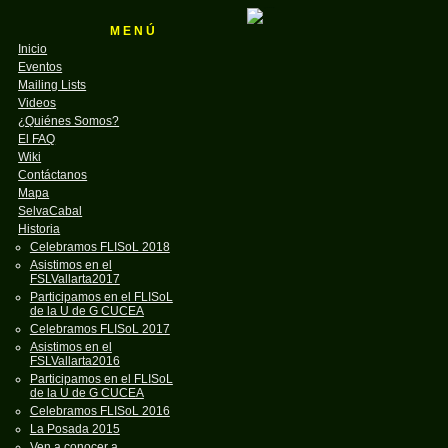
M E N Ú
Inicio
Eventos
Mailing Lists
Videos
¿Quiénes Somos?
El FAQ
Wiki
Contáctanos
Mapa
SelvaCabal
Historia
Celebramos FLISoL 2018
Asistimos en el
FSLVallarta2017
Participamos en el FLISoL
de la U de G CUCEA
Celebramos FLISoL 2017
Asistimos en el
FSLVallarta2016
Participamos en el FLISoL
de la U de G CUCEA
Celebramos FLISoL 2016
La Posada 2015
Ven a conocer a