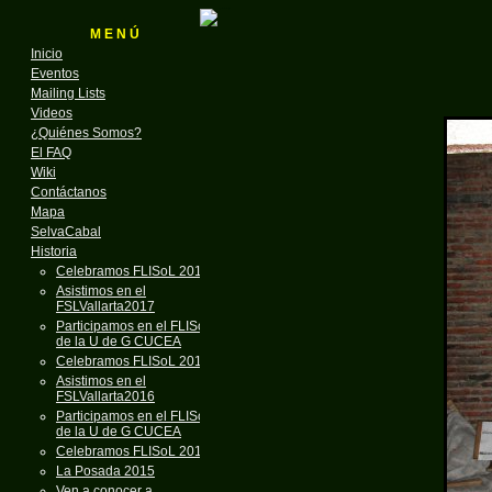
M E N Ú
Inicio
Eventos
Mailing Lists
Videos
¿Quiénes Somos?
El FAQ
Wiki
Contáctanos
Mapa
SelvaCabal
Historia
Celebramos FLISoL 2018
Asistimos en el
FSLVallarta2017
Participamos en el FLISoL
de la U de G CUCEA
Celebramos FLISoL 2017
Asistimos en el
FSLVallarta2016
Participamos en el FLISoL
de la U de G CUCEA
Celebramos FLISoL 2016
La Posada 2015
Ven a conocer a