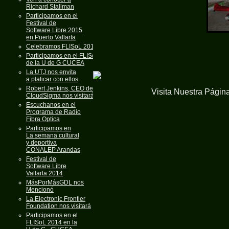
Richard Stallman
Participamos en el
Festival de
Software Libre 2015
en Puerto Vallarta
Celebramos FLISoL 2015
Participamos en el FLISoL
de la U de G CUCEA
La UTJ nos envita
a platicar con ellos
Robert Jenkins, CEO de
Visita Nuestra Págin
CloudSigma nos visitará
Escuchanos en el
Programa de Radio
Fibra Optica
Participamos en
La semana cultural
y deportiva
CONALEP Arandas
Festival de
Software Libre
Vallarta 2014
MásPorMásGDL nos
Mencionó
La Electronic Frontier
Foundation nos visitará
Participamos en el
FLISoL 2014 en la