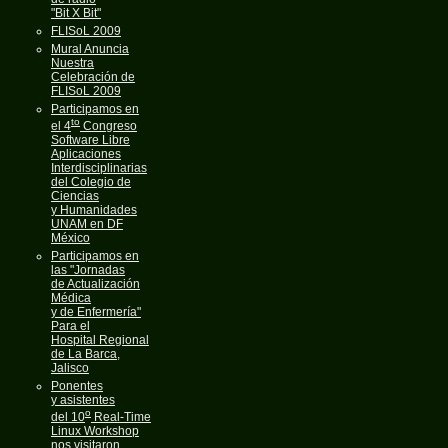
"Bit X Bit"
FLISoL 2009
Mural Anuncia
Nuestra
Celebración de
FLISoL 2009
Participamos en
to
el 4
Congreso
Software Libre
Aplicaciones
Interdisciplinarias
del Colegio de
Ciencias
y Humanidades
UNAM en DF
México
Participamos en
las "Jornadas
de Actualización
Médica
y de Enfermería"
Para el
Hospital Regional
de La Barca,
Jalisco
Ponentes
y asistentes
o
del 10
Real-Time
Linux Workshop
nos visitaron