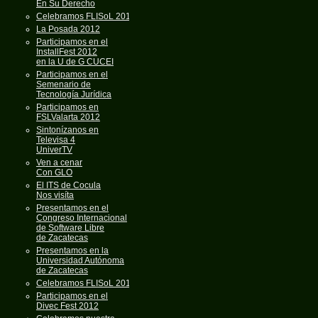
En Su Derecho
Celebramos FLISoL 2013
La Posada 2012
Participamos en el
InstallFest 2012
en la U de G CUCEI
Participamos en el
Semenario de
Tecnología Jurídica
Participamos en
FSLValarta 2012
Sintonízanos en
Televisa 4
UniverTV
Ven a cenar
Con GLO
El ITS de Cocula
Nos visíta
Presentamos en el
Congreso Internacional
de Software Libre
de Zacatecas
Presentamos en la
Universidad Autónoma
de Zacatecas
Celebramos FLISoL 2012
Participamos en el
Divec Fest 2012