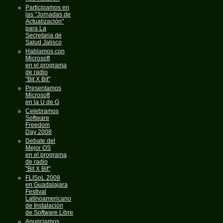
Participamos en
las "Jornadas de
Actualización"
para La
Secretaria de
Salud Jalisco
Hablamos con
Microsoft
en el programa
de radio
"Bit X Bit"
Presentamos
Microsoft
en la U de G
Celebramos
Software
Freedom
Day 2008
Debate del
Mejor OS
en el programa
de radio
"Bit X Bit"
FLISoL 2008
en Guadalajara
Festival
Latínoamericano
de Instalación
de Software Libre
Anunciamos