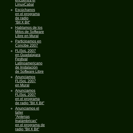
encuentra el
LinuxCabal
Escúchanos
en el programa
de radio
"Bit X Bit"
Hablamos de los
Mitos de Software
Libre en Mural
Participamos en
Concibe 2007
FLISoL 2007
en Guadalajara
Festival
Latínoamericano
de Instalación
de Software Libre
Anunciamos
FLISoL 2007
en Mural
Anunciamos
FLISoL 2007
en el programa
de radio "Bit X Bit"
Anunciamos el
taller
"Antenas
Inalámbricas"
en el programa de
radio "Bit X Bit"