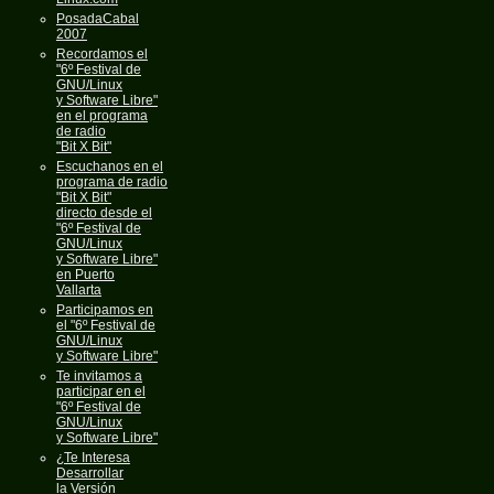
PosadaCabal
2007
Recordamos el
"6º Festival de
GNU/Linux
y Software Libre"
en el programa
de radio
"Bit X Bit"
Escuchanos en el
programa de radio
"Bit X Bit"
directo desde el
"6º Festival de
GNU/Linux
y Software Libre"
en Puerto
Vallarta
Participamos en
el "6º Festival de
GNU/Linux
y Software Libre"
Te invitamos a
participar en el
"6º Festival de
GNU/Linux
y Software Libre"
¿Te Interesa
Desarrollar
la Versión