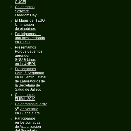
CUCEI
Celebramos
Software
Freedom Day
El Magis de ITESO
Un invasión
de pingüinos
Participamos en
una mesa redonda
en ITESO
Presentamos
Porqué debemos
aprender
GNU & Linux
en la UNEDL
Presentamos
Porqué Seguridad
en el Centro Estatal
de Laboratorios de
la Secretaria de
Salud de Jalisco
Celebramos
FLISoL 2010
Celebramos nuestro
to
5
Aniversario
en Guadalajara
Participamos
en los Jornadas
de Actualización
del Secretaria