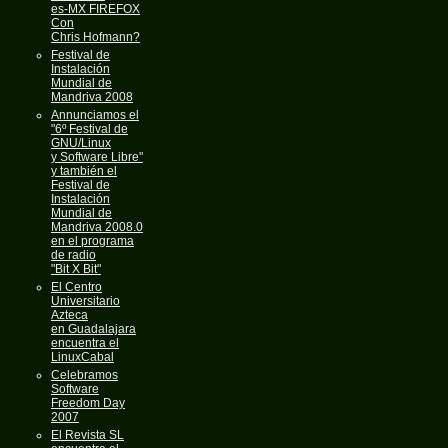
es-MX FIREFOX
Con
Chris Hofmann?
Festival de
Instalación
Mundial de
Mandriva 2008
Annunciamos el
"6º Festival de
GNU/Linux
y Software Libre"
y también el
Festival de
Instalación
Mundial de
Mandriva 2008.0
en el programa
de radio
"Bit X Bit"
El Centro
Universitario
Azteca
en Guadalajara
encuentra el
LinuxCabal
Celebramos
Software
Freedom Day
2007
El Revista SL