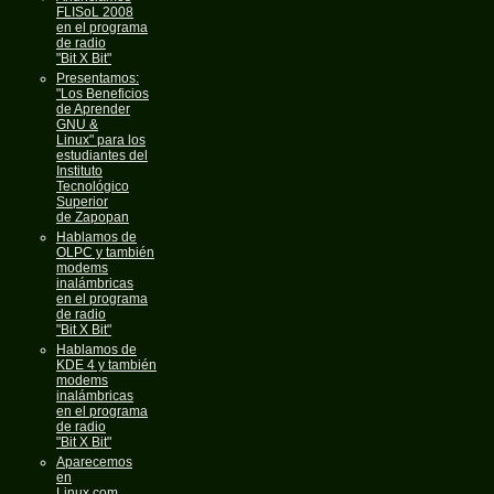
FLISoL 2008
en el programa
de radio
"Bit X Bit"
Presentamos:
"Los Beneficios
de Aprender
GNU &
Linux" para los
estudiantes del
Instituto
Tecnológico
Superior
de Zapopan
Hablamos de
OLPC y también
modems
inalámbricas
en el programa
de radio
"Bit X Bit"
Hablamos de
KDE 4 y también
modems
inalámbricas
en el programa
de radio
"Bit X Bit"
Aparecemos
en
Linux.com