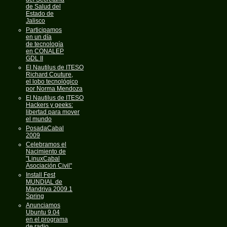
de Salud del
Estado de
Jalisco
Participamos
en un día
de tecnología
en CONALEP
GDL II
El Nautilus de ITESO
Richard Couture,
el lobo tecnológico
por Norma Mendoza
El Nautilus de ITESO
Hackers y geeks:
libertad para mover
el mundo
PosadaCabal
2009
Celebramos el
Nacimiento de
"LinuxCabal
Asociación Civil"
Install Fest
MUNDIAL de
Mandriva 2009.1
Spring
Anunciamos
Ubuntu 9.04
en el programa
de radio