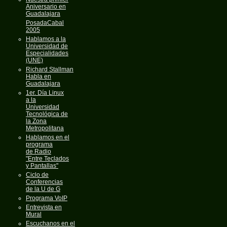
Aniversario en
Guadalajara
PosadaCabal
2005
Hablamos a la
Universidad de
Especialidades
(UNE)
Richard Stallman
Habla en
Guadalajara
1er. Día Linux
a la
Universidad
Tecnológica de
la Zona
Metropolitana
Hablamos en el
programa
de Radio
"Entre Teclados
y Pantallas"
Ciclo de
Conferencias
de la U de G
Programa VoIP
Entrevista en
Mural
Escuchanos en el