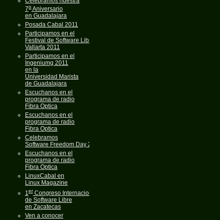
Celebramos nuestra
o
7
Aniversario
en Guadalajara
Posada Cabal 2011
Participamos en el
Festival de Software Libre
Vallarta 2011
Participamos en el
Ingeniumg 2011
en la
Universidad Marista
de Guadalajara
Escuchanos en el
programa de radio
Fibra Optica
Escuchanos en el
programa de radio
Fibra Optica
Celebramos
Software Freedom Day 2011
Escuchanos en el
programa de radio
Fibra Optica
LinuxCabal en
Linux Magazine
er
1
Congreso Internacional
de Software Libre
en Zacatecas
Ven a conocer