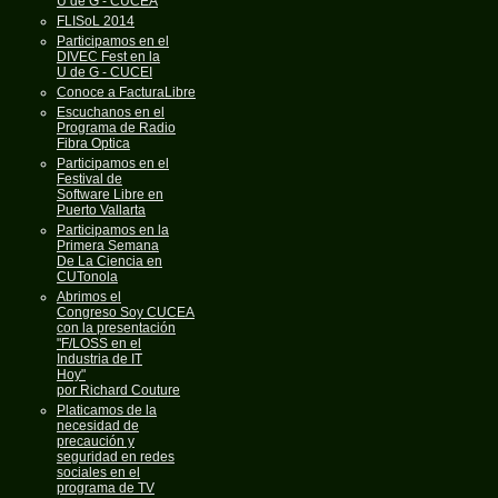
U de G - CUCEA
FLISoL 2014
Participamos en el
DIVEC Fest en la
U de G - CUCEI
Conoce a FacturaLibre
Escuchanos en el
Programa de Radio
Fibra Optica
Participamos en el
Festival de
Software Libre en
Puerto Vallarta
Participamos en la
Primera Semana
De La Ciencia en
CUTonola
Abrimos el
Congreso Soy CUCEA
con la presentación
"F/LOSS en el
Industria de IT
Hoy"
por Richard Couture
Platicamos de la
necesidad de
precaución y
seguridad en redes
sociales en el
programa de TV