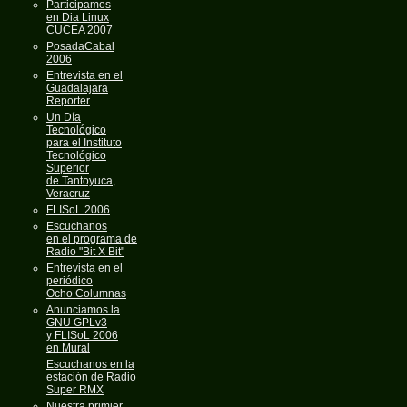
Participamos
en Dia Linux
CUCEA 2007
PosadaCabal
2006
Entrevista en el
Guadalajara
Reporter
Un Día
Tecnológico
para el Instituto
Tecnológico
Superior
de Tantoyuca,
Veracruz
FLISoL 2006
Escuchanos
en el programa de
Radio "Bit X Bit"
Entrevista en el
periódico
Ocho Columnas
Anunciamos la
GNU GPLv3
y FLISoL 2006
en Mural
Escuchanos en la
estación de Radio
Super RMX
Nuestra primier