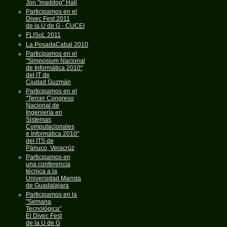
Jon "maddog" Hall
Participamos en el
Divec Fest 2011
de la U de G - CUCEI
FLISoL 2011
La PosadaCabal 2010
Participamos en el
"Simposium Nacional
de Informática 2010"
del IT de
Ciudad Guzmán
Participamos en el
"Tercer Congreso
Nacional de
Ingeniería en
Sistemas
Computacionales
e Informática 2010"
del ITS de
Pánuco, Veracrúz
Participamos en
una conferencia
técnica a la
Universidad Marista
de Guadalajara
Participamos en la
"Semana
Tecnológica"
El Divec Fest
de la U de G