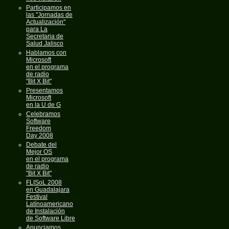
Participamos en
las "Jornadas de
Actualización"
para La
Secretaria de
Salud Jalisco
Hablamos con
Microsoft
en el programa
de radio
"Bit X Bit"
Presentamos
Microsoft
en la U de G
Celebramos
Software
Freedom
Day 2008
Debate del
Mejor OS
en el programa
de radio
"Bit X Bit"
FLISoL 2008
en Guadalajara
Festival
Latínoamericano
de Instalación
de Software Libre
Anunciamos