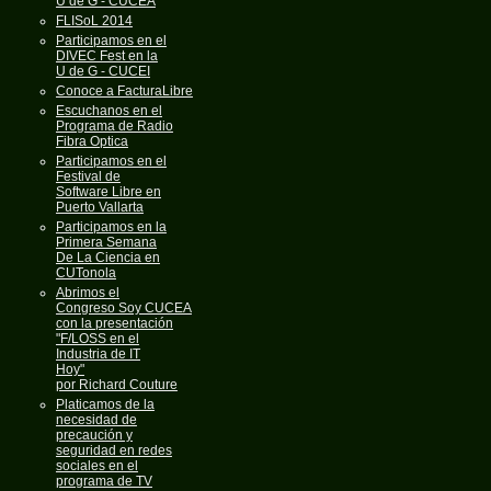
U de G - CUCEA
FLISoL 2014
Participamos en el
DIVEC Fest en la
U de G - CUCEI
Conoce a FacturaLibre
Escuchanos en el
Programa de Radio
Fibra Optica
Participamos en el
Festival de
Software Libre en
Puerto Vallarta
Participamos en la
Primera Semana
De La Ciencia en
CUTonola
Abrimos el
Congreso Soy CUCEA
con la presentación
"F/LOSS en el
Industria de IT
Hoy"
por Richard Couture
Platicamos de la
necesidad de
precaución y
seguridad en redes
sociales en el
programa de TV