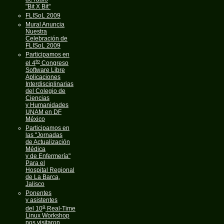
"Bit X Bit"
FLISoL 2009
Mural Anuncia
Nuestra
Celebración de
FLISoL 2009
Participamos en
to
el 4
Congreso
Software Libre
Aplicaciones
Interdisciplinarias
del Colegio de
Ciencias
y Humanidades
UNAM en DF
México
Participamos en
las "Jornadas
de Actualización
Médica
y de Enfermería"
Para el
Hospital Regional
de La Barca,
Jalisco
Ponentes
y asistentes
o
del 10
Real-Time
Linux Workshop
nos visitaron