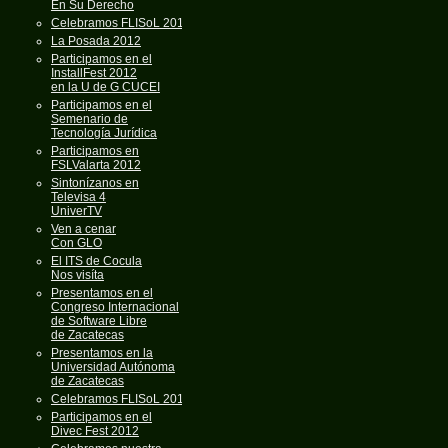
En Su Derecho
Celebramos FLISoL 2013
La Posada 2012
Participamos en el
InstallFest 2012
en la U de G CUCEI
Participamos en el
Semenario de
Tecnología Jurídica
Participamos en
FSLValarta 2012
Sintonízanos en
Televisa 4
UniverTV
Ven a cenar
Con GLO
El ITS de Cocula
Nos visíta
Presentamos en el
Congreso Internacional
de Software Libre
de Zacatecas
Presentamos en la
Universidad Autónoma
de Zacatecas
Celebramos FLISoL 2012
Participamos en el
Divec Fest 2012