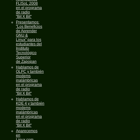
FLISoL 2008
en el programa
de radio
"Bit X Bit"
Presentamos:
"Los Beneficios
de Aprender
GNU &
Linux" para los
estudiantes del
Instituto
Tecnológico
Superior
de Zapopan
Hablamos de
OLPC y también
modems
inalámbricas
en el programa
de radio
"Bit X Bit"
Hablamos de
KDE 4 y también
modems
inalámbricas
en el programa
de radio
"Bit X Bit"
Aparecemos
en
Linux.com