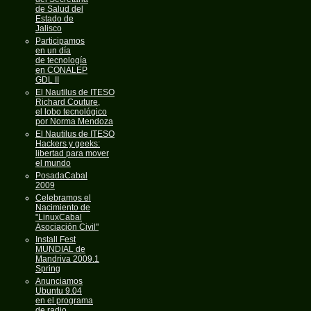
de Salud del
Estado de
Jalisco
Participamos
en un día
de tecnología
en CONALEP
GDL II
El Nautilus de ITESO
Richard Couture,
el lobo tecnológico
por Norma Mendoza
El Nautilus de ITESO
Hackers y geeks:
libertad para mover
el mundo
PosadaCabal
2009
Celebramos el
Nacimiento de
"LinuxCabal
Asociación Civil"
Install Fest
MUNDIAL de
Mandriva 2009.1
Spring
Anunciamos
Ubuntu 9.04
en el programa
de radio