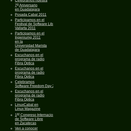
Celebramos nuestra
o
7
Aniversario
en Guadalajara
Posada Cabal 2011
Participamos en el
Festival de Software Libre
Vallarta 2011
Participamos en el
Ingeniumg 2011
en la
Universidad Marista
de Guadalajara
Escuchanos en el
programa de radio
Fibra Optica
Escuchanos en el
programa de radio
Fibra Optica
Celebramos
Software Freedom Day 2011
Escuchanos en el
programa de radio
Fibra Optica
LinuxCabal en
Linux Magazine
er
1
Congreso Internacional
de Software Libre
en Zacatecas
Ven a conocer