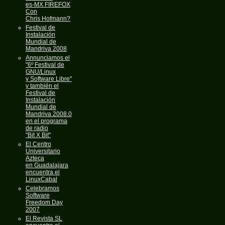
es-MX FIREFOX
Con
Chris Hofmann?
Festival de
Instalación
Mundial de
Mandriva 2008
Annunciamos el
"6º Festival de
GNU/Linux
y Software Libre"
y también el
Festival de
Instalación
Mundial de
Mandriva 2008.0
en el programa
de radio
"Bit X Bit"
El Centro
Universitario
Azteca
en Guadalajara
encuentra el
LinuxCabal
Celebramos
Software
Freedom Day
2007
El Revista SL