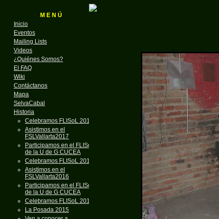
M E N Ú
Inicio
Eventos
Mailing Lists
Videos
¿Quiénes Somos?
El FAQ
Wiki
Contáctanos
Mapa
SelvaCabal
Historia
Celebramos FLISoL 2018
Asistimos en el
FSLVallarta2017
Participamos en el FLISoL
de la U de G CUCEA
Celebramos FLISoL 2017
Asistimos en el
FSLVallarta2016
Participamos en el FLISoL
de la U de G CUCEA
Celebramos FLISoL 2016
La Posada 2015
Ven a conocer a