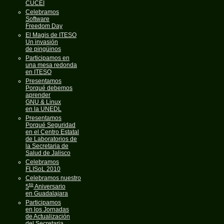
CUCEI
Celebramos
Software
Freedom Day
El Magis de ITESO
Un invasión
de pingüinos
Participamos en
una mesa redonda
en ITESO
Presentamos
Porqué debemos
aprender
GNU & Linux
en la UNEDL
Presentamos
Porqué Seguridad
en el Centro Estatal
de Laboratorios de
la Secretaria de
Salud de Jalisco
Celebramos
FLISoL 2010
Celebramos nuestro
to
5
Aniversario
en Guadalajara
Participamos
en los Jornadas
de Actualización
del Secretaria