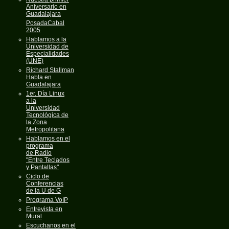
Aniversario en
Guadalajara
PosadaCabal
2005
Hablamos a la
Universidad de
Especialidades
(UNE)
Richard Stallman
Habla en
Guadalajara
1er. Día Linux
a la
Universidad
Tecnológica de
la Zona
Metropolitana
Hablamos en el
programa
de Radio
"Entre Teclados
y Pantallas"
Ciclo de
Conferencias
de la U de G
Programa VoIP
Entrevista en
Mural
Escuchanos en el