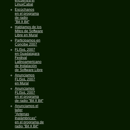
encuentra el
LinuxCabal
Escúchanos
en el programa
de radio
"Bit X Bit"
Hablamos de los
Mitos de Software
Libre en Mural
Participamos en
Concibe 2007
FLISoL 2007
en Guadalajara
Festival
Latínoamericano
de Instalación
de Software Libre
Anunciamos
FLISoL 2007
en Mural
Anunciamos
FLISoL 2007
en el programa
de radio "Bit X Bit"
Anunciamos el
taller
"Antenas
Inalámbricas"
en el programa de
radio "Bit X Bit"