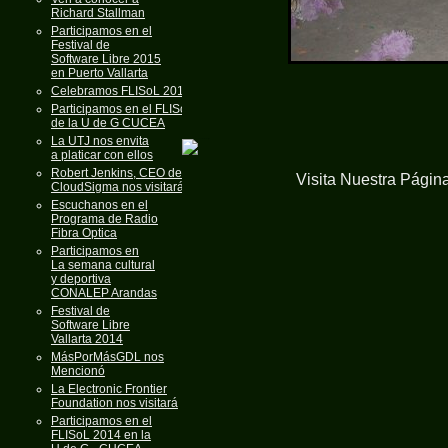
Richard Stallman
Participamos en el
Festival de
Software Libre 2015
en Puerto Vallarta
Celebramos FLISoL 2015
Participamos en el FLISoL
de la U de G CUCEA
La UTJ nos envita
a platicar con ellos
Robert Jenkins, CEO de
Visita Nuestra Págin
CloudSigma nos visitará
Escuchanos en el
Programa de Radio
Fibra Optica
Participamos en
La semana cultural
y deportiva
CONALEP Arandas
Festival de
Software Libre
Vallarta 2014
MásPorMásGDL nos
Mencionó
La Electronic Frontier
Foundation nos visitará
Participamos en el
FLISoL 2014 en la