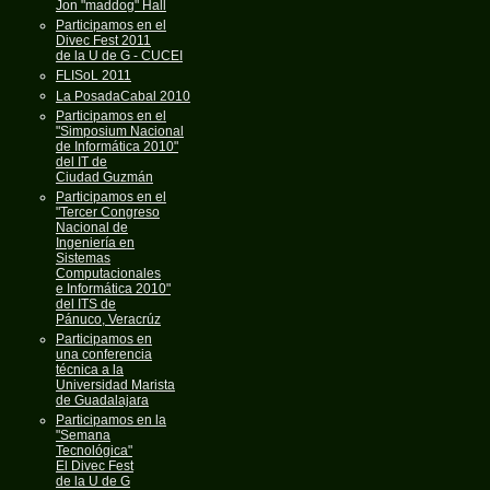
Jon "maddog" Hall
Participamos en el
Divec Fest 2011
de la U de G - CUCEI
FLISoL 2011
La PosadaCabal 2010
Participamos en el
"Simposium Nacional
de Informática 2010"
del IT de
Ciudad Guzmán
Participamos en el
"Tercer Congreso
Nacional de
Ingeniería en
Sistemas
Computacionales
e Informática 2010"
del ITS de
Pánuco, Veracrúz
Participamos en
una conferencia
técnica a la
Universidad Marista
de Guadalajara
Participamos en la
"Semana
Tecnológica"
El Divec Fest
de la U de G