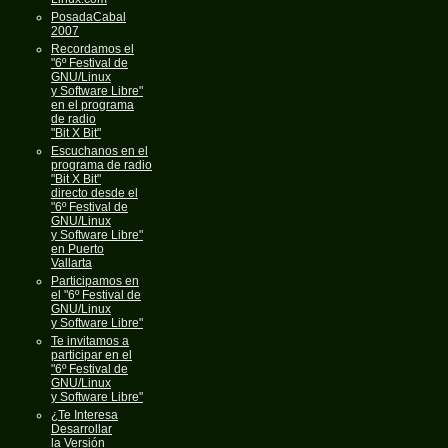
PosadaCabal
2007
Recordamos el
"6º Festival de
GNU/Linux
y Software Libre"
en el programa
de radio
"Bit X Bit"
Escuchanos en el
programa de radio
"Bit X Bit"
directo desde el
"6º Festival de
GNU/Linux
y Software Libre"
en Puerto
Vallarta
Participamos en
el "6º Festival de
GNU/Linux
y Software Libre"
Te invitamos a
participar en el
"6º Festival de
GNU/Linux
y Software Libre"
¿Te Interesa
Desarrollar
la Versión