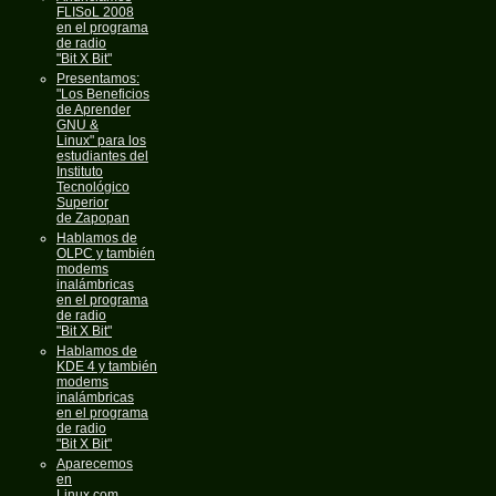
FLISoL 2008
en el programa
de radio
"Bit X Bit"
Presentamos:
"Los Beneficios
de Aprender
GNU &
Linux" para los
estudiantes del
Instituto
Tecnológico
Superior
de Zapopan
Hablamos de
OLPC y también
modems
inalámbricas
en el programa
de radio
"Bit X Bit"
Hablamos de
KDE 4 y también
modems
inalámbricas
en el programa
de radio
"Bit X Bit"
Aparecemos
en
Linux.com