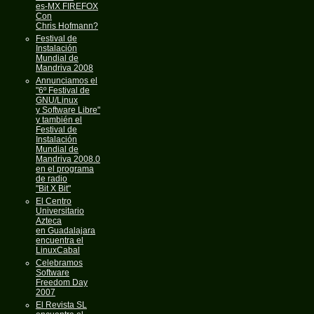
es-MX FIREFOX
Con
Chris Hofmann?
Festival de
Instalación
Mundial de
Mandriva 2008
Annunciamos el
"6º Festival de
GNU/Linux
y Software Libre"
y también el
Festival de
Instalación
Mundial de
Mandriva 2008.0
en el programa
de radio
"Bit X Bit"
El Centro
Universitario
Azteca
en Guadalajara
encuentra el
LinuxCabal
Celebramos
Software
Freedom Day
2007
El Revista SL