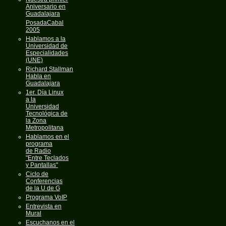
Aniversario en
Guadalajara
PosadaCabal
2005
Hablamos a la
Universidad de
Especialidades
(UNE)
Richard Stallman
Habla en
Guadalajara
1er. Día Linux
a la
Universidad
Tecnológica de
la Zona
Metropolitana
Hablamos en el
programa
de Radio
"Entre Teclados
y Pantallas"
Ciclo de
Conferencias
de la U de G
Programa VoIP
Entrevista en
Mural
Escuchanos en el