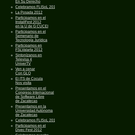
En Su Derecho
Celebramos FLISoL 2013
La Posada 2012
Participamos en el
InstallFest 2012
en la U de G CUCEI
Participamos en el
Semenario de
Tecnología Jurídica
Participamos en
FSLValarta 2012
Sintonízanos en
Televisa 4
UniverTV
Ven a cenar
Con GLO
El ITS de Cocula
Nos visíta
Presentamos en el
Congreso Internacional
de Software Libre
de Zacatecas
Presentamos en la
Universidad Autónoma
de Zacatecas
Celebramos FLISoL 2012
Participamos en el
Divec Fest 2012