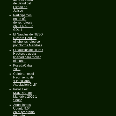
de Salud del
Estado de
Jalisco
Participamos
en un día
de tecnología
en CONALEP
GDL II
El Nautilus de ITESO
Richard Couture,
el lobo tecnológico
por Norma Mendoza
El Nautilus de ITESO
Hackers y geeks:
libertad para mover
el mundo
PosadaCabal
2009
Celebramos el
Nacimiento de
"LinuxCabal
Asociación Civil"
Install Fest
MUNDIAL de
Mandriva 2009.1
Spring
Anunciamos
Ubuntu 9.04
en el programa
de radio