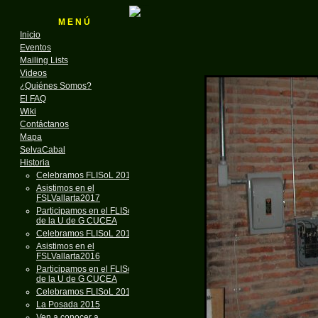
M E N Ú
Inicio
Eventos
Mailing Lists
Videos
¿Quiénes Somos?
El FAQ
Wiki
Contáctanos
Mapa
SelvaCabal
Historia
Celebramos FLISoL 2018
Asistimos en el
FSLVallarta2017
Participamos en el FLISoL
de la U de G CUCEA
Celebramos FLISoL 2017
Asistimos en el
FSLVallarta2016
Participamos en el FLISoL
de la U de G CUCEA
Celebramos FLISoL 2016
La Posada 2015
Ven a conocer a