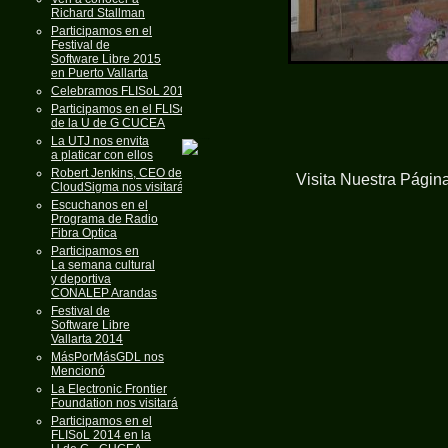
Richard Stallman
Participamos en el
Festival de
Software Libre 2015
en Puerto Vallarta
Celebramos FLISoL 2015
Participamos en el FLISoL
de la U de G CUCEA
La UTJ nos envita
a platicar con ellos
Robert Jenkins, CEO de
Visita Nuestra Págin
CloudSigma nos visitará
Escuchanos en el
Programa de Radio
Fibra Optica
Participamos en
La semana cultural
y deportiva
CONALEP Arandas
Festival de
Software Libre
Vallarta 2014
MásPorMásGDL nos
Mencionó
La Electronic Frontier
Foundation nos visitará
Participamos en el
FLISoL 2014 en la