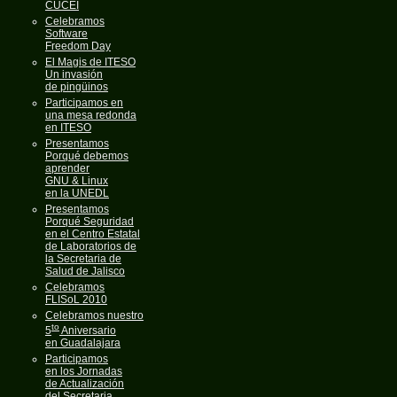
CUCEI
Celebramos
Software
Freedom Day
El Magis de ITESO
Un invasión
de pingüinos
Participamos en
una mesa redonda
en ITESO
Presentamos
Porqué debemos
aprender
GNU & Linux
en la UNEDL
Presentamos
Porqué Seguridad
en el Centro Estatal
de Laboratorios de
la Secretaria de
Salud de Jalisco
Celebramos
FLISoL 2010
Celebramos nuestro
to
5
Aniversario
en Guadalajara
Participamos
en los Jornadas
de Actualización
del Secretaria