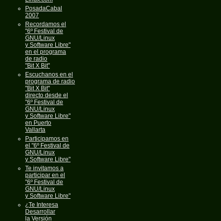
PosadaCabal
2007
Recordamos el
"6º Festival de
GNU/Linux
y Software Libre"
en el programa
de radio
"Bit X Bit"
Escuchanos en el
programa de radio
"Bit X Bit"
directo desde el
"6º Festival de
GNU/Linux
y Software Libre"
en Puerto
Vallarta
Participamos en
el "6º Festival de
GNU/Linux
y Software Libre"
Te invitamos a
participar en el
"6º Festival de
GNU/Linux
y Software Libre"
¿Te Interesa
Desarrollar
la Versión