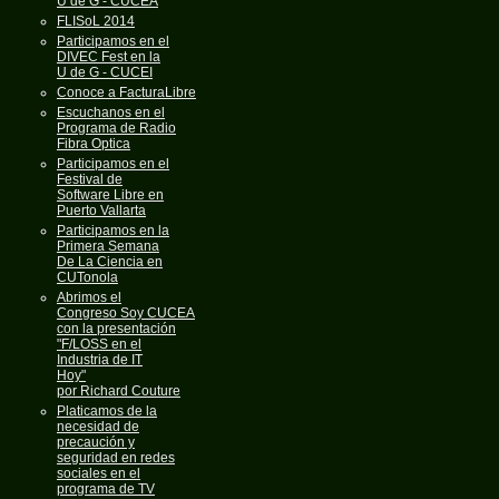
U de G - CUCEA
FLISoL 2014
Participamos en el
DIVEC Fest en la
U de G - CUCEI
Conoce a FacturaLibre
Escuchanos en el
Programa de Radio
Fibra Optica
Participamos en el
Festival de
Software Libre en
Puerto Vallarta
Participamos en la
Primera Semana
De La Ciencia en
CUTonola
Abrimos el
Congreso Soy CUCEA
con la presentación
"F/LOSS en el
Industria de IT
Hoy"
por Richard Couture
Platicamos de la
necesidad de
precaución y
seguridad en redes
sociales en el
programa de TV