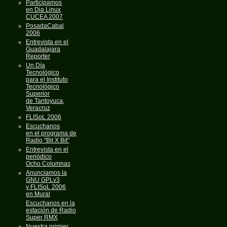
Participamos
en Dia Linux
CUCEA 2007
PosadaCabal
2006
Entrevista en el
Guadalajara
Reporter
Un Día
Tecnológico
para el Instituto
Tecnológico
Superior
de Tantoyuca,
Veracruz
FLISoL 2006
Escuchanos
en el programa de
Radio "Bit X Bit"
Entrevista en el
periódico
Ocho Columnas
Anunciamos la
GNU GPLv3
y FLISoL 2006
en Mural
Escuchanos en la
estación de Radio
Super RMX
Nuestra primier