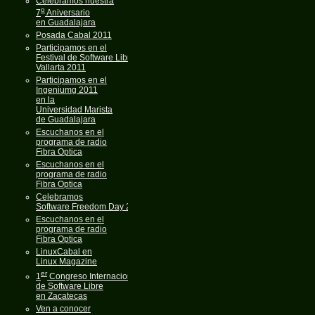
Celebramos nuestra
o
7
Aniversario
en Guadalajara
Posada Cabal 2011
Participamos en el
Festival de Software Libre
Vallarta 2011
Participamos en el
Ingeniumg 2011
en la
Universidad Marista
de Guadalajara
Escuchanos en el
programa de radio
Fibra Optica
Escuchanos en el
programa de radio
Fibra Optica
Celebramos
Software Freedom Day 2011
Escuchanos en el
programa de radio
Fibra Optica
LinuxCabal en
Linux Magazine
er
1
Congreso Internacional
de Software Libre
en Zacatecas
Ven a conocer