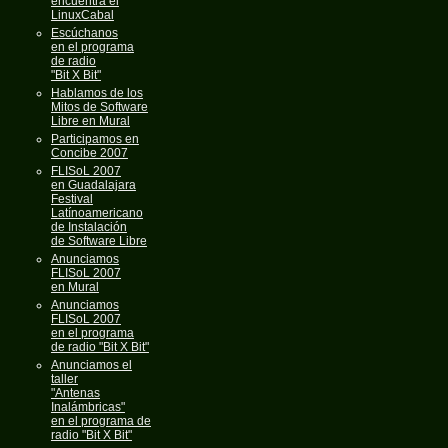
encuentra el
LinuxCabal
Escúchanos
en el programa
de radio
"Bit X Bit"
Hablamos de los
Mitos de Software
Libre en Mural
Participamos en
Concibe 2007
FLISoL 2007
en Guadalajara
Festival
Latínoamericano
de Instalación
de Software Libre
Anunciamos
FLISoL 2007
en Mural
Anunciamos
FLISoL 2007
en el programa
de radio "Bit X Bit"
Anunciamos el
taller
"Antenas
Inalámbricas"
en el programa de
radio "Bit X Bit"