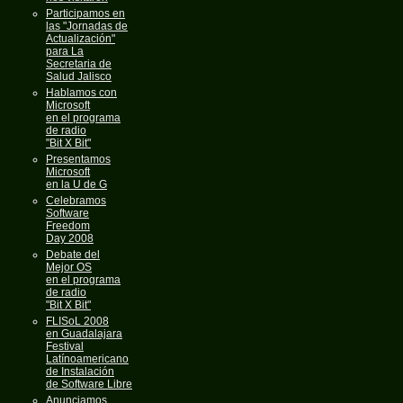
Participamos en
las "Jornadas de
Actualización"
para La
Secretaria de
Salud Jalisco
Hablamos con
Microsoft
en el programa
de radio
"Bit X Bit"
Presentamos
Microsoft
en la U de G
Celebramos
Software
Freedom
Day 2008
Debate del
Mejor OS
en el programa
de radio
"Bit X Bit"
FLISoL 2008
en Guadalajara
Festival
Latínoamericano
de Instalación
de Software Libre
Anunciamos