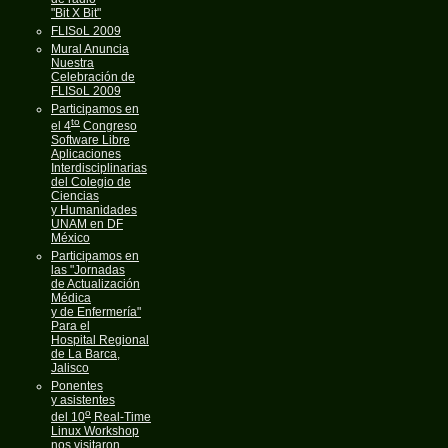
"Bit X Bit"
FLISoL 2009
Mural Anuncia
Nuestra
Celebración de
FLISoL 2009
Participamos en
to
el 4
Congreso
Software Libre
Aplicaciones
Interdisciplinarias
del Colegio de
Ciencias
y Humanidades
UNAM en DF
México
Participamos en
las "Jornadas
de Actualización
Médica
y de Enfermería"
Para el
Hospital Regional
de La Barca,
Jalisco
Ponentes
y asistentes
o
del 10
Real-Time
Linux Workshop
nos visitaron