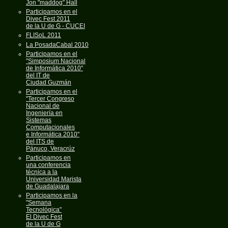
Jon "maddog" Hall
Participamos en el
Divec Fest 2011
de la U de G - CUCEI
FLISoL 2011
La PosadaCabal 2010
Participamos en el
"Simposium Nacional
de Informática 2010"
del IT de
Ciudad Guzmán
Participamos en el
"Tercer Congreso
Nacional de
Ingeniería en
Sistemas
Computacionales
e Informática 2010"
del ITS de
Pánuco, Veracrúz
Participamos en
una conferencia
técnica a la
Universidad Marista
de Guadalajara
Participamos en la
"Semana
Tecnológica"
El Divec Fest
de la U de G