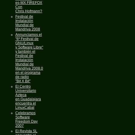
es-MX FIREFOX
Con
Chris Hofmann?
Festival de
Instalación
Mundial de
Mandriva 2008
Annunciamos el
"6º Festival de
GNU/Linux
y Software Libre"
y también el
Festival de
Instalación
Mundial de
Mandriva 2008.0
en el programa
de radio
"Bit X Bit"
El Centro
Universitario
Azteca
en Guadalajara
encuentra el
LinuxCabal
Celebramos
Software
Freedom Day
2007
El Revista SL