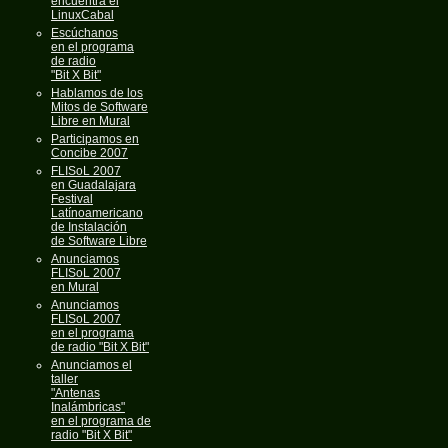
encuentra el
LinuxCabal
Escúchanos
en el programa
de radio
"Bit X Bit"
Hablamos de los
Mitos de Software
Libre en Mural
Participamos en
Concibe 2007
FLISoL 2007
en Guadalajara
Festival
Latínoamericano
de Instalación
de Software Libre
Anunciamos
FLISoL 2007
en Mural
Anunciamos
FLISoL 2007
en el programa
de radio "Bit X Bit"
Anunciamos el
taller
"Antenas
Inalámbricas"
en el programa de
radio "Bit X Bit"