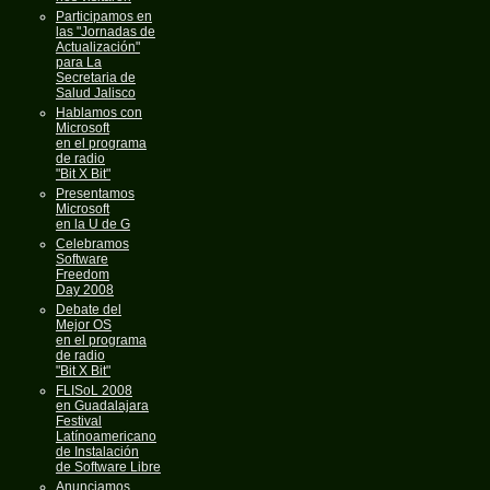
Participamos en
las "Jornadas de
Actualización"
para La
Secretaria de
Salud Jalisco
Hablamos con
Microsoft
en el programa
de radio
"Bit X Bit"
Presentamos
Microsoft
en la U de G
Celebramos
Software
Freedom
Day 2008
Debate del
Mejor OS
en el programa
de radio
"Bit X Bit"
FLISoL 2008
en Guadalajara
Festival
Latínoamericano
de Instalación
de Software Libre
Anunciamos