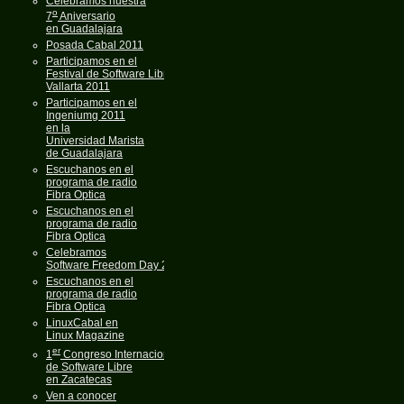
Celebramos nuestra
o
7
Aniversario
en Guadalajara
Posada Cabal 2011
Participamos en el
Festival de Software Libre
Vallarta 2011
Participamos en el
Ingeniumg 2011
en la
Universidad Marista
de Guadalajara
Escuchanos en el
programa de radio
Fibra Optica
Escuchanos en el
programa de radio
Fibra Optica
Celebramos
Software Freedom Day 2011
Escuchanos en el
programa de radio
Fibra Optica
LinuxCabal en
Linux Magazine
er
1
Congreso Internacional
de Software Libre
en Zacatecas
Ven a conocer