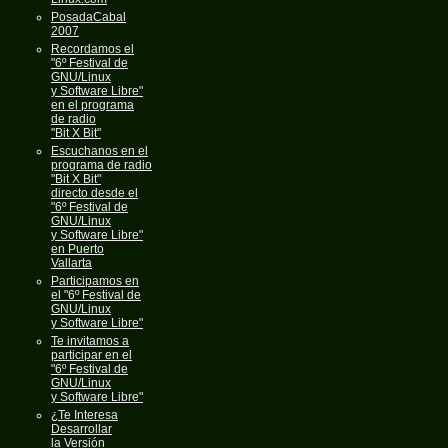
PosadaCabal
2007
Recordamos el
"6º Festival de
GNU/Linux
y Software Libre"
en el programa
de radio
"Bit X Bit"
Escuchanos en el
programa de radio
"Bit X Bit"
directo desde el
"6º Festival de
GNU/Linux
y Software Libre"
en Puerto
Vallarta
Participamos en
el "6º Festival de
GNU/Linux
y Software Libre"
Te invitamos a
participar en el
"6º Festival de
GNU/Linux
y Software Libre"
¿Te Interesa
Desarrollar
la Versión