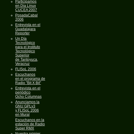
Participamos
en Dia Linux
CUCEA 2007
PosadaCabal
2006
Entrevista en el
Guadalajara
Reporter
Un Día
Tecnológico
para el Instituto
Tecnológico
Superior
de Tantoyuca,
Veracruz
FLISoL 2006
Escuchanos
en el programa de
Radio "Bit X Bit"
Entrevista en el
periódico
Ocho Columnas
Anunciamos la
GNU GPLv3
y FLISoL 2006
en Mural
Escuchanos en la
estación de Radio
Super RMX
Nuestra primier