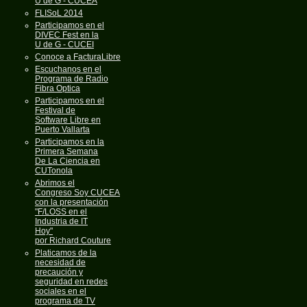
U de G - CUCEA
FLISoL 2014
Participamos en el
DIVEC Fest en la
U de G - CUCEI
Conoce a FacturaLibre
Escuchanos en el
Programa de Radio
Fibra Optica
Participamos en el
Festival de
Software Libre en
Puerto Vallarta
Participamos en la
Primera Semana
De La Ciencia en
CUTonola
Abrimos el
Congreso Soy CUCEA
con la presentación
"F/LOSS en el
Industria de IT
Hoy"
por Richard Couture
Platicamos de la
necesidad de
precaución y
seguridad en redes
sociales en el
programa de TV