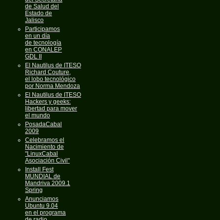
de Salud del
Estado de
Jalisco
Participamos
en un día
de tecnología
en CONALEP
GDL II
El Nautilus de ITESO
Richard Couture,
el lobo tecnológico
por Norma Mendoza
El Nautilus de ITESO
Hackers y geeks:
libertad para mover
el mundo
PosadaCabal
2009
Celebramos el
Nacimiento de
"LinuxCabal
Asociación Civil"
Install Fest
MUNDIAL de
Mandriva 2009.1
Spring
Anunciamos
Ubuntu 9.04
en el programa
de radio