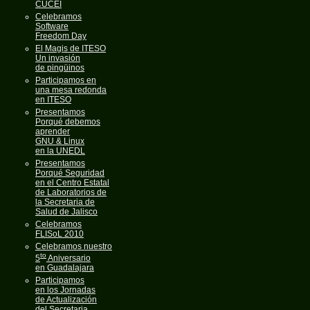
CUCEI
Celebramos
Software
Freedom Day
El Magis de ITESO
Un invasión
de pingüinos
Participamos en
una mesa redonda
en ITESO
Presentamos
Porqué debemos
aprender
GNU & Linux
en la UNEDL
Presentamos
Porqué Seguridad
en el Centro Estatal
de Laboratorios de
la Secretaria de
Salud de Jalisco
Celebramos
FLISoL 2010
Celebramos nuestro
to
5
Aniversario
en Guadalajara
Participamos
en los Jornadas
de Actualización
del Secretaria