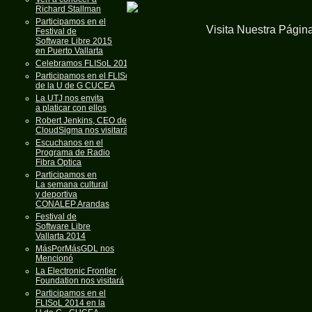
Richard Stallman
Participamos en el
Visita Nuestra Págin
Festival de
Software Libre 2015
en Puerto Vallarta
Celebramos FLISoL 2015
Participamos en el FLISoL
de la U de G CUCEA
La UTJ nos envita
a platicar con ellos
Robert Jenkins, CEO de
CloudSigma nos visitará
Escuchanos en el
Programa de Radio
Fibra Optica
Participamos en
La semana cultural
y deportiva
CONALEP Arandas
Festival de
Software Libre
Vallarta 2014
MásPorMásGDL nos
Mencionó
La Electronic Frontier
Foundation nos visitará
Participamos en el
FLISoL 2014 en la