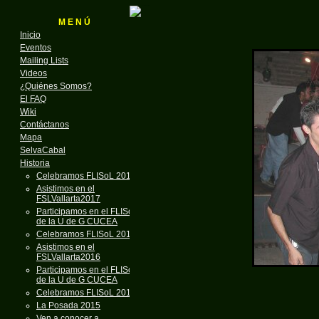
M E N Ú
Inicio
Eventos
Mailing Lists
Videos
¿Quiénes Somos?
El FAQ
Wiki
Contáctanos
Mapa
SelvaCabal
Historia
Celebramos FLISoL 2018
Asistimos en el
FSLVallarta2017
Participamos en el FLISoL
de la U de G CUCEA
Celebramos FLISoL 2017
Asistimos en el
FSLVallarta2016
Participamos en el FLISoL
de la U de G CUCEA
Celebramos FLISoL 2016
La Posada 2015
Ven a conocer a