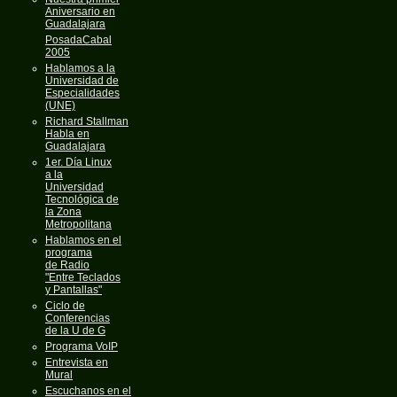
Aniversario en
Guadalajara
PosadaCabal
2005
Hablamos a la
Universidad de
Especialidades
(UNE)
Richard Stallman
Habla en
Guadalajara
1er. Día Linux
a la
Universidad
Tecnológica de
la Zona
Metropolitana
Hablamos en el
programa
de Radio
"Entre Teclados
y Pantallas"
Ciclo de
Conferencias
de la U de G
Programa VoIP
Entrevista en
Mural
Escuchanos en el