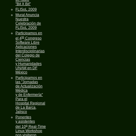
"Bit X Bit"
FLISoL 2009
Mural Anuncia
Nuestra
Celebración de
FLISoL 2009
Participamos en
to
el 4
Congreso
Software Libre
Aplicaciones
Interdisciplinarias
del Colegio de
Ciencias
y Humanidades
UNAM en DF
México
Participamos en
las "Jornadas
de Actualización
Médica
y de Enfermería"
Para el
Hospital Regional
de La Barca,
Jalisco
Ponentes
y asistentes
o
del 10
Real-Time
Linux Workshop
nos visitaron