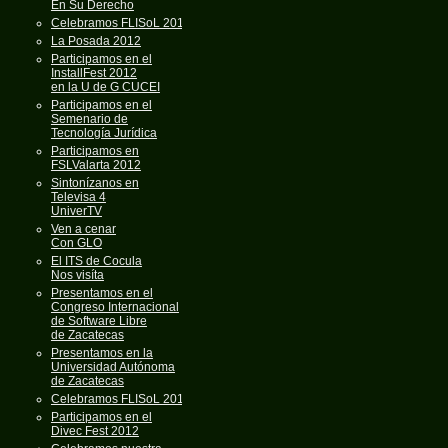
En Su Derecho
Celebramos FLISoL 2013
La Posada 2012
Participamos en el
InstallFest 2012
en la U de G CUCEI
Participamos en el
Semenario de
Tecnología Jurídica
Participamos en
FSLValarta 2012
Sintonízanos en
Televisa 4
UniverTV
Ven a cenar
Con GLO
El ITS de Cocula
Nos visíta
Presentamos en el
Congreso Internacional
de Software Libre
de Zacatecas
Presentamos en la
Universidad Autónoma
de Zacatecas
Celebramos FLISoL 2012
Participamos en el
Divec Fest 2012