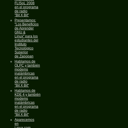
FLISoL 2008
en el programa
de radio
"Bit X Bit"
Presentamos:
"Los Beneficios
de Aprender
GNU &
Linux" para los
estudiantes del
Instituto
Tecnológico
Superior
de Zapopan
Hablamos de
OLPC y también
modems
inalámbricas
en el programa
de radio
"Bit X Bit"
Hablamos de
KDE 4 y también
modems
inalámbricas
en el programa
de radio
"Bit X Bit"
Aparecemos
en
Linux.com