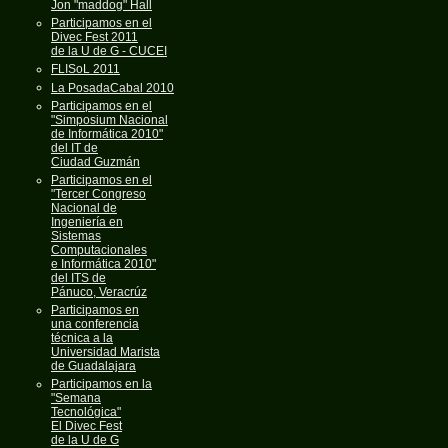
Jon "maddog" Hall
Participamos en el
Divec Fest 2011
de la U de G - CUCEI
FLISoL 2011
La PosadaCabal 2010
Participamos en el
"Simposium Nacional
de Informática 2010"
del IT de
Ciudad Guzmán
Participamos en el
"Tercer Congreso
Nacional de
Ingeniería en
Sistemas
Computacionales
e Informática 2010"
del ITS de
Pánuco, Veracrúz
Participamos en
una conferencia
técnica a la
Universidad Marista
de Guadalajara
Participamos en la
"Semana
Tecnológica"
El Divec Fest
de la U de G