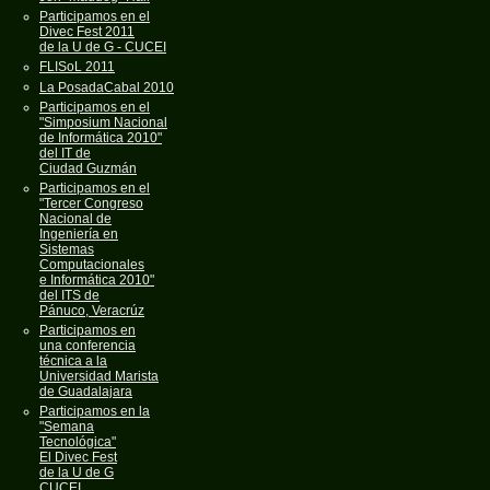
Participamos en el
Divec Fest 2011
de la U de G - CUCEI
FLISoL 2011
La PosadaCabal 2010
Participamos en el
"Simposium Nacional
de Informática 2010"
del IT de
Ciudad Guzmán
Participamos en el
"Tercer Congreso
Nacional de
Ingeniería en
Sistemas
Computacionales
e Informática 2010"
del ITS de
Pánuco, Veracrúz
Participamos en
una conferencia
técnica a la
Universidad Marista
de Guadalajara
Participamos en la
"Semana
Tecnológica"
El Divec Fest
de la U de G
CUCEI