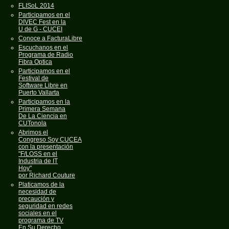
FLISoL 2014
Participamos en el
DIVEC Fest en la
U de G - CUCEI
Conoce a FacturaLibre
Escuchanos en el
Programa de Radio
Fibra Optica
Participamos en el
Festival de
Software Libre en
Puerto Vallarta
Participamos en la
Primera Semana
De La Ciencia en
CUTonola
Abrimos el
Congreso Soy CUCEA
con la presentación
"F/LOSS en el
Industria de IT
Hoy"
por Richard Couture
Platicamos de la
necesidad de
precaución y
seguridad en redes
sociales en el
programa de TV
En Su Derecho