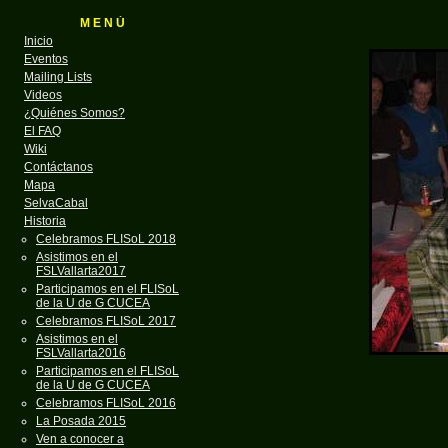
M E N Ú
Inicio
Eventos
Mailing Lists
Videos
¿Quiénes Somos?
El FAQ
Wiki
Contáctanos
Mapa
SelvaCabal
Historia
Celebramos FLISoL 2018
Asistimos en el
FSLVallarta2017
Participamos en el FLISoL
de la U de G CUCEA
Celebramos FLISoL 2017
Asistimos en el
FSLVallarta2016
Participamos en el FLISoL
de la U de G CUCEA
Celebramos FLISoL 2016
La Posada 2015
Ven a conocer a