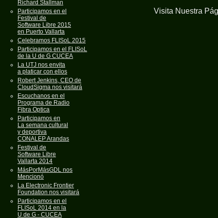
Richard Stallman
Visita Nuestra Pá
Participamos en el
Festival de
Software Libre 2015
en Puerto Vallarta
Celebramos FLISoL 2015
Participamos en el FLISoL
de la U de G CUCEA
La UTJ nos envita
a platicar con ellos
Robert Jenkins, CEO de
CloudSigma nos visitará
Escuchanos en el
Programa de Radio
Fibra Optica
Participamos en
La semana cultural
y deportiva
CONALEP Arandas
Festival de
Software Libre
Vallarta 2014
MásPorMásGDL nos
Mencionó
La Electronic Frontier
Foundation nos visitará
Participamos en el
FLISoL 2014 en la
U de G - CUCEA