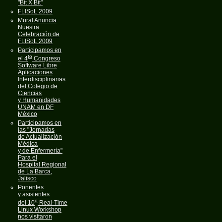
"Bit X Bit"
FLISoL 2009
Mural Anuncia
Nuestra
Celebración de
FLISoL 2009
Participamos en
to
el 4
Congreso
Software Libre
Aplicaciones
Interdisciplinarias
del Colegio de
Ciencias
y Humanidades
UNAM en DF
México
Participamos en
las "Jornadas
de Actualización
Médica
y de Enfermería"
Para el
Hospital Regional
de La Barca,
Jalisco
Ponentes
y asistentes
o
del 10
Real-Time
Linux Workshop
nos visitaron