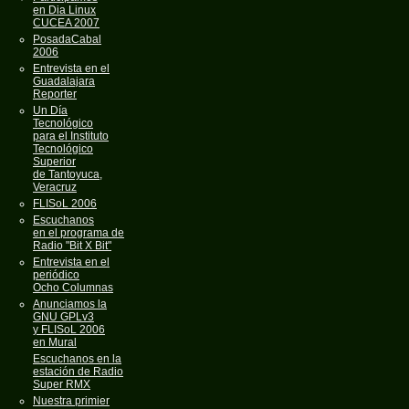
en Dia Linux
CUCEA 2007
PosadaCabal
2006
Entrevista en el
Guadalajara
Reporter
Un Día
Tecnológico
para el Instituto
Tecnológico
Superior
de Tantoyuca,
Veracruz
FLISoL 2006
Escuchanos
en el programa de
Radio "Bit X Bit"
Entrevista en el
periódico
Ocho Columnas
Anunciamos la
GNU GPLv3
y FLISoL 2006
en Mural
Escuchanos en la
estación de Radio
Super RMX
Nuestra primier