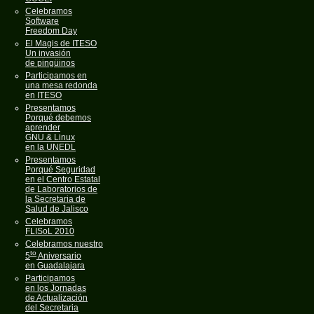
Celebramos
Software
Freedom Day
El Magis de ITESO
Un invasión
de pingüinos
Participamos en
una mesa redonda
en ITESO
Presentamos
Porqué debemos
aprender
GNU & Linux
en la UNEDL
Presentamos
Porqué Seguridad
en el Centro Estatal
de Laboratorios de
la Secretaria de
Salud de Jalisco
Celebramos
FLISoL 2010
Celebramos nuestro
to
5
Aniversario
en Guadalajara
Participamos
en los Jornadas
de Actualización
del Secretaria