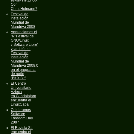
es-MX FIREFOX
Con
Chris Hofmann?
Festival de
Instalación
Mundial de
Mandriva 2008
Annunciamos el
"6º Festival de
GNU/Linux
y Software Libre"
y también el
Festival de
Instalación
Mundial de
Mandriva 2008.0
en el programa
de radio
"Bit X Bit"
El Centro
Universitario
Azteca
en Guadalajara
encuentra el
LinuxCabal
Celebramos
Software
Freedom Day
2007
El Revista SL
encuentra el