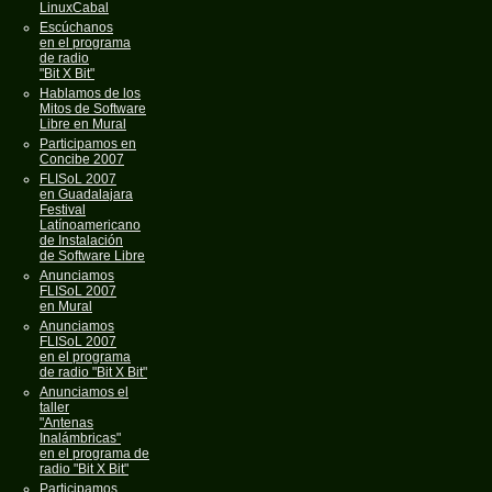
LinuxCabal
Escúchanos
en el programa
de radio
"Bit X Bit"
Hablamos de los
Mitos de Software
Libre en Mural
Participamos en
Concibe 2007
FLISoL 2007
en Guadalajara
Festival
Latínoamericano
de Instalación
de Software Libre
Anunciamos
FLISoL 2007
en Mural
Anunciamos
FLISoL 2007
en el programa
de radio "Bit X Bit"
Anunciamos el
taller
"Antenas
Inalámbricas"
en el programa de
radio "Bit X Bit"
Participamos