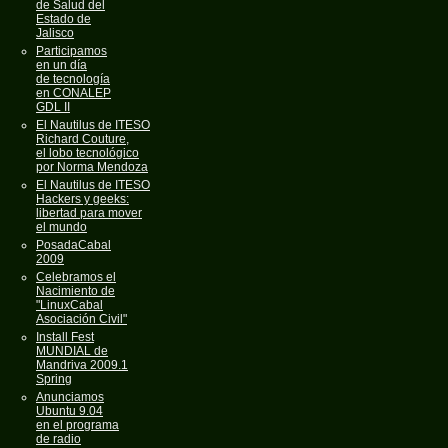
de Salud del
Estado de
Jalisco
Participamos
en un día
de tecnología
en CONALEP
GDL II
El Nautilus de ITESO
Richard Couture,
el lobo tecnológico
por Norma Mendoza
El Nautilus de ITESO
Hackers y geeks:
libertad para mover
el mundo
PosadaCabal
2009
Celebramos el
Nacimiento de
"LinuxCabal
Asociación Civil"
Install Fest
MUNDIAL de
Mandriva 2009.1
Spring
Anunciamos
Ubuntu 9.04
en el programa
de radio