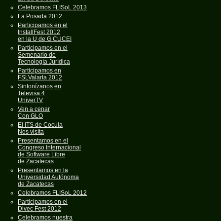
Celebramos FLISoL 2013
La Posada 2012
Participamos en el
InstallFest 2012
en la U de G CUCEI
Participamos en el
Semenario de
Tecnología Jurídica
Participamos en
FSLValarta 2012
Sintonízanos en
Televisa 4
UniverTV
Ven a cenar
Con GLO
El ITS de Cocula
Nos visíta
Presentamos en el
Congreso Internacional
de Software Libre
de Zacatecas
Presentamos en la
Universidad Autónoma
de Zacatecas
Celebramos FLISoL 2012
Participamos en el
Divec Fest 2012
Celebramos nuestra