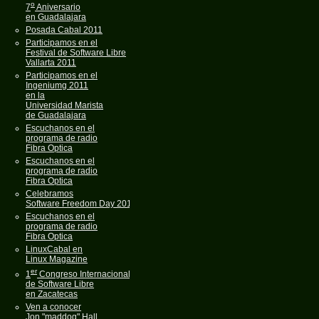
o
7
Aniversario
en Guadalajara
Posada Cabal 2011
Participamos en el
Festival de Software Libre
Vallarta 2011
Participamos en el
Ingeniumg 2011
en la
Universidad Marista
de Guadalajara
Escuchanos en el
programa de radio
Fibra Optica
Escuchanos en el
programa de radio
Fibra Optica
Celebramos
Software Freedom Day 2011
Escuchanos en el
programa de radio
Fibra Optica
LinuxCabal en
Linux Magazine
er
1
Congreso Internacional
de Software Libre
en Zacatecas
Ven a conocer
Jon "maddog" Hall