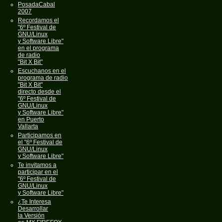
PosadaCabal
2007
Recordamos el
"6º Festival de
GNU/Linux
y Software Libre"
en el programa
de radio
"Bit X Bit"
Escuchanos en el
programa de radio
"Bit X Bit"
directo desde el
"6º Festival de
GNU/Linux
y Software Libre"
en Puerto
Vallarta
Participamos en
el "6º Festival de
GNU/Linux
y Software Libre"
Te invitamos a
participar en el
"6º Festival de
GNU/Linux
y Software Libre"
¿Te Interesa
Desarrollar
la Versión