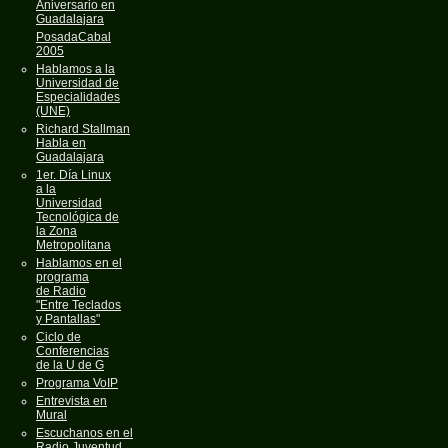
Aniversario en
Guadalajara
PosadaCabal
2005
Hablamos a la
Universidad de
Especialidades
(UNE)
Richard Stallman
Habla en
Guadalajara
1er. Día Linux
a la
Universidad
Tecnológica de
la Zona
Metropolitana
Hablamos en el
programa
de Radio
"Entre Teclados
y Pantallas"
Ciclo de
Conferencias
de la U de G
Programa VoIP
Entrevista en
Mural
Escuchanos en el
Radio Juventud