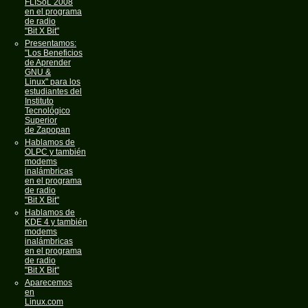
FLISoL 2008
en el programa
de radio
"Bit X Bit"
Presentamos:
"Los Beneficios
de Aprender
GNU &
Linux" para los
estudiantes del
Instituto
Tecnológico
Superior
de Zapopan
Hablamos de
OLPC y también
modems
inalámbricas
en el programa
de radio
"Bit X Bit"
Hablamos de
KDE 4 y también
modems
inalámbricas
en el programa
de radio
"Bit X Bit"
Aparecemos
en
Linux.com