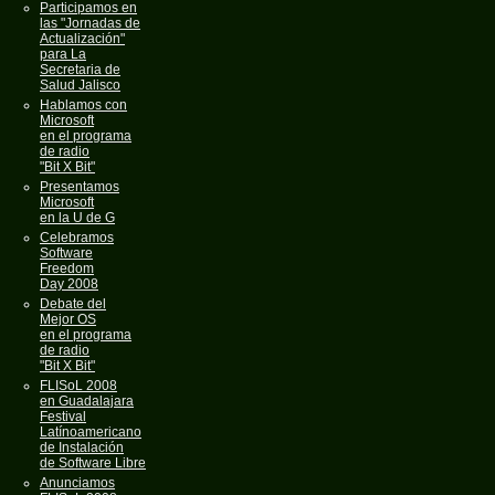
Participamos en
las "Jornadas de
Actualización"
para La
Secretaria de
Salud Jalisco
Hablamos con
Microsoft
en el programa
de radio
"Bit X Bit"
Presentamos
Microsoft
en la U de G
Celebramos
Software
Freedom
Day 2008
Debate del
Mejor OS
en el programa
de radio
"Bit X Bit"
FLISoL 2008
en Guadalajara
Festival
Latínoamericano
de Instalación
de Software Libre
Anunciamos