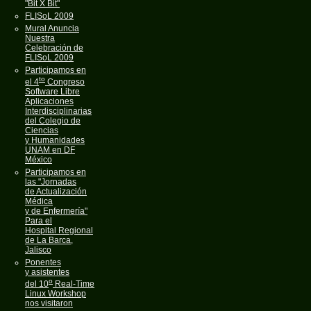
"Bit X Bit"
FLISoL 2009
Mural Anuncia
Nuestra
Celebración de
FLISoL 2009
Participamos en
to
el 4
Congreso
Software Libre
Aplicaciones
Interdisciplinarias
del Colegio de
Ciencias
y Humanidades
UNAM en DF
México
Participamos en
las "Jornadas
de Actualización
Médica
y de Enfermería"
Para el
Hospital Regional
de La Barca,
Jalisco
Ponentes
y asistentes
o
del 10
Real-Time
Linux Workshop
nos visitaron