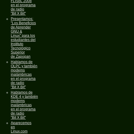
FLISoL 2008
en el programa
de radio
"Bit X Bit"
Presentamos:
"Los Beneficios
de Aprender
GNU &
Linux" para los
estudiantes del
Instituto
Tecnológico
Superior
de Zapopan
Hablamos de
OLPC y también
modems
inalámbricas
en el programa
de radio
"Bit X Bit"
Hablamos de
KDE 4 y también
modems
inalámbricas
en el programa
de radio
"Bit X Bit"
Aparecemos
en
Linux.com