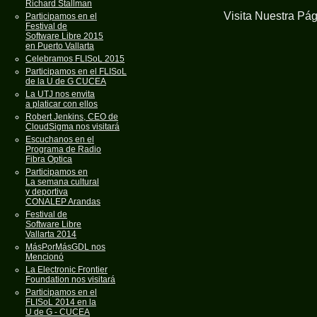
Richard Stallman
Visita Nuestra Pá
Participamos en el
Festival de
Software Libre 2015
en Puerto Vallarta
Celebramos FLISoL 2015
Participamos en el FLISoL
de la U de G CUCEA
La UTJ nos envita
a platicar con ellos
Robert Jenkins, CEO de
CloudSigma nos visitará
Escuchanos en el
Programa de Radio
Fibra Optica
Participamos en
La semana cultural
y deportiva
CONALEP Arandas
Festival de
Software Libre
Vallarta 2014
MásPorMásGDL nos
Mencionó
La Electronic Frontier
Foundation nos visitará
Participamos en el
FLISoL 2014 en la
U de G - CUCEA