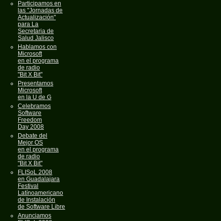
Participamos en
las "Jornadas de
Actualización"
para La
Secretaria de
Salud Jalisco
Hablamos con
Microsoft
en el programa
de radio
"Bit X Bit"
Presentamos
Microsoft
en la U de G
Celebramos
Software
Freedom
Day 2008
Debate del
Mejor OS
en el programa
de radio
"Bit X Bit"
FLISoL 2008
en Guadalajara
Festival
Latínoamericano
de Instalación
de Software Libre
Anunciamos