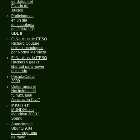
de Salud del
Estado de
Jalisco
Participamos
en un día
de tecnología
en CONALEP
GDL II
El Nautilus de ITESO
Richard Couture,
el lobo tecnológico
por Norma Mendoza
El Nautilus de ITESO
Hackers y geeks:
libertad para mover
el mundo
PosadaCabal
2009
Celebramos el
Nacimiento de
"LinuxCabal
Asociación Civil"
Install Fest
MUNDIAL de
Mandriva 2009.1
Spring
Anunciamos
Ubuntu 9.04
en el programa
de radio