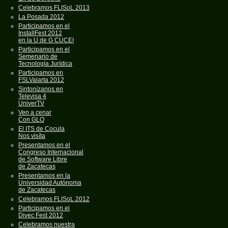
Celebramos FLISoL 2013
La Posada 2012
Participamos en el
InstallFest 2012
en la U de G CUCEI
Participamos en el
Semenario de
Tecnología Jurídica
Participamos en
FSLValarta 2012
Sintonízanos en
Televisa 4
UniverTV
Ven a cenar
Con GLO
El ITS de Cocula
Nos visíta
Presentamos en el
Congreso Internacional
de Software Libre
de Zacatecas
Presentamos en la
Universidad Autónoma
de Zacatecas
Celebramos FLISoL 2012
Participamos en el
Divec Fest 2012
Celebramos nuestra