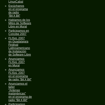
LinuxCabal
Escúchanos
en el programa
de radio
"Bit X Bit"
Hablamos de los
Mitos de Software
Libre en Mural
Participamos en
Concibe 2007
FLISoL 2007
en Guadalajara
Festival
Latínoamericano
de Instalación
de Software Libre
Anunciamos
FLISoL 2007
en Mural
Anunciamos
FLISoL 2007
en el programa
de radio "Bit X Bit"
Anunciamos el
taller
"Antenas
Inalámbricas"
en el programa de
radio "Bit X Bit"
Participamos