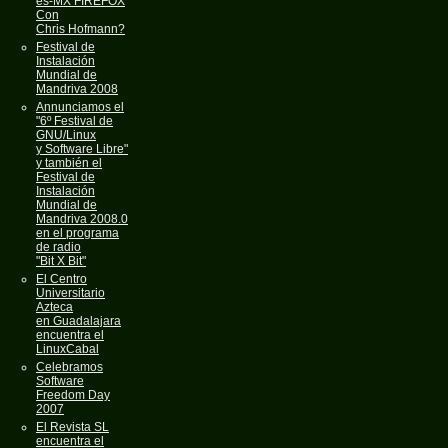
es-MX FIREFOX
Con
Chris Hofmann?
Festival de
Instalación
Mundial de
Mandriva 2008
Annunciamos el
"6º Festival de
GNU/Linux
y Software Libre"
y también el
Festival de
Instalación
Mundial de
Mandriva 2008.0
en el programa
de radio
"Bit X Bit"
El Centro
Universitario
Azteca
en Guadalajara
encuentra el
LinuxCabal
Celebramos
Software
Freedom Day
2007
El Revista SL
encuentra el