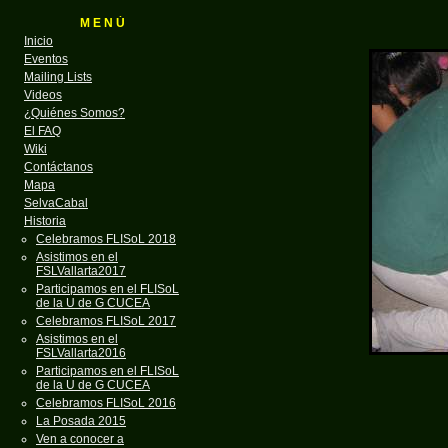
M E N Ú
Inicio
Eventos
Mailing Lists
Videos
¿Quiénes Somos?
El FAQ
Wiki
Contáctanos
Mapa
SelvaCabal
Historia
Celebramos FLISoL 2018
Asistimos en el
FSLVallarta2017
Participamos en el FLISoL
de la U de G CUCEA
Celebramos FLISoL 2017
Asistimos en el
FSLVallarta2016
Participamos en el FLISoL
de la U de G CUCEA
Celebramos FLISoL 2016
La Posada 2015
Ven a conocer a