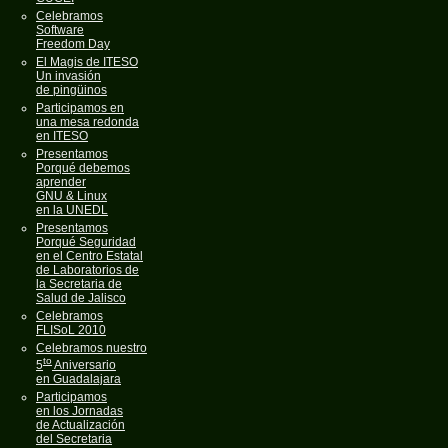
Celebramos
Software
Freedom Day
El Magis de ITESO
Un invasión
de pingüinos
Participamos en
una mesa redonda
en ITESO
Presentamos
Porqué debemos
aprender
GNU & Linux
en la UNEDL
Presentamos
Porqué Seguridad
en el Centro Estatal
de Laboratorios de
la Secretaria de
Salud de Jalisco
Celebramos
FLISoL 2010
Celebramos nuestro
to
5
Aniversario
en Guadalajara
Participamos
en los Jornadas
de Actualización
del Secretaria