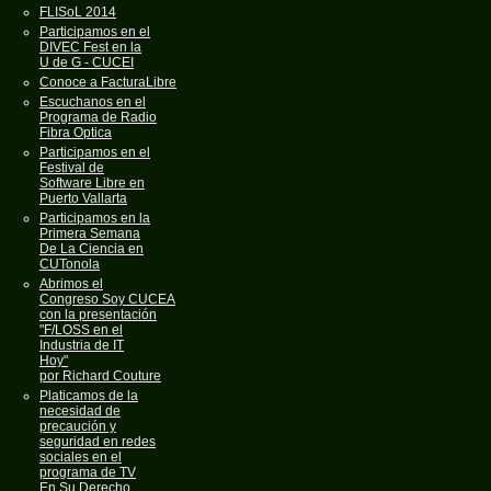
FLISoL 2014
Participamos en el
DIVEC Fest en la
U de G - CUCEI
Conoce a FacturaLibre
Escuchanos en el
Programa de Radio
Fibra Optica
Participamos en el
Festival de
Software Libre en
Puerto Vallarta
Participamos en la
Primera Semana
De La Ciencia en
CUTonola
Abrimos el
Congreso Soy CUCEA
con la presentación
"F/LOSS en el
Industria de IT
Hoy"
por Richard Couture
Platicamos de la
necesidad de
precaución y
seguridad en redes
sociales en el
programa de TV
En Su Derecho