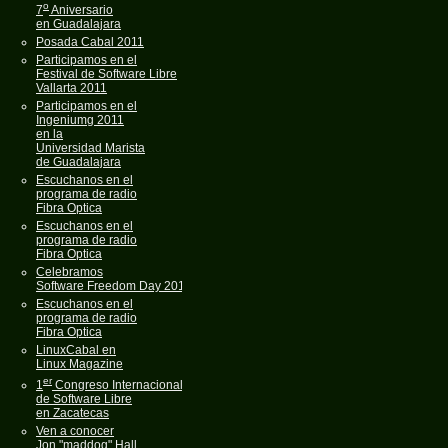
o
7
Aniversario
en Guadalajara
Posada Cabal 2011
Participamos en el
Festival de Software Libre
Vallarta 2011
Participamos en el
Ingeniumg 2011
en la
Universidad Marista
de Guadalajara
Escuchanos en el
programa de radio
Fibra Optica
Escuchanos en el
programa de radio
Fibra Optica
Celebramos
Software Freedom Day 2011
Escuchanos en el
programa de radio
Fibra Optica
LinuxCabal en
Linux Magazine
er
1
Congreso Internacional
de Software Libre
en Zacatecas
Ven a conocer
Jon "maddog" Hall