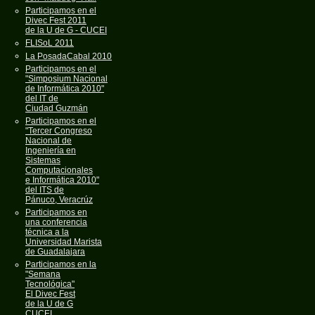
Participamos en el
Divec Fest 2011
de la U de G - CUCEI
FLISoL 2011
La PosadaCabal 2010
Participamos en el
"Simposium Nacional
de Informática 2010"
del IT de
Ciudad Guzmán
Participamos en el
"Tercer Congreso
Nacional de
Ingeniería en
Sistemas
Computacionales
e Informática 2010"
del ITS de
Pánuco, Veracrúz
Participamos en
una conferencia
técnica a la
Universidad Marista
de Guadalajara
Participamos en la
"Semana
Tecnológica"
El Divec Fest
de la U de G
CUCEI