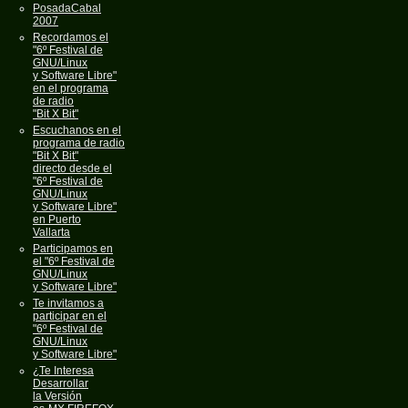
PosadaCabal
2007
Recordamos el
"6º Festival de
GNU/Linux
y Software Libre"
en el programa
de radio
"Bit X Bit"
Escuchanos en el
programa de radio
"Bit X Bit"
directo desde el
"6º Festival de
GNU/Linux
y Software Libre"
en Puerto
Vallarta
Participamos en
el "6º Festival de
GNU/Linux
y Software Libre"
Te invitamos a
participar en el
"6º Festival de
GNU/Linux
y Software Libre"
¿Te Interesa
Desarrollar
la Versión