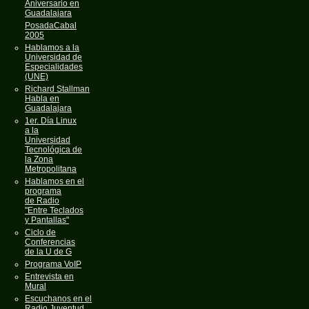
Aniversario en
Guadalajara
PosadaCabal
2005
Hablamos a la
Universidad de
Especialidades
(UNE)
Richard Stallman
Habla en
Guadalajara
1er. Día Linux
a la
Universidad
Tecnológica de
la Zona
Metropolitana
Hablamos en el
programa
de Radio
"Entre Teclados
y Pantallas"
Ciclo de
Conferencias
de la U de G
Programa VoIP
Entrevista en
Mural
Escuchanos en el
Radio Juventud