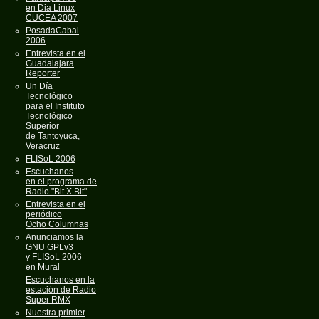
en Dia Linux
CUCEA 2007
PosadaCabal
2006
Entrevista en el
Guadalajara
Reporter
Un Día
Tecnológico
para el Instituto
Tecnológico
Superior
de Tantoyuca,
Veracruz
FLISoL 2006
Escuchanos
en el programa de
Radio "Bit X Bit"
Entrevista en el
periódico
Ocho Columnas
Anunciamos la
GNU GPLv3
y FLISoL 2006
en Mural
Escuchanos en la
estación de Radio
Super RMX
Nuestra primier