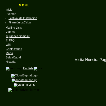
M E N Ú
Inicio
Eventos
Festival de Instalación
FilarmónicaCabal
Mailing Lists
Videos
¿Quiénes Somos?
El FAQ
Wiki
Contáctanos
Mapa
SelvaCabal
Visita Nuestra Pá
Historia
English