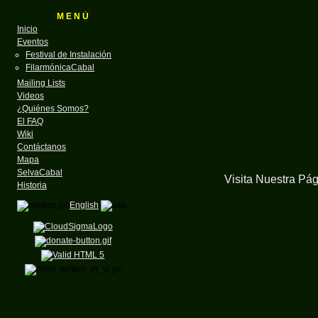
M E N Ú
Inicio
Eventos
Festival de Instalación
FilarmónicaCabal
Mailing Lists
Videos
¿Quiénes Somos?
El FAQ
Wiki
Contáctanos
Mapa
SelvaCabal
Visita Nuestra Pá
Historia
English