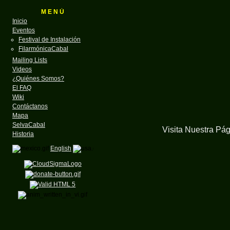
M E N Ú
Inicio
Eventos
Festival de Instalación
FilarmónicaCabal
Mailing Lists
Videos
¿Quiénes Somos?
El FAQ
Wiki
Contáctanos
Mapa
SelvaCabal
Visita Nuestra Pá
Historia
English