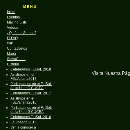
M E N Ú
Inicio
Eventos
Mailing Lists
Videos
¿Quiénes Somos?
El FAQ
Wiki
Contáctanos
Mapa
SelvaCabal
Historia
Celebramos FLISoL 2018
Visita Nuestra Pá
Asistimos en el
FSLVallarta2017
Participamos en el FLISoL
de la U de G CUCEA
Celebramos FLISoL 2017
Asistimos en el
FSLVallarta2016
Participamos en el FLISoL
de la U de G CUCEA
Celebramos FLISoL 2016
La Posada 2015
Ven a conocer a