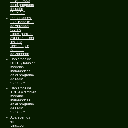
FLISoL 2008
en el programa
de radio
"Bit X Bit"
Presentamos:
"Los Beneficios
de Aprender
GNU &
Linux" para los
estudiantes del
Instituto
Tecnológico
Superior
de Zapopan
Hablamos de
OLPC y también
modems
inalámbricas
en el programa
de radio
"Bit X Bit"
Hablamos de
KDE 4 y también
modems
inalámbricas
en el programa
de radio
"Bit X Bit"
Aparecemos
en
Linux.com