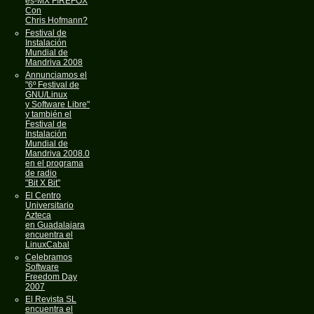
es-MX FIREFOX
Con
Chris Hofmann?
Festival de
Instalación
Mundial de
Mandriva 2008
Annunciamos el
"6º Festival de
GNU/Linux
y Software Libre"
y también el
Festival de
Instalación
Mundial de
Mandriva 2008.0
en el programa
de radio
"Bit X Bit"
El Centro
Universitario
Azteca
en Guadalajara
encuentra el
LinuxCabal
Celebramos
Software
Freedom Day
2007
El Revista SL
encuentra el