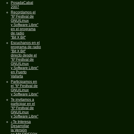
PosadaCabal
2007
Recordamos el
"6º Festival de
GNU/Linux
y Software Libre"
en el programa
de radio
"Bit X Bit"
Escuchanos en el
programa de radio
"Bit X Bit"
directo desde el
"6º Festival de
GNU/Linux
y Software Libre"
en Puerto
Vallarta
Participamos en
el "6º Festival de
GNU/Linux
y Software Libre"
Te invitamos a
participar en el
"6º Festival de
GNU/Linux
y Software Libre"
¿Te Interesa
Desarrollar
la Versión