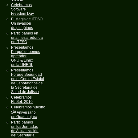
Celebramos
Software
Freedom Day
El Magis de ITESO
Un invasión
de pingüinos
Participamos en
una mesa redonda
en ITESO
Presentamos
Porqué debemos
aprender
GNU & Linux
en la UNEDL
Presentamos
Porqué Seguridad
en el Centro Estatal
de Laboratorios de
la Secretaria de
Salud de Jalisco
Celebramos
FLISoL 2010
Celebramos nuestro
to
5
Aniversario
en Guadalajara
Participamos
en los Jornadas
de Actualización
del Secretaria