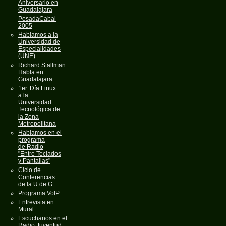
Aniversario en
Guadalajara
PosadaCabal
2005
Hablamos a la
Universidad de
Especialidades
(UNE)
Richard Stallman
Habla en
Guadalajara
1er. Día Linux
a la
Universidad
Tecnológica de
la Zona
Metropolitana
Hablamos en el
programa
de Radio
"Entre Teclados
y Pantallas"
Ciclo de
Conferencias
de la U de G
Programa VoIP
Entrevista en
Mural
Escuchanos en el
Radio Juventud