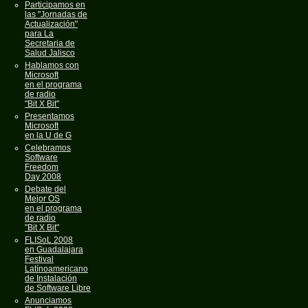
Participamos en
las "Jornadas de
Actualización"
para La
Secretaria de
Salud Jalisco
Hablamos con
Microsoft
en el programa
de radio
"Bit X Bit"
Presentamos
Microsoft
en la U de G
Celebramos
Software
Freedom
Day 2008
Debate del
Mejor OS
en el programa
de radio
"Bit X Bit"
FLISoL 2008
en Guadalajara
Festival
Latínoamericano
de Instalación
de Software Libre
Anunciamos