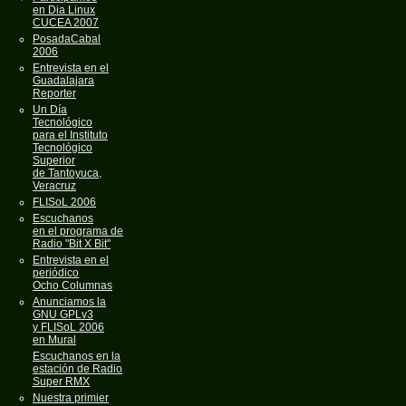
en Dia Linux
CUCEA 2007
PosadaCabal
2006
Entrevista en el
Guadalajara
Reporter
Un Día
Tecnológico
para el Instituto
Tecnológico
Superior
de Tantoyuca,
Veracruz
FLISoL 2006
Escuchanos
en el programa de
Radio "Bit X Bit"
Entrevista en el
periódico
Ocho Columnas
Anunciamos la
GNU GPLv3
y FLISoL 2006
en Mural
Escuchanos en la
estación de Radio
Super RMX
Nuestra primier