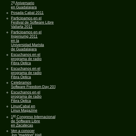
o
7
Aniversario
en Guadalajara
Posada Cabal 2011
Participamos en el
Festival de Software Libre
Vallarta 2011
Participamos en el
Ingeniumg 2011
en la
Universidad Marista
de Guadalajara
Escuchanos en el
programa de radio
Fibra Optica
Escuchanos en el
programa de radio
Fibra Optica
Celebramos
Software Freedom Day 2011
Escuchanos en el
programa de radio
Fibra Optica
LinuxCabal en
Linux Magazine
er
1
Congreso Internacional
de Software Libre
en Zacatecas
Ven a conocer
Jon "maddog" Hall