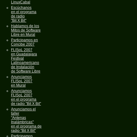
LinuxCabal
Escúchanos
en el programa
de radio
"Bit X Bit"
Hablamos de los
Mitos de Software
Libre en Mural
Participamos en
Concibe 2007
FLISoL 2007
en Guadalajara
Festival
Latínoamericano
de Instalación
de Software Libre
Anunciamos
FLISoL 2007
en Mural
Anunciamos
FLISoL 2007
en el programa
de radio "Bit X Bit"
Anunciamos el
taller
"Antenas
Inalámbricas"
en el programa de
radio "Bit X Bit"
Participamos