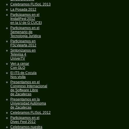
Celebramos FLISoL 2013
La Posada 2012
Participamos en el
InstallFest 2012
en la U de G CUCEI
Participamos en el
Semenario de
Tecnología Jurídica
Participamos en
FSLValarta 2012
Sintonízanos en
Televisa 4
UniverTV
Ven a cenar
Con GLO
El ITS de Cocula
Nos visíta
Presentamos en el
Congreso Internacional
de Software Libre
de Zacatecas
Presentamos en la
Universidad Autónoma
de Zacatecas
Celebramos FLISoL 2012
Participamos en el
Divec Fest 2012
Celebramos nuestra