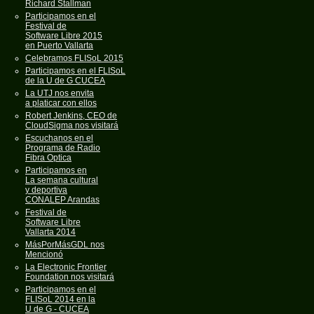
Richard Stallman
Participamos en el
Festival de
Software Libre 2015
en Puerto Vallarta
Celebramos FLISoL 2015
Participamos en el FLISoL
de la U de G CUCEA
La UTJ nos envita
a platicar con ellos
Robert Jenkins, CEO de
CloudSigma nos visitará
Escuchanos en el
Programa de Radio
Fibra Optica
Participamos en
La semana cultural
y deportiva
CONALEP Arandas
Festival de
Software Libre
Vallarta 2014
MásPorMásGDL nos
Mencionó
La Electronic Frontier
Foundation nos visitará
Participamos en el
FLISoL 2014 en la
U de G - CUCEA