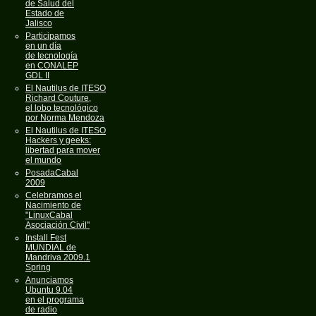
de Salud del
Estado de
Jalisco
Participamos
en un día
de tecnología
en CONALEP
GDL II
El Nautilus de ITESO
Richard Couture,
el lobo tecnológico
por Norma Mendoza
El Nautilus de ITESO
Hackers y geeks:
libertad para mover
el mundo
PosadaCabal
2009
Celebramos el
Nacimiento de
"LinuxCabal
Asociación Civil"
Install Fest
MUNDIAL de
Mandriva 2009.1
Spring
Anunciamos
Ubuntu 9.04
en el programa
de radio