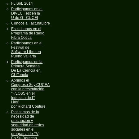
FLISoL 2014
Participamos en el
DIVEC Fest en la
U de G - CUCEI
Conoce a FacturaLibre
Escuchanos en el
Programa de Radio
Fibra Optica
Participamos en el
Festival de
Software Libre en
Puerto Vallarta
Participamos en la
Primera Semana
De La Ciencia en
CUTonola
Abrimos el
Congreso Soy CUCEA
con la presentación
"F/LOSS en el
Industria de IT
Hoy"
por Richard Couture
Platicamos de la
necesidad de
precaución y
seguridad en redes
sociales en el
programa de TV
En Su Derecho