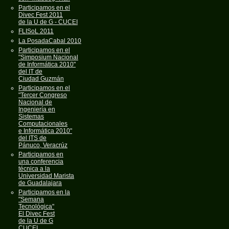
Participamos en el
Divec Fest 2011
de la U de G - CUCEI
FLISoL 2011
La PosadaCabal 2010
Participamos en el
"Simposium Nacional
de Informática 2010"
del IT de
Ciudad Guzmán
Participamos en el
"Tercer Congreso
Nacional de
Ingeniería en
Sistemas
Computacionales
e Informática 2010"
del ITS de
Pánuco, Veracrúz
Participamos en
una conferencia
técnica a la
Universidad Marista
de Guadalajara
Participamos en la
"Semana
Tecnológica"
El Divec Fest
de la U de G
CUCEI