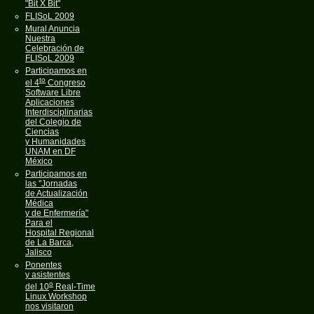
"Bit X Bit"
FLISoL 2009
Mural Anuncia
Nuestra
Celebración de
FLISoL 2009
Participamos en
to
el 4
Congreso
Software Libre
Aplicaciones
Interdisciplinarias
del Colegio de
Ciencias
y Humanidades
UNAM en DF
México
Participamos en
las "Jornadas
de Actualización
Médica
y de Enfermería"
Para el
Hospital Regional
de La Barca,
Jalisco
Ponentes
y asistentes
o
del 10
Real-Time
Linux Workshop
nos visitaron